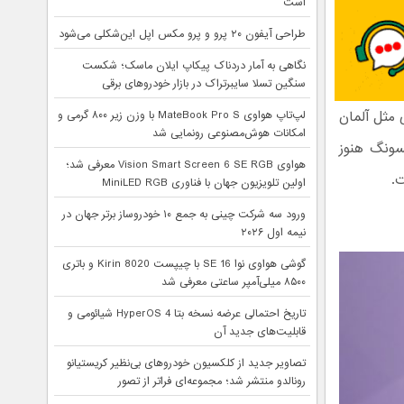
است
طراحی آیفون ۲۰ پرو و پرو مکس اپل این‌شکلی می‌شود
نگاهی به آمار دردناک پیکاپ ایلان ماسک؛ شکست
سنگین تسلا سایبرتراک در بازار خودروهای برقی
مثل آلمان
لپ‌تاپ هواوی MateBook Pro S با وزن زیر ۸۰۰ گرمی و
امکانات هوش‌مصنوعی رونمایی شد
مسونگ هنوز
هواوی Vision Smart Screen 6 SE RGB معرفی شد؛
ت.
اولین تلویزیون جهان با فناوری MiniLED RGB
ورود سه شرکت چینی به جمع ۱۰ خودروساز برتر جهان در
نیمه اول ۲۰۲۶
گوشی هواوی نوا 16 SE با چیپست Kirin 8020 و باتری
۸۵۰۰ میلی‌آمپر ساعتی معرفی شد
تاریخ احتمالی عرضه نسخه بتا HyperOS 4 شیائومی و
قابلیت‌های جدید آن
تصاویر جدید از کلکسیون خودروهای بی‌نظیر کریستیانو
رونالدو منتشر شد؛ مجموعه‌ای فراتر از تصور