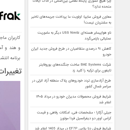
چرا هیچ کشوری پایگاه نظامی بین‌المللی در خاک ایالات
متحده ندارد؟
معاون فروش سایپا: اولویت ما پرداخت جریمه‌های تاخیر
به مشتریان نیست!
ناو هواپیمابر هسته‌ای USS Nimitz دیگر به ماموریت
کاربران ما
عملیاتی بازنمی‌گردد
و هند و آم
کاهش ۹۱ درصدی متقاضیان در طرح فروش جدید ایران
خودرو
برنامه انت
شرکت BAE Systems ساخت جنگنده‌های یوروفایتر
تغییرات م
تایفون برای ترکیه را کلید زد
طرح آزادسازی تردد خودروهای پلاک منطقه آزاد انزلی در
سراسر شمال کشور
شرایط فروش محصولات مدیران خودرو در مرداد ۱۴۰۵
اعلام شد
جیلی آزکارا ؛ مشخصات فنی، امکانات رفاهی و قیمت
کراس اوور دو دیفرانسیل فردا موتورز
شرایط فروش دنا پلاس EF7P در مرداد 1405 اعلام شد