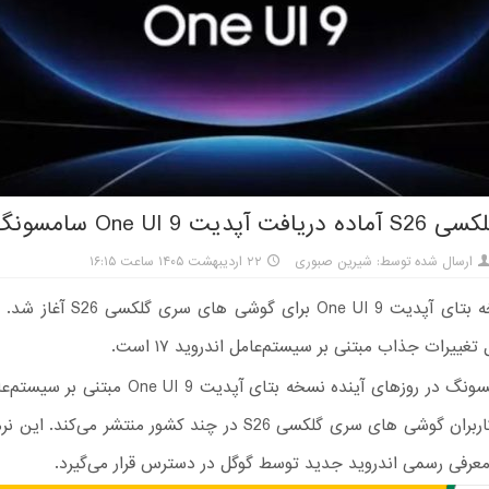
یت One UI 9 سامسونگ باشند
ارسال شده توسط: شیرین صبوری
۲۲ اردیبهشت ۱۴۰۵ ساعت ۱۶:۱۵
انتشار نسخه بتای آپدیت One UI 9 برای گو
ییرات جذاب مبتنی بر سیستم‌عامل اندروید ۱۷ است.
شرکت سامسونگ در روزهای آینده نسخه بتای آپدیت e UI 9
۱۷ را برای کاربران گوشی های سری گلکسی S26 در چند کشور منتشر می‌کند
معرفی رسمی اندروید جدید توسط گوگل در دسترس قرار می‌گیرد.