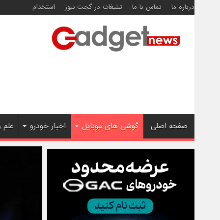
درباره ما
تماس با ما
تبلیغات در گجت نیوز
استخدام
صفحه اصلی
گوشی های موبایل
اخبار خودرو
علم 