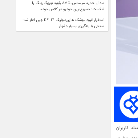
سدان جدید مرسدس-AMG رکورد نوربرگ‌رینگ را
شکست؛ «سریع‌ترین خودرو در کلاس خود»
استقرار انبوه موشک هایپرسونیک DF-17 چین آغاز شد؛
سلاحی با رهگیری بسیار دشوار
ت. کاربران