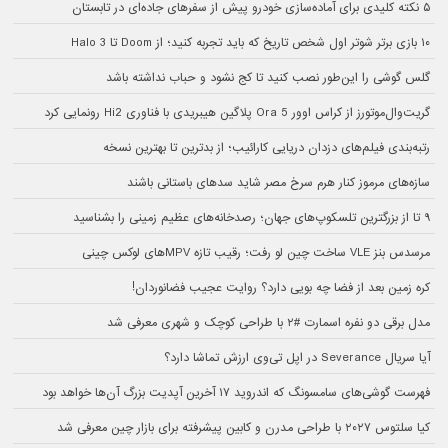
۵ نکته کلیدی برای آماده‌سازی خودرو پیش از سفرهای جاده‌ای در تابستان
۱۰ بازی برتر شوتر اول شخص تاریخ که باید تجربه کنید؛ از Doom تا Halo 3
گلس گوشی را این‌طور نصب کنید تا کج نشود و حباب نداشته باشد
گریت‌وال‌موتورز از کراس اوور Ora 5 پلاگین هیبریدی با فناوری Hi2 رونمایی کرد
رتبه‌بندی فیلم‌های دزدان دریایی کارائیب؛ از بدترین تا بهترین نسخه
سازه‌های مرموز کنار هرم سرخ مصر شاید سدهای باستانی باشند
۹ تا از بزرگترین تلسکوپ‌های جهان؛ رصدخانه‌های عظیم زمینی را بشناسید
مرسدس بنز VLE ساخت چین لو رفت؛ رقیب تازه MPVهای لوکس چینی
کره زمین بعد از فضا چه بویی دارد؟ روایت عجیب فضانوردان!
مدل برقی دو نفره اسمارت #۲ با طراحی کوچک و شهری معرفی شد
آیا سریال Severance در اپل تی‌وی ارزش تماشا دارد؟
فهرست گوشی‌های سامسونگ که اندروید ۱۷ آخرین آپدیت بزرگ آن‌ها خواهد بود
کیا سلتوس ۲۰۲۷ با طراحی مدرن و کابین پیشرفته برای بازار چین معرفی شد