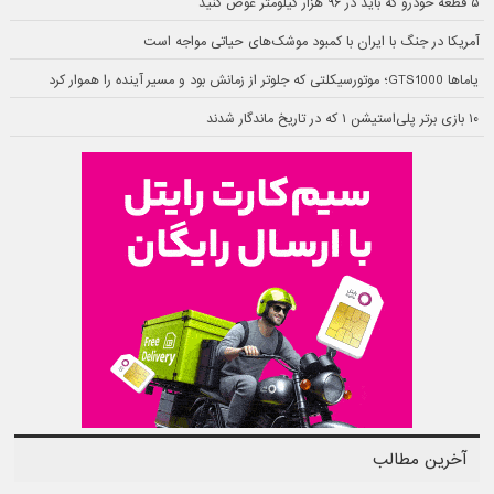
۵ قطعه خودرو که باید در ۹۶ هزار کیلومتر عوض کنید
آمریکا در جنگ با ایران با کمبود موشک‌های حیاتی مواجه است
یاماها GTS1000؛ موتورسیکلتی که جلوتر از زمانش بود و مسیر آینده را هموار کرد
۱۰ بازی برتر پلی‌استیشن ۱ که در تاریخ ماندگار شدند
آخرین مطالب