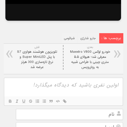
برچسب ها :
جارو شارژی
شیائومی
بعدی:
قبلی
خودرو لوکس Maextro V800
تلویزیون هوشمند هواوی S7
معرفی شد؛ هیولای ۵.۵
با پنل Super MiniLED و
متری چینی با طراحی شبیه
نرخ تازه‌سازی 300 هرتز
به رولزرویس
عرضه شد
نام
ایمیل