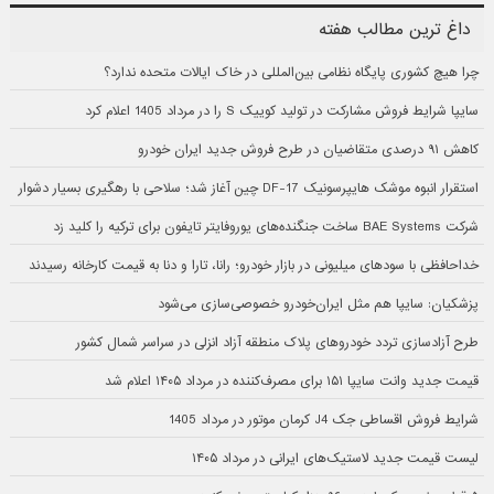
داغ ترین مطالب هفته
چرا هیچ کشوری پایگاه نظامی بین‌المللی در خاک ایالات متحده ندارد؟
سایپا شرایط فروش مشارکت در تولید کوییک S را در مرداد 1405 اعلام کرد
کاهش ۹۱ درصدی متقاضیان در طرح فروش جدید ایران خودرو
استقرار انبوه موشک هایپرسونیک DF-17 چین آغاز شد؛ سلاحی با رهگیری بسیار دشوار
شرکت BAE Systems ساخت جنگنده‌های یوروفایتر تایفون برای ترکیه را کلید زد
خداحافظی با سودهای میلیونی در بازار خودرو؛ رانا، تارا و دنا به قیمت کارخانه رسیدند
پزشکیان: سایپا هم مثل ایران‌خودرو خصوصی‌سازی می‌شود
طرح آزادسازی تردد خودروهای پلاک منطقه آزاد انزلی در سراسر شمال کشور
قیمت جدید وانت سایپا ۱۵۱ برای مصرف‌کننده در مرداد ۱۴۰۵ اعلام شد
شرایط فروش اقساطی جک J4 کرمان موتور در مرداد 1405
لیست قیمت جدید لاستیک‌های ایرانی در مرداد ۱۴۰۵