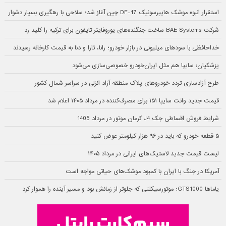
استقرار انبوه موشک هایپرسونیک DF-17 چین آغاز شد؛ سلاحی با رهگیری بسیار دشوار
شرکت BAE Systems ساخت جنگنده‌های یوروفایتر تایفون برای ترکیه را کلید زد
خداحافظی با سودهای میلیونی در بازار خودرو؛ رانا، تارا و دنا به قیمت کارخانه رسیدند
پزشکیان: سایپا هم مثل ایران‌خودرو خصوصی‌سازی می‌شود
طرح آزادسازی تردد خودروهای پلاک منطقه آزاد انزلی در سراسر شمال کشور
قیمت جدید وانت سایپا ۱۵۱ برای مصرف‌کننده در مرداد ۱۴۰۵ اعلام شد
شرایط فروش اقساطی جک J4 کرمان موتور در مرداد 1405
۵ قطعه خودرو که باید در ۹۶ هزار کیلومتر عوض کنید
لیست قیمت جدید لاستیک‌های ایرانی در مرداد ۱۴۰۵
آمریکا در جنگ با ایران با کمبود موشک‌های حیاتی مواجه است
یاماها GTS1000؛ موتورسیکلتی که جلوتر از زمانش بود و مسیر آینده را هموار کرد