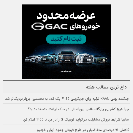
داغ ترین مطالب هفته
جنگنده بومی KAAN ترکیه برای جایگزینی F-35 یک قدم به نخستین پرواز نزدیک‌تر شد
چرا هیچ کشوری پایگاه نظامی بین‌المللی در خاک ایالات متحده ندارد؟
سایپا شرایط فروش مشارکت در تولید کوییک S را در مرداد 1405 اعلام کرد
کاهش ۹۱ درصدی متقاضیان در طرح فروش جدید ایران خودرو