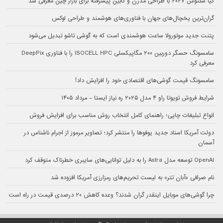
کیا سلتوس ۲۰۲۷ با طراحی مدرن و کابین پیشرفته برای بازار چین معرفی شد
گران‌ترین یخچال‌های جهان با فناوری‌های هوشمند و طراحی لوکس
پتنت جدید موتورولا ساعت هوشمندی است که به گوشی تاشو تبدیل می‌شود
سامسونگ حسگر دوربین ۲۰۰ مگاپیکسلی ISOCELL HPC را با فناوری DeepPix
معرفی کرد
سامسونگ قیمت گوشی‌های اقتصادی خود را افزایش داد!
شرایط فروش تویوتا راو ۴ مدل ۲۰۲۵ ره نیاز ایستا – مرداد ۱۴۰۵
انواع تبلیغات چاپی؛ راهنمای کامل انتخاب روش مناسب برای افزایش فروش
دولت آمریکا اسناد جدید یوفوها را منتشر کرد؛ تصاویر مرموز از اجرام ناشناس در
آسمان
OpenAI توسعه مدل Astra را به دلیل توانایی‌های سایبری خطرناک متوقف کرد
نام صرافی «آبان‌ تتر» به لیست تحریم‌های رمزارزی آمریکا افزوده شد
چرا گوشی‌های موبایل اینقدر گران شدند؟ وعده کاهش ۲۰ درصدی قیمت در راه است