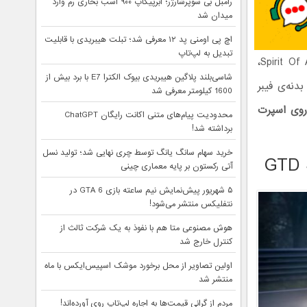
رامبل بی سوپرشارژر؛ ابرپیکاپ ۹۰۰ اسب بخاری رم وارد
میدان شد
اچ پی اومنی پد ۱۲ معرفی شد؛ تبلت هیبریدی با قابلیت
تبدیل به لپ‌تاپ
با الهام از طرح پرچم آمریکا و با نام Spirit Of America،
شاسی‌بلند پلاگین هیبریدی بیوک الکترا E7 با برد بیش از
دنه‌ی فیبر
1600 کیلومتر معرفی شد
وی اسپرت
محدودیت پیام‌های متنی اکانت رایگان ChatGPT
برداشته شد!
خرید سهام سانگ‌ یانگ توسط چری نهایی شد؛ تولید نسل
آتی رکستون بر پایه معماری چینی
۵ شهریور پیش‌نمایش نیم ساعته بازی GTA 6 در
نتفلیکس منتشر می‌شود!
هوش مصنوعی متا هم با نفوذ به یک شرکت ثالث از
کنترل خارج شد
اولین تصاویر از محل برخورد موشک اسپیس‌ایکس با ماه
منتشر شد
مردم از گرانی قیمت‌ها به اجاره لپ‌تاپ روی آورده‌اند!