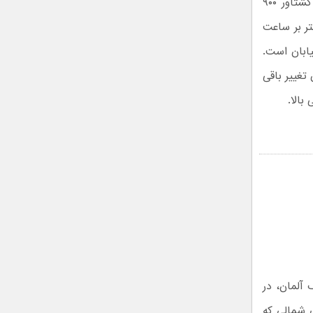
America همچنان به پیشرانه ۵.۲ لیتری سوپرشارژ V8 با قدرت ۸۱۵ اسب بخار و گشتاور ۹۰۰
 به آن امکان دستیابی به حداکثر سرعت ۳۲۵ کیلومتر بر ساعت
یابان است.
ون تغییر باقی
بالا.
برگ‌رینگ آلمان، در
ی شمالی که