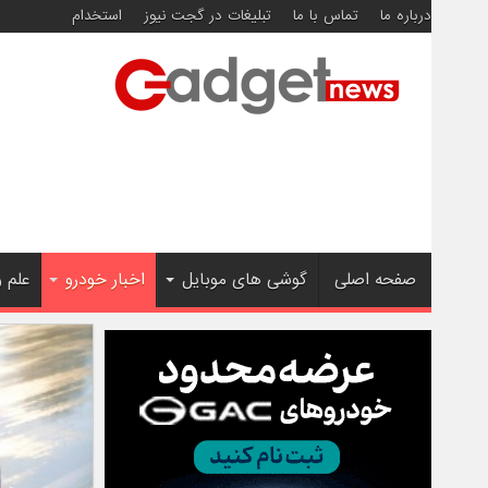
درباره ما
تماس با ما
تبلیغات در گجت نیوز
استخدام
صفحه اصلی
گوشی های موبایل
اخبار خودرو
علم 