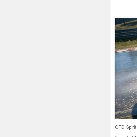
ییری در مشخصات این خودرو ایجاد نکرده است. موستانگ GTD Spirit Of