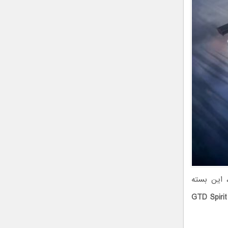
زئیاتی مانند فیبر کربن نمایان و حروف موستانگ در کنار رینگ‌های Forgeline، این بسته
فورد موستانگ GTD Spirit