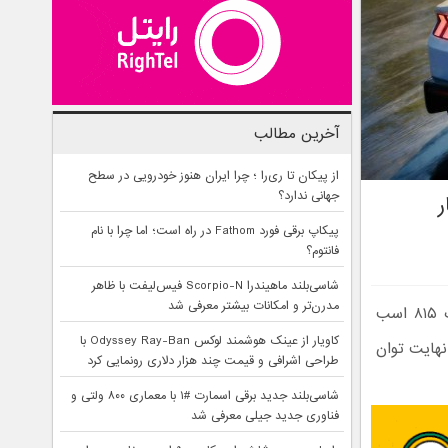
آخرین مطالب
از پیکان تا ری‌را ؛ چرا ایران هنوز خودرویی در سطح
جهانی ندارد؟
ب بخار
پیکاپ برقی فورد Fathom در راه است؛ اما چرا با نام
فانتوم؟
شاسی‌بلند ماهیندرا Scorpio-N فیس‌لیفت با ظاهر
مدرن‌تر و امکانات بیشتر معرفی شد
فورد موستانگ GTD Spirit Of America، نسخه‌ای ویژه با طراحی پرچم‌دار و قدرت ۸۱۵ اسب
کاویار از عینک هوشمند لوکس Odyssey Ray-Ban با
انی نهایت توان
طراحی اشرافی و قیمت چند هزار دلاری رونمایی کرد
شاسی‌بلند جدید برقی اسمارت #۱ با معماری ۸۰۰ ولتی و
فناوری جدید جیلی معرفی شد