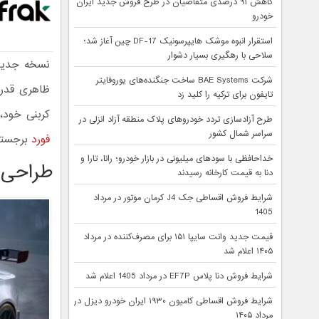
کاهش ۹۱ درصدی متقاضیان در طرح فروش جدید ایران
خودرو
استقرار انبوه موشک هایپرسونیک DF-17 چین آغاز شد؛
سلاحی با رهگیری بسیار دشوار
نسخه جدی
شرکت BAE Systems ساخت جنگنده‌های یوروفایتر
ظاهری قدرت
تایفون برای ترکیه را کلید زد
کربنی خود، 
طرح آزادسازی تردد خودروهای پلاک منطقه آزاد انزلی در
سراسر شمال کشور
فورد
برجسته 
خداحافظی با سودهای میلیونی در بازار خودرو؛ رانا، تارا و
طراحی پرچم‌
دنا به قیمت کارخانه رسیدند
شرایط فروش اقساطی جک J4 کرمان موتور در مرداد
1405
قیمت جدید وانت سایپا ۱۵۱ برای مصرف‌کننده در مرداد
۱۴۰۵ اعلام شد
شرایط فروش دنا پلاس EF7P در مرداد 1405 اعلام شد
شرایط فروش اقساطی کامیون ۱۹۳۰ ایران خودرو دیزل در
مرداد ۱۴۰۵