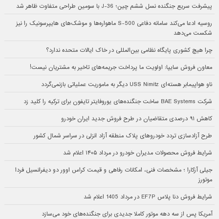
پیشرفت سریع جنگنده نسل ششم چین؛ J-36 با سومین طراحی متفاوت ظاهر شد
روسیه ادعا می‌کند سامانه دفاعی S-500 ماهواره‌ها و موشک‌های هایپرسونیک را نیز
شکست می‌دهد
چرا هیچ کشوری پایگاه نظامی بین‌المللی در خاک ایالات متحده ندارد؟
معاون فروش سایپا: اولویت ما پرداخت جریمه‌های تاخیر به مشتریان نیست!
ناو هواپیمابر هسته‌ای USS Nimitz دیگر به ماموریت عملیاتی بازنمی‌گردد
شرکت BAE Systems ساخت جنگنده‌های یوروفایتر تایفون برای ترکیه را کلید زد
کاهش ۹۱ درصدی متقاضیان در طرح فروش جدید ایران خودرو
طرح آزادسازی تردد خودروهای پلاک منطقه آزاد انزلی در سراسر شمال کشور
شرایط فروش محصولات مدیران خودرو در مرداد ۱۴۰۵ اعلام شد
جیلی آزکارا ؛ مشخصات فنی، امکانات رفاهی و قیمت کراس اوور دو دیفرانسیل فردا
موتورز
شرایط فروش دنا پلاس EF7P در مرداد 1405 اعلام شد
آمریکا پس از سه دهه موتور کاملا جدیدی برای جنگنده‌های خود می‌سازد