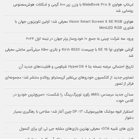
لپ‌تاپ هواوی MateBook Pro S با وزن زیر ۸۰۰ گرمی و امکانات هوش‌مصنوعی
رونمایی شد
هواوی Vision Smart Screen 6 SE RGB معرفی شد؛ اولین تلویزیون جهان با
فناوری MiniLED RGB
ورود سه شرکت چینی به جمع ۱۰ خودروساز برتر جهان در نیمه اول ۲۰۲۶
گوشی هواوی نوا 16 SE با چیپست Kirin 8020 و باتری ۸۵۰۰ میلی‌آمپر ساعتی معرفی
شد
تاریخ احتمالی عرضه نسخه بتا HyperOS 4 شیائومی و قابلیت‌های جدید آن
تصاویر جدید از کلکسیون خودروهای بی‌نظیر کریستیانو رونالدو منتشر شد؛ مجموعه‌ای
فراتر از تصور
سدان جدید مرسدس-AMG رکورد نوربرگ‌رینگ را شکست؛ «سریع‌ترین خودرو در
کلاس خود»
استقرار انبوه موشک هایپرسونیک DF-17 چین آغاز شد؛ سلاحی با رهگیری بسیار
دشوار
بازی های شبیه GTA؛ معرفی بهترین بازی‌های مشابه جی تی ای برای کنسول