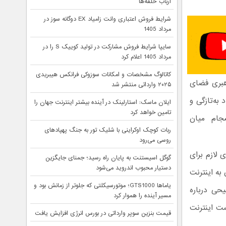
ارباب حلقه‌ها
شرایط فروش اعتباری وانت زامیاد EX دوگانه سوز در
مرداد 1405
سایپا شرایط فروش مشارکت در تولید کوییک S را در
مرداد 1405 اعلام کرد
کاتالوگ مشخصات و امکانات سوزوکی فرانکس هیبریدی
هبری فضای
۲۰۲۵ وارداتی منتشر شد
به‌تازگی و
ایلان ماسک: استارلینک در آینده بیشتر اینترنت جهان را
تامین خواهد کرد
جام میان
ربات کوچک اوکراینی با شلیک تور به جنگ پهپادهای
روسی می‌رود
 لازم برای
گوگل اسیستنت به پایان راه رسید؛ جمنای جایگزین
دستیار محبوب اندروید می‌شود
به اینترنت
یاماها GTS1000؛ موتورسیکلتی که جلوتر از زمانش بود و
یحی درباره
مسیر آینده را هموار کرد
شت اینترنت
قیمت بنزین سوپر وارداتی در بورس انرژی افزایش یافت