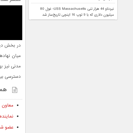
نبردناو 44 هزار تنی USS Massachusetts؛ غول 80
میلیون دلاری که با 9 توپ 16 اینچی تاریخ‌ساز شد
در بخش دیگ
میان نهاده
مدنی نیز به
دسترسی بین‌
همچ
معاون ر
نماینده
عضو شور