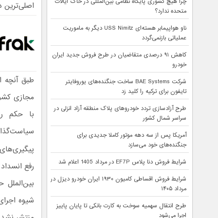
چرا هیچ کشوری پایگاه نظامی بین‌المللی در خاک ایالات
اصلی‌ترین د
متحده ندارد؟
ناو هواپیمابر هسته‌ای USS Nimitz دیگر به ماموریت
عملیاتی بازنمی‌گردد
کاهش ۹۱ درصدی متقاضیان در طرح فروش جدید ایران
خودرو
طبق آنچه ا
شرکت BAE Systems ساخت جنگنده‌های یوروفایتر
تایفون برای ترکیه را کلید زد
مجازی کشور»
طرح آزادسازی تردد خودروهای پلاک منطقه آزاد انزلی در
با حکم رئ
سراسر شمال کشور
سیاست‌گذار
آمریکا پس از سه دهه موتور کاملا جدیدی برای
جنگنده‌های خود می‌سازد
پیگیری‌های 
شرایط فروش دنا پلاس EF7P در مرداد 1405 اعلام شد
رفع انسداد
شرایط فروش اقساطی کامیون ۱۹۳۰ ایران خودرو دیزل در
بین‌الملل 
مرداد ۱۴۰۵
شیوه اجرای
طرح انتقال سهمیه سوخت به کارت بانکی تا پایان پاییز
اجرا می‌شود
منتشر نشده 