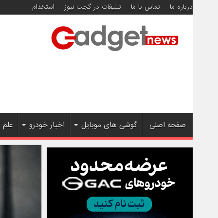
درباره ما
تماس با ما
تبلیغات در گجت نیوز
استخدام
صفحه اصلی
گوشی های موبایل
اخبار خودرو
علم 