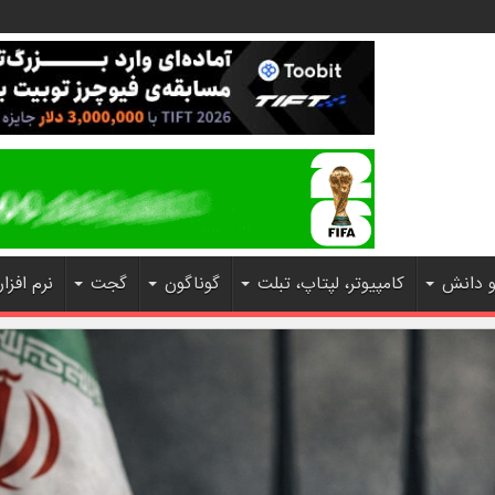
و دانش
کامپیوتر، لپتاپ، تبلت
گوناگون
گجت
نرم افزار