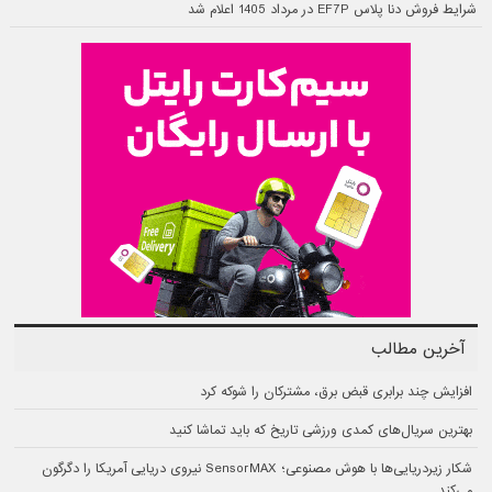
شرایط فروش دنا پلاس EF7P در مرداد 1405 اعلام شد
آخرین مطالب
افزایش چند برابری قبض برق، مشترکان را شوکه کرد
بهترین سریال‌های کمدی ورزشی تاریخ که باید تماشا کنید
شکار زیردریایی‌ها با هوش مصنوعی؛ SensorMAX نیروی دریایی آمریکا را دگرگون
می‌کند