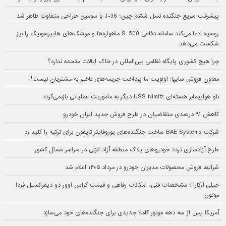
پیشرفت سریع جنگنده نسل ششم چین؛ J-36 با سومین طراحی متفاوت ظاهر شد
روسیه ادعا می‌کند سامانه دفاعی S-500 ماهواره‌ها و موشک‌های هایپرسونیک را نیز
شکست می‌دهد
چرا هیچ کشوری پایگاه نظامی بین‌المللی در خاک ایالات متحده ندارد؟
معاون فروش سایپا: اولویت ما پرداخت جریمه‌های تاخیر به مشتریان نیست!
ناو هواپیمابر هسته‌ای USS Nimitz دیگر به ماموریت عملیاتی بازنمی‌گردد
کاهش ۹۱ درصدی متقاضیان در طرح فروش جدید ایران خودرو
شرکت BAE Systems ساخت جنگنده‌های یوروفایتر تایفون برای ترکیه را کلید زد
طرح آزادسازی تردد خودروهای پلاک منطقه آزاد انزلی در سراسر شمال کشور
شرایط فروش محصولات مدیران خودرو در مرداد ۱۴۰۵ اعلام شد
جیلی آزکارا ؛ مشخصات فنی، امکانات رفاهی و قیمت کراس اوور دو دیفرانسیل فردا
موتورز
آمریکا پس از سه دهه موتور کاملا جدیدی برای جنگنده‌های خود می‌سازد