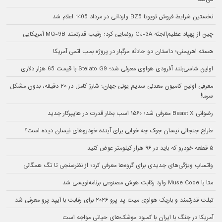
نخستین شرایط فروش تویوتا BZ5 وارداتی در مرداد 1405 اعلام شد
چین از پهپاد عظیم‌الجثه GJ-3A رونمایی کرد؛ رقیب قدرتمند MQ-9B آمریکایی
هسته اهریمنی؛ داستان دو حادثه مرگبار در پروژه بمب اتمی آمریکا
اولین شاسی‌بلند آفرودی هواوی معرفی شد؛ Stelato G9 با قیمت 65 هزار دلاری
معرفی اولین کامیون معدنی سدیم یونی جهان؛ شارژ کامل در ۲۰ دقیقه، بدون مشکل
سرما!
رضوانی Beast X معرفی شد؛ ۱۵۶۰ اسب بخار قدرت در هایپرکار جدید
طراح جنجالی نیسان جوک چه خوابی برای آینده خودروهای نیسان دیده است؟
۵ قطعه خودرو که باید در ۹۶ هزار کیلومتر عوض کنید
واتساپ ویژگی‌های جدیدی برای گروه‌ها معرفی کرد؛ از نظرسنجی تا تگ همگانی
متا با Muse Code وارد رقابت هوش مصنوعی برنامه‌نویسی شد
تبلت قدرتمند و باریک هواوی میت پد پرو ۲۰۲۶ برای رقابت با آیپد پرو معرفی شد
آمریکا در جنگ با ایران با کمبود موشک‌های حیاتی مواجه است