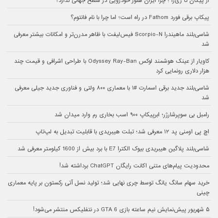
از پیکان تا ری‌را ؛ چرا ایران هنوز خودرویی در سطح جهانی ندارد؟
پیکاپ برقی فورد Fathom در راه است؛ اما چرا با نام فانتوم؟
شاسی‌بلند ماهیندرا Scorpio-N فیس‌لیفت با ظاهر مدرن‌تر و امکانات بیشتر معرفی
شد
کاویار از عینک هوشمند لوکس Odyssey Ray-Ban با طراحی اشرافی و قیمت چند
هزار دلاری رونمایی کرد
شاسی‌بلند جدید برقی اسمارت #۱ با معماری ۸۰۰ ولتی و فناوری جدید جیلی معرفی
شد
رامبل بی سوپرشارژر؛ ابرپیکاپ ۹۰۰ اسب بخاری رم وارد میدان شد
اچ پی اومنی پد ۱۲ معرفی شد؛ تبلت هیبریدی با قابلیت تبدیل به لپ‌تاپ
شاسی‌بلند پلاگین هیبریدی بیوک الکترا E7 با برد بیش از 1600 کیلومتر معرفی شد
محدودیت پیام‌های متنی اکانت رایگان ChatGPT برداشته شد!
خرید سهام سانگ‌ یانگ توسط چری نهایی شد؛ تولید نسل آتی رکستون بر پایه معماری
چینی
۵ شهریور پیش‌نمایش نیم ساعته بازی GTA 6 در نتفلیکس منتشر می‌شود!