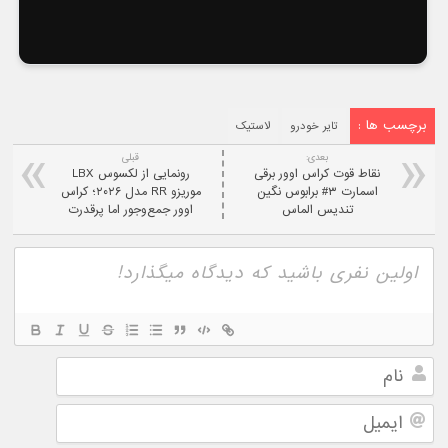
برچسب ها :
تایر خودرو
لاستیک
بعدی:
قبلی
نقاط قوت کراس اوور برقی
رونمایی از لکسوس LBX
اسمارت ۳# برابوس نگین
موریزو RR مدل ۲۰۲۶؛ کراس‌
تندیس الماس
اوور جمع‌وجور اما پرقدرت
نام
ایمیل