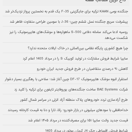
جنگنده بومی KAAN ترکیه برای جایگزینی F-35 یک قدم به نخستین پرواز نزدیک‌تر شد
پیشرفت سریع جنگنده نسل ششم چین؛ J-36 با سومین طراحی متفاوت ظاهر شد
روسیه ادعا می‌کند سامانه دفاعی S-500 ماهواره‌ها و موشک‌های هایپرسونیک را نیز
شکست می‌دهد
چرا هیچ کشوری پایگاه نظامی بین‌المللی در خاک ایالات متحده ندارد؟
سایپا شرایط فروش مشارکت در تولید کوییک S را در مرداد 1405 اعلام کرد
کاهش ۹۱ درصدی متقاضیان در طرح فروش جدید ایران خودرو
استقرار انبوه موشک هایپرسونیک DF-17 چین آغاز شد؛ سلاحی با رهگیری بسیار دشوار
شرکت BAE Systems ساخت جنگنده‌های یوروفایتر تایفون برای ترکیه را کلید زد
طرح آزادسازی تردد خودروهای پلاک منطقه آزاد انزلی در سراسر شمال کشور
خداحافظی با سودهای میلیونی در بازار خودرو؛ رانا، تارا و دنا به قیمت کارخانه رسیدند
قیمت جدید وانت سایپا ۱۵۱ برای مصرف‌کننده در مرداد ۱۴۰۵ اعلام شد
شرایط فروش اقساطی جک J4 کرمان موتور در مرداد 1405