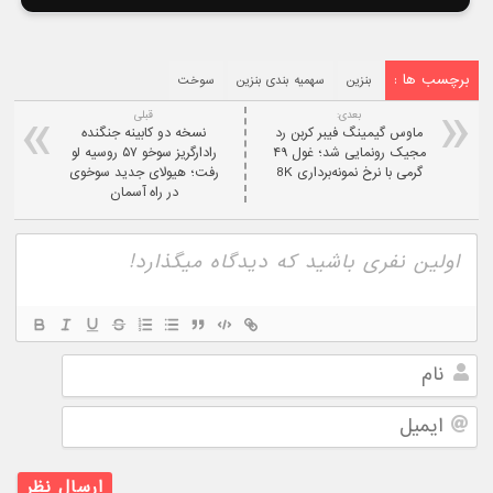
برچسب ها :
بنزین
سهمیه بندی بنزین
سوخت
بعدی:
قبلی
ماوس گیمینگ فیبر کربن رد
نسخه دو کابینه جنگنده
مجیک رونمایی شد؛ غول ۴۹
رادارگریز سوخو ۵۷ روسیه لو
گرمی با نرخ نمونه‌برداری 8K
رفت؛ هیولای جدید سوخوی
در راه آسمان
نام
ایمیل