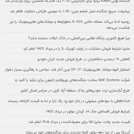
جنگنده بومی KAAN ترکیه برای جایگزینی F-35 یک قدم به نخستین پرواز نزدیک‌تر شد
پیشرفت سریع جنگنده نسل ششم چین؛ J-36 با سومین طراحی متفاوت ظاهر شد
روسیه ادعا می‌کند سامانه دفاعی S-500 ماهواره‌ها و موشک‌های هایپرسونیک را نیز
شکست می‌دهد
چرا هیچ کشوری پایگاه نظامی بین‌المللی در خاک ایالات متحده ندارد؟
سایپا شرایط فروش مشارکت در تولید کوییک S را در مرداد 1405 اعلام کرد
کاهش ۹۱ درصدی متقاضیان در طرح فروش جدید ایران خودرو
استقرار انبوه موشک هایپرسونیک DF-17 چین آغاز شد؛ سلاحی با رهگیری بسیار دشوار
شرکت BAE Systems ساخت جنگنده‌های یوروفایتر تایفون برای ترکیه را کلید زد
طرح آزادسازی تردد خودروهای پلاک منطقه آزاد انزلی در سراسر شمال کشور
خداحافظی با سودهای میلیونی در بازار خودرو؛ رانا، تارا و دنا به قیمت کارخانه رسیدند
شرایط فروش اقساطی جک J4 کرمان موتور در مرداد 1405
قیمت جدید وانت سایپا ۱۵۱ برای مصرف‌کننده در مرداد ۱۴۰۵ اعلام شد
آمریکا پس از سه دهه موتور کاملا جدیدی برای جنگنده‌های خود می‌سازد