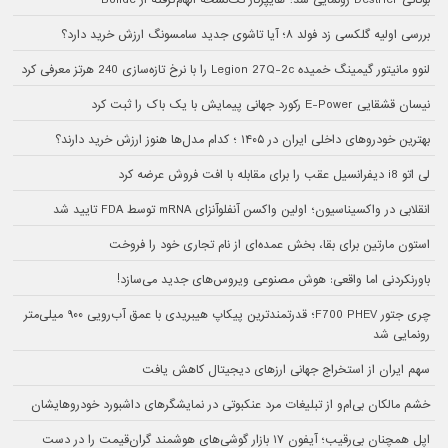
بوگاتی Destrier رونمایی شد؛ هایپرکار تک‌نسخه الهام‌گرفته از Bolide
بررسی اولیه گلکسی زد فولد ۸؛ آیا تاشوی جدید سامسونگ ارزش خرید دارد؟
لنوو مانیتور گیمینگ خمیده Legion 27Q-2c را با نرخ تازه‌سازی 240 هرتز معرفی کرد
نیسان قشقایی E-Power رکورد جهانی پیمایش با یک باک را ثبت کرد
بهترین خودروهای داخلی ایران در ۱۴۰۵ ؛ کدام مدل‌ها هنوز ارزش خرید دارند؟
لی اتو i8 دیفرانسیل عقب را برای مقابله با افت فروش عرضه کرد
انقلابی در واکسیناسیون؛ اولین واکسن آنفلوآنزای mRNA توسط FDA تایید شد
استون مارتین برای بقا، بخش عمده‌ای از نام تجاری خود را فروخت
باورنکردنی اما واقعی: هوش مصنوعی ویروس‌های جدید می‌سازد!
چری جتور F700 PHEV؛ قدرتمندترین پیکاپ هیبریدی با عمق آب‌رویی ۹۰۰ میلی‌متر
رونمایی شد
سهم ایران از استخراج جهانی ارزهای دیجیتال کاهش یافت
خشم مالکان بی‌ام‌و از تبلیغات مرد عنکبوتی در نمایشگرهای داشبورد خودروهایشان
اپل همچنان بی‌رقیب؛ آیفون ۱۷ بازار گوشی‌های هوشمند گران‌قیمت را در دست