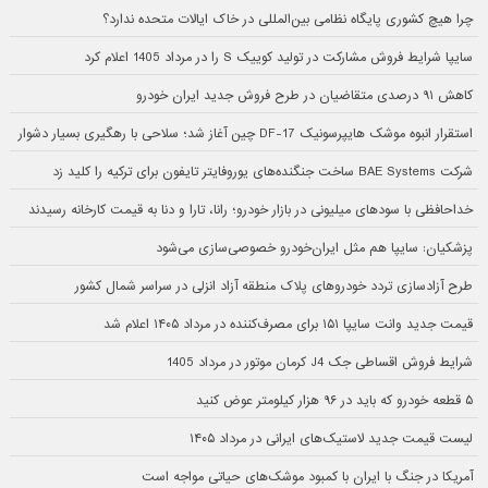
چرا هیچ کشوری پایگاه نظامی بین‌المللی در خاک ایالات متحده ندارد؟
سایپا شرایط فروش مشارکت در تولید کوییک S را در مرداد 1405 اعلام کرد
کاهش ۹۱ درصدی متقاضیان در طرح فروش جدید ایران خودرو
استقرار انبوه موشک هایپرسونیک DF-17 چین آغاز شد؛ سلاحی با رهگیری بسیار دشوار
شرکت BAE Systems ساخت جنگنده‌های یوروفایتر تایفون برای ترکیه را کلید زد
خداحافظی با سودهای میلیونی در بازار خودرو؛ رانا، تارا و دنا به قیمت کارخانه رسیدند
پزشکیان: سایپا هم مثل ایران‌خودرو خصوصی‌سازی می‌شود
طرح آزادسازی تردد خودروهای پلاک منطقه آزاد انزلی در سراسر شمال کشور
قیمت جدید وانت سایپا ۱۵۱ برای مصرف‌کننده در مرداد ۱۴۰۵ اعلام شد
شرایط فروش اقساطی جک J4 کرمان موتور در مرداد 1405
۵ قطعه خودرو که باید در ۹۶ هزار کیلومتر عوض کنید
لیست قیمت جدید لاستیک‌های ایرانی در مرداد ۱۴۰۵
آمریکا در جنگ با ایران با کمبود موشک‌های حیاتی مواجه است