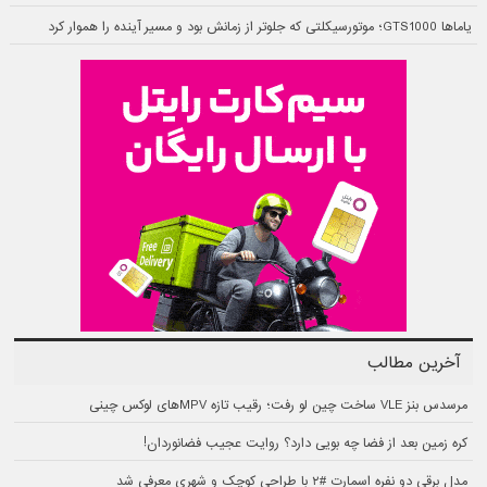
یاماها GTS1000؛ موتورسیکلتی که جلوتر از زمانش بود و مسیر آینده را هموار کرد
آخرین مطالب
مرسدس بنز VLE ساخت چین لو رفت؛ رقیب تازه MPVهای لوکس چینی
کره زمین بعد از فضا چه بویی دارد؟ روایت عجیب فضانوردان!
مدل برقی دو نفره اسمارت #۲ با طراحی کوچک و شهری معرفی شد