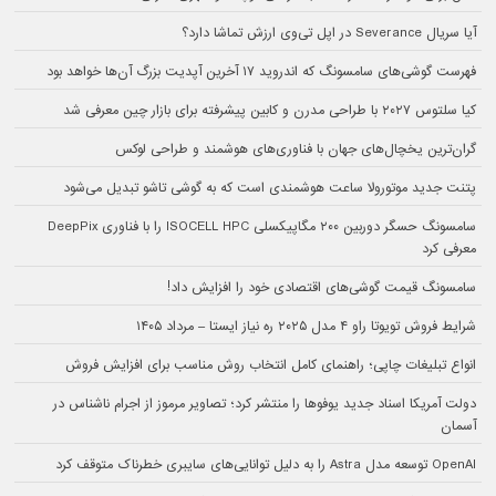
آیا سریال Severance در اپل تی‌وی ارزش تماشا دارد؟
فهرست گوشی‌های سامسونگ که اندروید ۱۷ آخرین آپدیت بزرگ آن‌ها خواهد بود
کیا سلتوس ۲۰۲۷ با طراحی مدرن و کابین پیشرفته برای بازار چین معرفی شد
گران‌ترین یخچال‌های جهان با فناوری‌های هوشمند و طراحی لوکس
پتنت جدید موتورولا ساعت هوشمندی است که به گوشی تاشو تبدیل می‌شود
سامسونگ حسگر دوربین ۲۰۰ مگاپیکسلی ISOCELL HPC را با فناوری DeepPix
معرفی کرد
سامسونگ قیمت گوشی‌های اقتصادی خود را افزایش داد!
شرایط فروش تویوتا راو ۴ مدل ۲۰۲۵ ره نیاز ایستا – مرداد ۱۴۰۵
انواع تبلیغات چاپی؛ راهنمای کامل انتخاب روش مناسب برای افزایش فروش
دولت آمریکا اسناد جدید یوفوها را منتشر کرد؛ تصاویر مرموز از اجرام ناشناس در
آسمان
OpenAI توسعه مدل Astra را به دلیل توانایی‌های سایبری خطرناک متوقف کرد