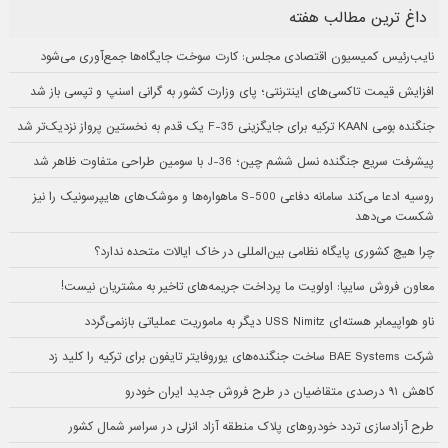
داغ ترین مطالب هفته
نایب‌رئیس کمیسیون اقتصادی مجلس: کارت سوخت جایگاه‌ها جمع‌آوری می‌شود
افزایش قیمت تاکسی‌های اینترنتی؛ پای وزارت کشور به گرانی اسنپ و تپسی باز شد
جنگنده بومی KAAN ترکیه برای جایگزینی F-35 یک قدم به نخستین پرواز نزدیک‌تر شد
پیشرفت سریع جنگنده نسل ششم چین؛ J-36 با سومین طراحی متفاوت ظاهر شد
روسیه ادعا می‌کند سامانه دفاعی S-500 ماهواره‌ها و موشک‌های هایپرسونیک را نیز
شکست می‌دهد
چرا هیچ کشوری پایگاه نظامی بین‌المللی در خاک ایالات متحده ندارد؟
معاون فروش سایپا: اولویت ما پرداخت جریمه‌های تاخیر به مشتریان نیست!
ناو هواپیمابر هسته‌ای USS Nimitz دیگر به ماموریت عملیاتی بازنمی‌گردد
شرکت BAE Systems ساخت جنگنده‌های یوروفایتر تایفون برای ترکیه را کلید زد
کاهش ۹۱ درصدی متقاضیان در طرح فروش جدید ایران خودرو
طرح آزادسازی تردد خودروهای پلاک منطقه آزاد انزلی در سراسر شمال کشور