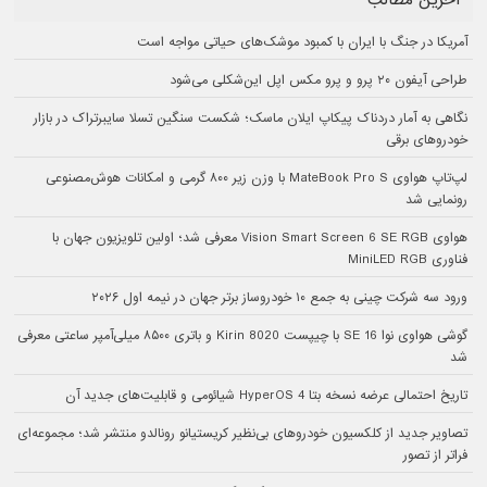
آخرین مطالب
آمریکا در جنگ با ایران با کمبود موشک‌های حیاتی مواجه است
طراحی آیفون ۲۰ پرو و پرو مکس اپل این‌شکلی می‌شود
نگاهی به آمار دردناک پیکاپ ایلان ماسک؛ شکست سنگین تسلا سایبرتراک در بازار
خودروهای برقی
لپ‌تاپ هواوی MateBook Pro S با وزن زیر ۸۰۰ گرمی و امکانات هوش‌مصنوعی
رونمایی شد
هواوی Vision Smart Screen 6 SE RGB معرفی شد؛ اولین تلویزیون جهان با
فناوری MiniLED RGB
ورود سه شرکت چینی به جمع ۱۰ خودروساز برتر جهان در نیمه اول ۲۰۲۶
گوشی هواوی نوا 16 SE با چیپست Kirin 8020 و باتری ۸۵۰۰ میلی‌آمپر ساعتی معرفی
شد
تاریخ احتمالی عرضه نسخه بتا HyperOS 4 شیائومی و قابلیت‌های جدید آن
تصاویر جدید از کلکسیون خودروهای بی‌نظیر کریستیانو رونالدو منتشر شد؛ مجموعه‌ای
فراتر از تصور