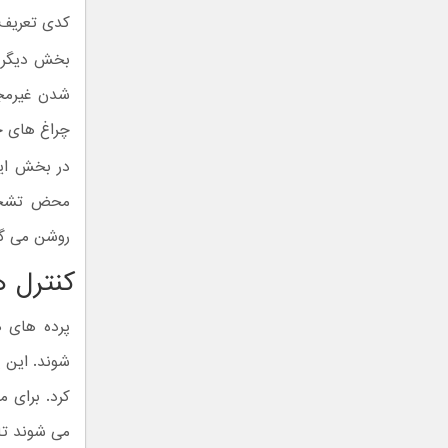
کدی تعریف 
بخش دیگر ا
شدن غیرمجا
چراغ های خا
در بخش ایم
محض تشخیص
روشن می گر
کنترل ه
پرده های 
شوند. این 
کرد. برای م
می شوند تا