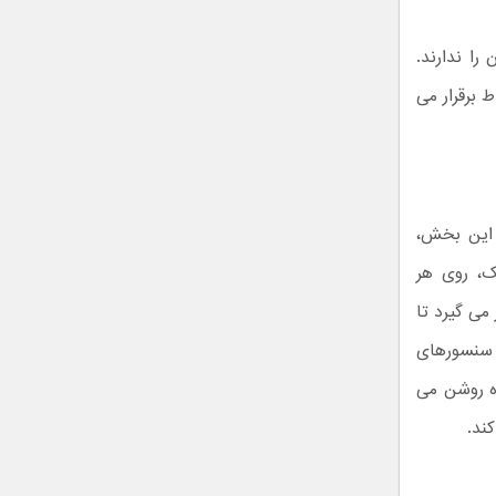
را ندارند.
) یا وای فای (Wi-Fi) با هم ارتباط برقرار می
 این بخش،
، روی هر
شای فیلم، نور سالن روی ۱۰ درصد قرار می گیرد تا
 سنسورهای
ه روشن می
ند.