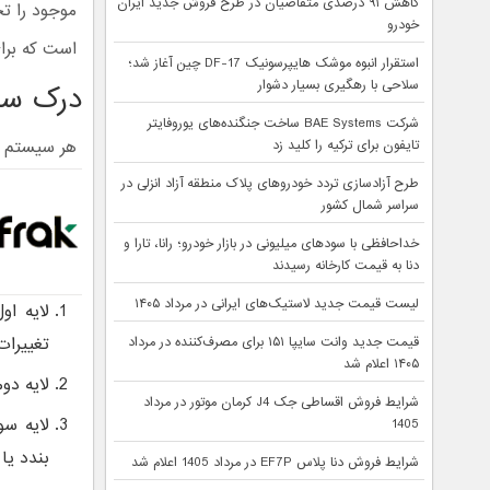
کاهش ۹۱ درصدی متقاضیان در طرح فروش جدید ایران
موجود را تح
خودرو
است که برا
استقرار انبوه موشک هایپرسونیک DF-17 چین آغاز شد؛
سلاحی با رهگیری بسیار دشوار
درک سا
شرکت BAE Systems ساخت جنگنده‌های یوروفایتر
هر سیستم ه
تایفون برای ترکیه را کلید زد
طرح آزادسازی تردد خودروهای پلاک منطقه آزاد انزلی در
سراسر شمال کشور
خداحافظی با سودهای میلیونی در بازار خودرو؛ رانا، تارا و
دنا به قیمت کارخانه رسیدند
لیست قیمت جدید لاستیک‌های ایرانی در مرداد ۱۴۰۵
لایه ا
تغییرات
قیمت جدید وانت سایپا ۱۵۱ برای مصرف‌کننده در مرداد
۱۴۰۵ اعلام شد
لایه دو
شرایط فروش اقساطی جک J4 کرمان موتور در مرداد
لایه سو
1405
بندد یا
شرایط فروش دنا پلاس EF7P در مرداد 1405 اعلام شد