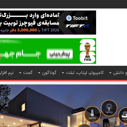
و دانش
کامپیوتر، لپتاپ، تبلت
گوناگون
گجت
نرم افزار