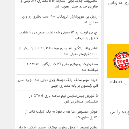
شاسی‌بلند جدید برقی اسمارت #۱ با معماری ۸۰۰ ولتی و
ی به زبانی
فناوری جدید جیلی معرفی شد
رامبل بی سوپرشارژر؛ ابرپیکاپ ۹۰۰ اسب بخاری رم وارد
میدان شد
اچ پی اومنی پد ۱۲ معرفی شد؛ تبلت هیبریدی با قابلیت
تبدیل به لپ‌تاپ
شاسی‌بلند پلاگین هیبریدی بیوک الکترا E7 با برد بیش از
1600 کیلومتر معرفی شد
محدودیت پیام‌های متنی اکانت رایگان ChatGPT
برداشته شد!
خرید سهام سانگ‌ یانگ توسط چری نهایی شد؛ تولید نسل
ین قطعات
آتی رکستون بر پایه معماری چینی
۵ شهریور پیش‌نمایش نیم ساعته بازی GTA 6 در
نتفلیکس منتشر می‌شود!
رده را می
هوش مصنوعی متا هم با نفوذ به یک شرکت ثالث از
کنترل خارج شد
اولین تصاویر از محل برخورد موشک اسپیس‌ایکس با ماه