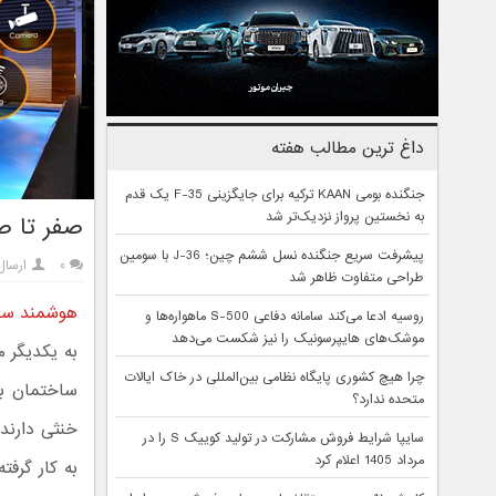
داغ ترین مطالب هفته
جنگنده بومی KAAN ترکیه برای جایگزینی F-35 یک قدم
به نخستین پرواز نزدیک‌تر شد
صفر تا ص
پیشرفت سریع جنگنده نسل ششم چین؛ J-36 با سومین
۰
ارسال
طراحی متفاوت ظاهر شد
هوشمند سا
روسیه ادعا می‌کند سامانه دفاعی S-500 ماهواره‌ها و
موشک‌های هایپرسونیک را نیز شکست می‌دهد
به یکدیگر 
چرا هیچ کشوری پایگاه نظامی بین‌المللی در خاک ایالات
ساختمان ب
متحده ندارد؟
خنثی دارند
سایپا شرایط فروش مشارکت در تولید کوییک S را در
مرداد 1405 اعلام کرد
به کار گرف