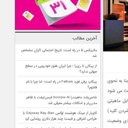
آخرین مطالب
ماتریکس ۵ در راه است؛ تاریخ احتمالی اکران مشخص
شد
از پیکان تا ری‌را ؛ چرا ایران هنوز خودرویی در سطح
جهانی ندارد؟
نا به نحوی
پیکاپ برقی فورد Fathom در راه است؛ اما چرا با نام
فانتوم؟
اعث می شود
شاسی‌بلند ماهیندرا Scorpio-N فیس‌لیفت با ظاهر
یل ماهیتی
مدرن‌تر و امکانات بیشتر معرفی شد
شردن کلید)
کاویار از عینک هوشمند لوکس Odyssey Ray-Ban با
طراحی اشرافی و قیمت چند هزار دلاری رونمایی کرد
ودی وضعیت