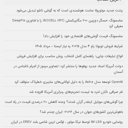
پتنت جدید موتورولا ساعت هوشمندی است که به گوشی تاشو تبدیل می‌شود
سامسونگ حسگر دوربین ۲۰۰ مگاپیکسلی ISOCELL HPC را با فناوری DeepPix
معرفی کرد
سامسونگ قیمت گوشی‌های اقتصادی خود را افزایش داد!
شرایط فروش تویوتا راو ۴ مدل ۲۰۲۵ ره نیاز ایستا – مرداد ۱۴۰۵
انواع تبلیغات چاپی؛ راهنمای کامل انتخاب روش مناسب برای افزایش فروش
دولت آمریکا اسناد جدید یوفوها را منتشر کرد؛ تصاویر مرموز از اجرام ناشناس در
آسمان
OpenAI توسعه مدل Astra را به دلیل توانایی‌های سایبری خطرناک متوقف کرد
نام صرافی «آبان‌ تتر» به لیست تحریم‌های رمزارزی آمریکا افزوده شد
چرا گوشی‌های موبایل اینقدر گران شدند؟ وعده کاهش ۲۰ درصدی قیمت در راه است
باهوش‌ترین کشورهای جهان در سال ۲۰۲۶؛ ایران چندم شد؟
رونمایی خودرو IM LS9 توسط نیکا موتور ، لوکس ترین شاسی بلند EREV در ایران