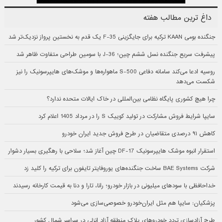
داغ ترین مطالب هفته
جنگنده بومی KAAN ترکیه برای جایگزینی F-35 یک قدم به نخستین پرواز نزدیک‌تر شد
پیشرفت سریع جنگنده نسل ششم چین؛ J-36 با سومین طراحی متفاوت ظاهر شد
روسیه ادعا می‌کند سامانه دفاعی S-500 ماهواره‌ها و موشک‌های هایپرسونیک را نیز
شکست می‌دهد
چرا هیچ کشوری پایگاه نظامی بین‌المللی در خاک ایالات متحده ندارد؟
سایپا شرایط فروش مشارکت در تولید کوییک S را در مرداد 1405 اعلام کرد
کاهش ۹۱ درصدی متقاضیان در طرح فروش جدید ایران خودرو
استقرار انبوه موشک هایپرسونیک DF-17 چین آغاز شد؛ سلاحی با رهگیری بسیار دشوار
شرکت BAE Systems ساخت جنگنده‌های یوروفایتر تایفون برای ترکیه را کلید زد
خداحافظی با سودهای میلیونی در بازار خودرو؛ رانا، تارا و دنا به قیمت کارخانه رسیدند
پزشکیان: سایپا هم مثل ایران‌خودرو خصوصی‌سازی می‌شود
طرح آزادسازی تردد خودروهای پلاک منطقه آزاد انزلی در سراسر شمال کشور