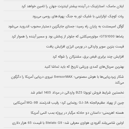
ایلان ماسک: استارلینک در آینده بیشتر اینترنت جهان را تامین خواهد کرد
ربات کوچک اوکراینی با شلیک تور به جنگ پهپادهای روسی می‌رود
گوگل اسیستنت به پایان راه رسید؛ جمنای جایگزین دستیار محبوب اندروید می‌شود
یاماها GTS1000؛ موتورسیکلتی که جلوتر از زمانش بود و مسیر آینده را هموار کرد
قیمت بنزین سوپر وارداتی در بورس انرژی افزایش یافت
افزایش چند برابری قبض برق، مشترکان را شوکه کرد
بهترین سریال‌های کمدی ورزشی تاریخ که باید تماشا کنید
شکار زیردریایی‌ها با هوش مصنوعی؛ SensorMAX نیروی دریایی آمریکا را دگرگون
می‌کند
نخستین شرایط فروش تویوتا BZ5 وارداتی در مرداد 1405 اعلام شد
چین از پهپاد عظیم‌الجثه GJ-3A رونمایی کرد؛ رقیب قدرتمند MQ-9B آمریکایی
هسته اهریمنی؛ داستان دو حادثه مرگبار در پروژه بمب اتمی آمریکا
اولین شاسی‌بلند آفرودی هواوی معرفی شد؛ Stelato G9 با قیمت 65 هزار دلاری