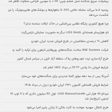
پیشرفت سریع جنگنده نسل ششم چین؛ J-36 با سومین طراحی متفاوت ظاهر شد
روسیه ادعا می‌کند سامانه دفاعی S-500 ماهواره‌ها و موشک‌های هایپرسونیک را نیز
شکست می‌دهد
چرا هیچ کشوری پایگاه نظامی بین‌المللی در خاک ایالات متحده ندارد؟
ناو هواپیمابر هسته‌ای USS Nimitz دیگر به ماموریت عملیاتی بازنمی‌گردد
کاهش ۹۱ درصدی متقاضیان در طرح فروش جدید ایران خودرو
شرکت BAE Systems ساخت جنگنده‌های یوروفایتر تایفون برای ترکیه را کلید زد
طرح آزادسازی تردد خودروهای پلاک منطقه آزاد انزلی در سراسر شمال کشور
شرایط فروش دنا پلاس EF7P در مرداد 1405 اعلام شد
آمریکا پس از سه دهه موتور کاملا جدیدی برای جنگنده‌های خود می‌سازد
شرایط فروش اقساطی کامیون ۱۹۳۰ ایران خودرو دیزل در مرداد ۱۴۰۵
نبردناو 44 هزار تنی USS Massachusetts؛ غول 80 میلیون دلاری که با 9 توپ 16
اینچی تاریخ‌ساز شد
طرح انتقال سهمیه سوخت به کارت بانکی تا پایان پاییز اجرا می‌شود