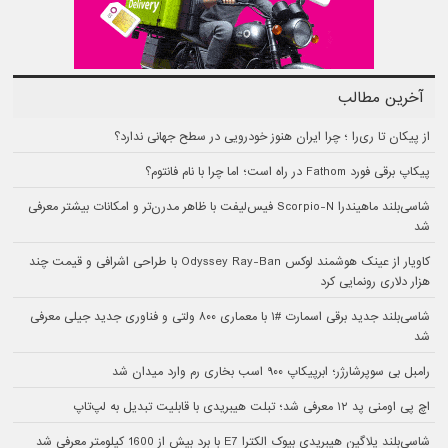
آخرین مطالب
از پیکان تا ری‌را ؛ چرا ایران هنوز خودرویی در سطح جهانی ندارد؟
پیکاپ برقی فورد Fathom در راه است؛ اما چرا با نام فانتوم؟
شاسی‌بلند ماهیندرا Scorpio-N فیس‌لیفت با ظاهر مدرن‌تر و امکانات بیشتر معرفی
شد
کاویار از عینک هوشمند لوکس Odyssey Ray-Ban با طراحی اشرافی و قیمت چند
هزار دلاری رونمایی کرد
شاسی‌بلند جدید برقی اسمارت #۱ با معماری ۸۰۰ ولتی و فناوری جدید جیلی معرفی
شد
رامبل بی سوپرشارژر؛ ابرپیکاپ ۹۰۰ اسب بخاری رم وارد میدان شد
اچ پی اومنی پد ۱۲ معرفی شد؛ تبلت هیبریدی با قابلیت تبدیل به لپ‌تاپ
شاسی‌بلند پلاگین هیبریدی بیوک الکترا E7 با برد بیش از 1600 کیلومتر معرفی شد