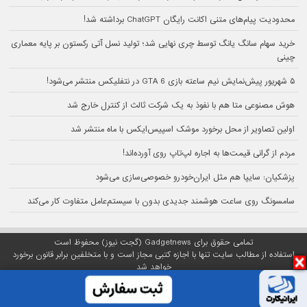
محدودیت پیام‌های متنی اکانت رایگان ChatGPT برداشته شد!
خرید سهام سانگ‌ یانگ توسط چری نهایی شد؛ تولید نسل آتی رکستون بر پایه معماری
چینی
۵ شهریور پیش‌نمایش نیم ساعته بازی GTA 6 در نتفلیکس منتشر می‌شود!
هوش مصنوعی متا هم با نفوذ به یک شرکت ثالث از کنترل خارج شد
اولین تصاویر از محل برخورد موشک اسپیس‌ایکس با ماه منتشر شد
مردم از گرانی قیمت‌ها به اجاره لپ‌تاپ روی آورده‌اند!
پزشکیان: سایپا هم مثل ایران‌خودرو خصوصی‌سازی می‌شود
سامسونگ روی ساعت هوشمند جدیدی بدون با سیستم‌عامل متفاوت کار می‌کند
تمامی حقوق برای Gadgetnews (گجت نیوز) محفوظ است
استفاده از مطالب سایت تنها با اجازه کتبی مجاز است و با متخلفین برابر قانون برخورد
خواهد شد
پلتفرم گجت نیوز روی
سرور اختصاصی
مبین هاست میزبانی می‌شود