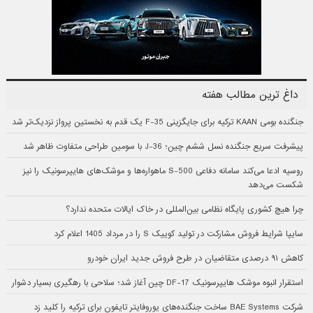
داغ ترین مطالب هفته
جنگنده بومی KAAN ترکیه برای جایگزینی F-35 یک قدم به نخستین پرواز نزدیک‌تر شد
پیشرفت سریع جنگنده نسل ششم چین؛ J-36 با سومین طراحی متفاوت ظاهر شد
روسیه ادعا می‌کند سامانه دفاعی S-500 ماهواره‌ها و موشک‌های هایپرسونیک را نیز
شکست می‌دهد
چرا هیچ کشوری پایگاه نظامی بین‌المللی در خاک ایالات متحده ندارد؟
سایپا شرایط فروش مشارکت در تولید کوییک S را در مرداد 1405 اعلام کرد
کاهش ۹۱ درصدی متقاضیان در طرح فروش جدید ایران خودرو
استقرار انبوه موشک هایپرسونیک DF-17 چین آغاز شد؛ سلاحی با رهگیری بسیار دشوار
شرکت BAE Systems ساخت جنگنده‌های یوروفایتر تایفون برای ترکیه را کلید زد