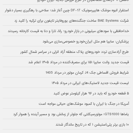
کاهش ۹۱ درصدی متقاضیان در طرح فروش جدید ایران خودرو
استقرار انبوه موشک هایپرسونیک DF-17 چین آغاز شد؛ سلاحی با رهگیری بسیار دشوار
شرکت BAE Systems ساخت جنگنده‌های یوروفایتر تایفون برای ترکیه را کلید زد
خداحافظی با سودهای میلیونی در بازار خودرو؛ رانا، تارا و دنا به قیمت کارخانه رسیدند
پزشکیان: سایپا هم مثل ایران‌خودرو خصوصی‌سازی می‌شود
طرح آزادسازی تردد خودروهای پلاک منطقه آزاد انزلی در سراسر شمال کشور
قیمت جدید وانت سایپا ۱۵۱ برای مصرف‌کننده در مرداد ۱۴۰۵ اعلام شد
شرایط فروش اقساطی جک J4 کرمان موتور در مرداد 1405
لیست قیمت جدید لاستیک‌های ایرانی در مرداد ۱۴۰۵
۵ قطعه خودرو که باید در ۹۶ هزار کیلومتر عوض کنید
آمریکا در جنگ با ایران با کمبود موشک‌های حیاتی مواجه است
یاماها GTS1000؛ موتورسیکلتی که جلوتر از زمانش بود و مسیر آینده را هموار کرد
۱۰ بازی برتر پلی‌استیشن ۱ که در تاریخ ماندگار شدند