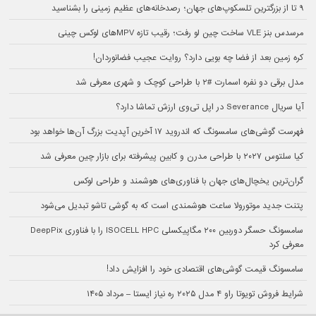
۹ تا از بزرگترین تلسکوپ‌های جهان؛ رصدخانه‌های عظیم زمینی را بشناسید
مرسدس بنز VLE ساخت چین لو رفت؛ رقیب تازه MPVهای لوکس چینی
کره زمین بعد از فضا چه بویی دارد؟ روایت عجیب فضانوردان!
مدل برقی دو نفره اسمارت #۲ با طراحی کوچک و شهری معرفی شد
آیا سریال Severance در اپل تی‌وی ارزش تماشا دارد؟
فهرست گوشی‌های سامسونگ که اندروید ۱۷ آخرین آپدیت بزرگ آن‌ها خواهد بود
کیا سلتوس ۲۰۲۷ با طراحی مدرن و کابین پیشرفته برای بازار چین معرفی شد
گران‌ترین یخچال‌های جهان با فناوری‌های هوشمند و طراحی لوکس
پتنت جدید موتورولا ساعت هوشمندی است که به گوشی تاشو تبدیل می‌شود
سامسونگ حسگر دوربین ۲۰۰ مگاپیکسلی ISOCELL HPC را با فناوری DeepPix
معرفی کرد
سامسونگ قیمت گوشی‌های اقتصادی خود را افزایش داد!
شرایط فروش تویوتا راو ۴ مدل ۲۰۲۵ ره نیاز ایستا – مرداد ۱۴۰۵