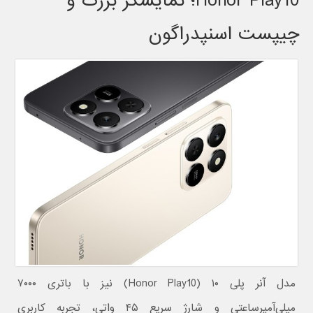
Honor Play10؛ نمایشگر بزرگ و
چیپست اسنپدراگون
مدل آنر پلی ۱۰ (Honor Play10) نیز با باتری ۷۰۰۰
میلی‌آمپرساعتی و شارژ سریع ۴۵ واتی، تجربه کاربری