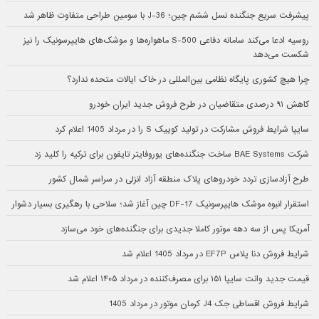
پیشرفت سریع جنگنده نسل ششم چین؛ J-36 با سومین طراحی متفاوت ظاهر شد
روسیه ادعا می‌کند سامانه دفاعی S-500 ماهواره‌ها و موشک‌های هایپرسونیک را نیز
شکست می‌دهد
چرا هیچ کشوری پایگاه نظامی بین‌المللی در خاک ایالات متحده ندارد؟
کاهش ۹۱ درصدی متقاضیان در طرح فروش جدید ایران خودرو
سایپا شرایط فروش مشارکت در تولید کوییک S را در مرداد 1405 اعلام کرد
شرکت BAE Systems ساخت جنگنده‌های یوروفایتر تایفون برای ترکیه را کلید زد
طرح آزادسازی تردد خودروهای پلاک منطقه آزاد انزلی در سراسر شمال کشور
استقرار انبوه موشک هایپرسونیک DF-17 چین آغاز شد؛ سلاحی با رهگیری بسیار دشوار
آمریکا پس از سه دهه موتور کاملا جدیدی برای جنگنده‌های خود می‌سازد
شرایط فروش دنا پلاس EF7P در مرداد 1405 اعلام شد
قیمت جدید وانت سایپا ۱۵۱ برای مصرف‌کننده در مرداد ۱۴۰۵ اعلام شد
شرایط فروش اقساطی جک J4 کرمان موتور در مرداد 1405