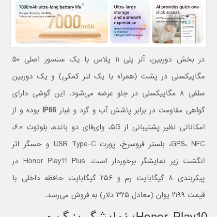
در بخش دوربین، آنر پلی ۱۱ پلاس با یک سنسور اصلی ۵۰
مگاپیکسلی در پشت (همراه با یک لنز کمکی) و یک دوربین
سلفی ۸ مگاپیکسلی در جلو عرضه می‌شود. این گوشی دارای
گواهی مقاومت در برابر پاشش آب و گرد و غبار
IP66
بوده و از
امکاناتی نظیر پشتیبانی از ۵G، وای‌فای دو بانده، بلوتوث ۶.۰،
GPS، NFC، بلستر فروسرخ، پورت USB Type-C و حسگر اثر
انگشت زیر نمایشگر برخوردار است. Honor Play11 Plus در
پیکربندی ۸ گیگابایت رم و ۲۵۶ گیگابایت حافظه داخلی با
قیمت ۲۱۹۹ یوان (معادل ۳۲۵ دلار) به فروش می‌رسد.