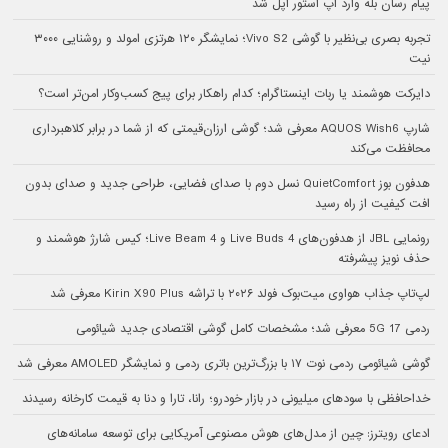
پیام رسان بله وارد اپ استور اپل شد
تجربه بصری بی‌نظیر با گوشی Vivo S2؛ نمایشگر ۱۲۰ هرتزی امولد و روشنایی ۳۰۰۰
نیت
دایرکت هوشمند یا ربات اینستاگرام؛ کدام راهکار برای پیج کسب‌وکار امن‌تر است؟
شارپ AQUOS Wish6 معرفی شد؛ گوشی ارزان‌قیمتی که از شما در برابر کلاهبرداری
محافظت می‌کند
هدفون بوز QuietComfort نسل دوم با صدای فضایی، طراحی جدید و صدای بدون
افت کیفیت از راه رسید
رونمایی JBL از هدفون‌های Live Buds 4 و Live Beam 4؛ کیس شارژ هوشمند و
حذف نویز پیشرفته
لپ‌تاپ جذاب هواوی میت‌بوک فولد ۲۰۲۶ با تراشه Kirin X90 Plus معرفی شد
ردمی 17 5G معرفی شد؛ مشخصات کامل گوشی اقتصادی جدید شیائومی
گوشی شیائومی ردمی نوت ۱۷ با بزرگ‌ترین باتری ردمی و نمایشگر AMOLED معرفی شد
خداحافظی با سودهای میلیونی در بازار خودرو؛ رانا، تارا و دنا به قیمت کارخانه رسیدند
ادعای رویترز: چین از مدل‌های هوش مصنوعی آمریکایی برای توسعه سامانه‌های