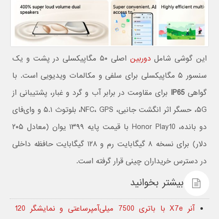
این گوشی شامل
دوربین
اصلی ۵۰ مگاپیکسلی در پشت و یک
سنسور ۵ مگاپیکسلی برای سلفی و مکالمات ویدیویی است. با
گواهی
IP65
برای مقاومت در برابر آب و گرد و غبار، پشتیبانی از
۵G، حسگر اثر انگشت جانبی، NFC، GPS، بلوتوث ۵.۱ و وای‌فای
دو بانده، Honor Play10 با قیمت پایه ۱۳۹۹ یوان (معادل ۲۰۵
دلار) برای نسخه ۸ گیگابایت رم و ۱۲۸ گیگابایت حافظه داخلی
در دسترس خریداران چینی قرار گرفته است.
بیشتر بخوانید
آنر X7e با باتری 7500 میلی‌آمپرساعتی و نمایشگر 120