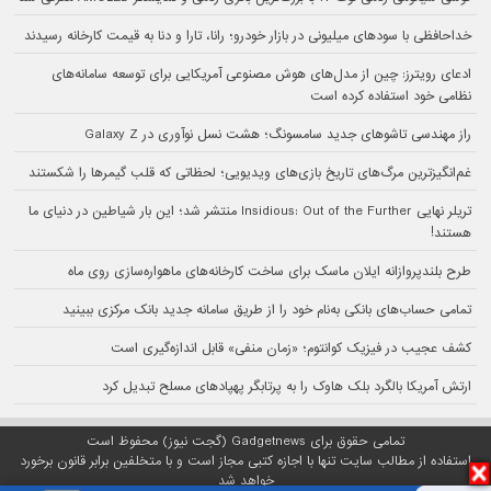
خداحافظی با سودهای میلیونی در بازار خودرو؛ رانا، تارا و دنا به قیمت کارخانه رسیدند
ادعای رویترز: چین از مدل‌های هوش مصنوعی آمریکایی برای توسعه سامانه‌های
نظامی خود استفاده کرده است
راز مهندسی تاشوهای جدید سامسونگ؛ هشت نسل نوآوری در Galaxy Z
غم‌انگیزترین مرگ‌های تاریخ بازی‌های ویدیویی؛ لحظاتی که قلب گیمرها را شکستند
تریلر نهایی Insidious: Out of the Further منتشر شد؛ این بار شیاطین در دنیای ما
هستند!
طرح بلندپروازانه ایلان ماسک برای ساخت کارخانه‌های ماهواره‌سازی روی ماه
تمامی حساب‌های بانکی به‌نام خود را از طریق سامانه جدید بانک مرکزی ببینید
کشف عجیب در فیزیک کوانتوم؛ «زمان منفی» قابل اندازه‌گیری است
ارتش آمریکا بالگرد بلک هاوک را به پرتابگر پهپادهای مسلح تبدیل کرد
تمامی حقوق برای Gadgetnews (گجت نیوز) محفوظ است
استفاده از مطالب سایت تنها با اجازه کتبی مجاز است و با متخلفین برابر قانون برخورد
خواهد شد