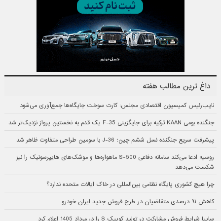
داغ ترین مطالب هفته
نایب‌رئیس کمیسیون اقتصادی مجلس: کارت سوخت جایگاه‌ها جمع‌آوری می‌شود
جنگنده بومی KAAN ترکیه برای جایگزینی F-35 یک قدم به نخستین پرواز نزدیک‌تر شد
پیشرفت سریع جنگنده نسل ششم چین؛ J-36 با سومین طراحی متفاوت ظاهر شد
روسیه ادعا می‌کند سامانه دفاعی S-500 ماهواره‌ها و موشک‌های هایپرسونیک را نیز
شکست می‌دهد
چرا هیچ کشوری پایگاه نظامی بین‌المللی در خاک ایالات متحده ندارد؟
کاهش ۹۱ درصدی متقاضیان در طرح فروش جدید ایران خودرو
سایپا شرایط فروش مشارکت در تولید کوییک S را در مرداد 1405 اعلام کرد