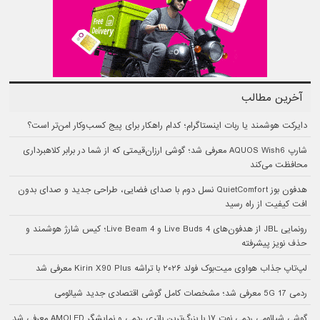
آخرین مطالب
دایرکت هوشمند یا ربات اینستاگرام؛ کدام راهکار برای پیج کسب‌وکار امن‌تر است؟
شارپ AQUOS Wish6 معرفی شد؛ گوشی ارزان‌قیمتی که از شما در برابر کلاهبرداری
محافظت می‌کند
هدفون بوز QuietComfort نسل دوم با صدای فضایی، طراحی جدید و صدای بدون
افت کیفیت از راه رسید
رونمایی JBL از هدفون‌های Live Buds 4 و Live Beam 4؛ کیس شارژ هوشمند و
حذف نویز پیشرفته
لپ‌تاپ جذاب هواوی میت‌بوک فولد ۲۰۲۶ با تراشه Kirin X90 Plus معرفی شد
ردمی 17 5G معرفی شد؛ مشخصات کامل گوشی اقتصادی جدید شیائومی
گوشی شیائومی ردمی نوت ۱۷ با بزرگ‌ترین باتری ردمی و نمایشگر AMOLED معرفی شد