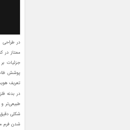
ممتاز در ک
جزئیات بر 
پوشش ظاهری
تعریف هویت بصری y Buds4
طبیعی‌تر و
شکلی دقیق و