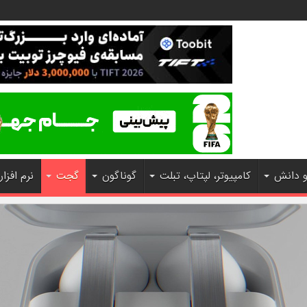
و دانش
کامپیوتر، لپتاپ، تبلت
گوناگون
گجت
نرم افزار