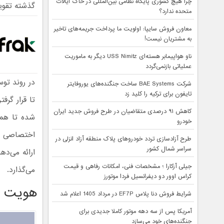
چرا هیچ کشوری پایگاه نظامی بین‌المللی در خاک ایالات
گذشته تقوی
متحده ندارد؟
معاون فروش سایپا: اولویت ما پرداخت جریمه‌های تاخیر
به مشتریان نیست!
ناو هواپیمابر هسته‌ای USS Nimitz دیگر به ماموریت
عملیاتی بازنمی‌گردد
در روند تو
شرکت BAE Systems ساخت جنگنده‌های یوروفایتر
تایفون برای ترکیه را کلید زد
تا قرار گرف
کاهش ۹۱ درصدی متقاضیان در طرح فروش جدید ایران
شده تا هما
خودرو
اختصاصی سا
طرح آزادسازی تردد خودروهای پلاک منطقه آزاد انزلی در
سراسر شمال کشور
ارائه می‌د
جیلی آزکارا ؛ مشخصات فنی، امکانات رفاهی و قیمت
می‌گذارد.
کراس اوور دو دیفرانسیل فردا موتورز
هویت ب
شرایط فروش دنا پلاس EF7P در مرداد 1405 اعلام شد
آمریکا پس از سه دهه موتور کاملا جدیدی برای
جنگنده‌های خود می‌سازد