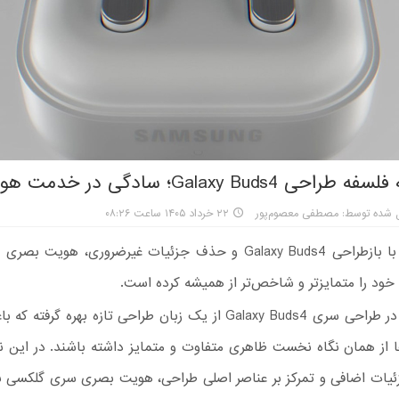
ی Galaxy Buds4؛ سادگی در خدمت هویت
 شده توسط: مصطفی معصوم‌پور
۲۲ خرداد ۱۴۰۵ ساعت ۰۸:۲۶
سامسونگ با بازطراحی Galaxy Buds4 و حذف جزئیات غیرضروری، هویت 
خود را متمایزتر و شاخص‌تر از همیشه کرده است.
سامسونگ در طراحی سری Galaxy Buds4 از یک زبان طراحی تازه بهره گرف
ا از همان نگاه نخست ظاهری متفاوت و متمایز داشته باشند. در این نس
یات اضافی و تمرکز بر عناصر اصلی طراحی، هویت بصری سری گلکسی با