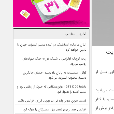
آخرین مطالب
ایلان ماسک: استارلینک در آینده بیشتر اینترنت جهان را
تامین خواهد کرد
ربات کوچک اوکراینی با شلیک تور به جنگ پهپادهای
روسی می‌رود
بصری این نسل از
گوگل اسیستنت به پایان راه رسید؛ جمنای جایگزین
دستیار محبوب اندروید می‌شود
یاماها GTS1000؛ موتورسیکلتی که جلوتر از زمانش بود و
ته که باعث می‌شود
مسیر آینده را هموار کرد
ل، با کنار
قیمت بنزین سوپر وارداتی در بورس انرژی افزایش یافت
دز بیش از
افزایش چند برابری قبض برق، مشترکان را شوکه کرد