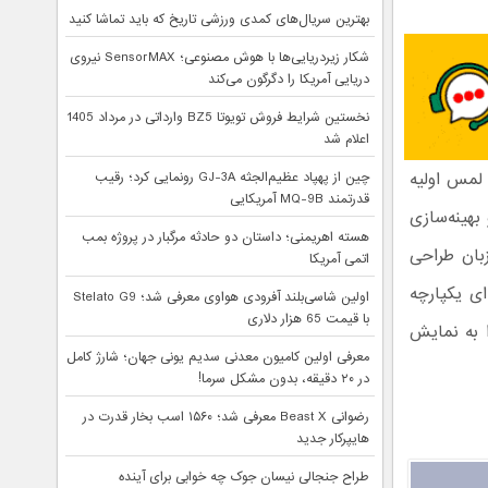
بهترین سریال‌های کمدی ورزشی تاریخ که باید تماشا کنید
شکار زیردریایی‌ها با هوش مصنوعی؛ SensorMAX نیروی
دریایی آمریکا را دگرگون می‌کند
نخستین شرایط فروش تویوتا BZ5 وارداتی در مرداد 1405
اعلام شد
 لمس اولیه
چین از پهپاد عظیم‌الجثه GJ-3A رونمایی کرد؛ رقیب
قدرتمند MQ-9B آمریکایی
بهینه‌سازی
هسته اهریمنی؛ داستان دو حادثه مرگبار در پروژه بمب
زبان طراحی
اتمی آمریکا
ای یکپارچه
اولین شاسی‌بلند آفرودی هواوی معرفی شد؛ Stelato G9
با قیمت 65 هزار دلاری
ا به نمایش
معرفی اولین کامیون معدنی سدیم یونی جهان؛ شارژ کامل
در ۲۰ دقیقه، بدون مشکل سرما!
رضوانی Beast X معرفی شد؛ ۱۵۶۰ اسب بخار قدرت در
هایپرکار جدید
طراح جنجالی نیسان جوک چه خوابی برای آینده