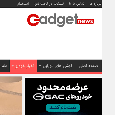
درباره ما
تماس با ما
تبلیغات در گجت نیوز
استخدام
صفحه اصلی
گوشی های موبایل
اخبار خودرو
علم 