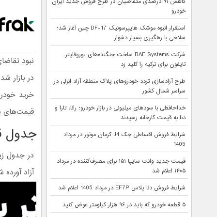
کاهش ۹۱ درصدی متقاضیان در طرح فروش جدید ایران
خودرو
استقرار انبوه موشک هایپرسونیک DF-17 چین آغاز شد؛
سلاحی با رهگیری بسیار دشوار
شرکت BAE Systems ساخت جنگنده‌های یوروفایتر
نبود تقاضا
تایفون برای ترکیه را کلید زد
در بازار شد
طرح آزادسازی تردد خودروهای پلاک منطقه آزاد انزلی در
سراسر شمال کشور
خرید خودرو
خداحافظی با سودهای میلیونی در بازار خودرو؛ رانا، تارا و
قیمت‌های پ
دنا به قیمت کارخانه رسیدند
جدول قیمت
شرایط فروش اقساطی جک J4 کرمان موتور در مرداد
1405
قیمت جدید وانت سایپا ۱۵۱ برای مصرف‌کننده در مرداد
۱۴۰۵ اعلام شد
آزاد آورده 
شرایط فروش دنا پلاس EF7P در مرداد 1405 اعلام شد
۵ قطعه خودرو که باید در ۹۶ هزار کیلومتر عوض کنید