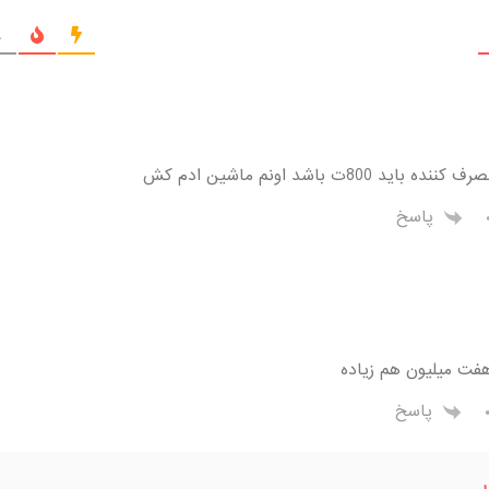
ج
ید 800ت باشد اونم ماشین ادم کش
پاسخ
فت میلیون هم زیاده
پاسخ