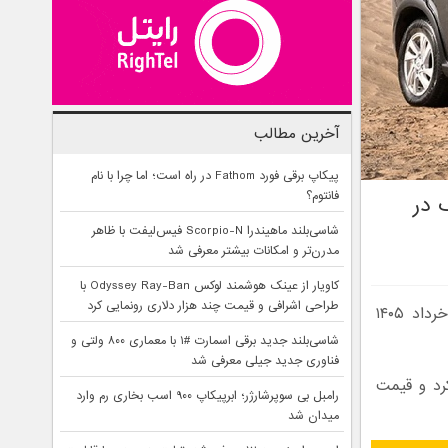
آخرین مطالب
پیکاپ برقی فورد Fathom در راه است؛ اما چرا با نام
فانتوم؟
 در
شاسی‌بلند ماهیندرا Scorpio-N فیس‌لیفت با ظاهر
مدرن‌تر و امکانات بیشتر معرفی شد
کاویار از عینک هوشمند لوکس Odyssey Ray-Ban با
طراحی اشرافی و قیمت چند هزار دلاری رونمایی کرد
کاهش قیمت کوییک در بازار شتاب گرفت. ریزش شدید قیمت کوییک صفر در خرداد ۱۴۰۵
شاسی‌بلند جدید برقی اسمارت #۱ با معماری ۸۰۰ ولتی و
فناوری جدید جیلی معرفی شد
یدی ثبت کرد و قیمت
رامبل بی سوپرشارژر؛ ابرپیکاپ ۹۰۰ اسب بخاری رم وارد
میدان شد