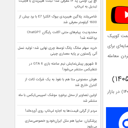
اچ پی اومنی پد ۱۲ معرفی شد؛ تبلت هیبریدی با قابلیت
تبدیل به لپ‌تاپ
شاسی‌بلند پلاگین هیبریدی بیوک الکترا E7 با برد بیش از
1600 کیلومتر معرفی شد
محدودیت پیام‌های متنی اکانت رایگان ChatGPT
یمت کوییک
برداشته شد!
یه‌ای برای
خرید سهام سانگ‌ یانگ توسط چری نهایی شد؛ تولید نسل
آتی رکستون بر پایه معماری چینی
ردن معامله
۵ شهریور پیش‌نمایش نیم ساعته بازی GTA 6 در
نتفلیکس منتشر می‌شود!
هوش مصنوعی متا هم با نفوذ به یک شرکت ثالث از
کنترل خارج شد
در جدول زیر، آخرین قیمت تیپ‌های مختلف خودروی کوییک صفر کیلومتر (مدل ۱۴۰۵) در بازار
اولین تصاویر از محل برخورد موشک اسپیس‌ایکس با ماه
منتشر شد
مردم از گرانی قیمت‌ها به اجاره لپ‌تاپ روی آورده‌اند!
پزشکیان: سایپا هم مثل ایران‌خودرو خصوصی‌سازی
می‌شود