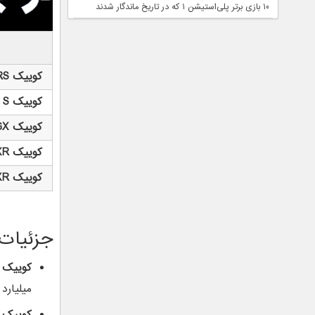
۱۰ بازی برتر پلی‌استیشن ۱ که در تاریخ ماندگار شدند
کوییک RS
کوییک S
کوییک GX
کوییک GXR (رینگ فولادی)
کوییک GXR
جزئیات
کوییک GXR:
میلیارد و ۲۹۰ میلیون تومان رس
کوییک RS: