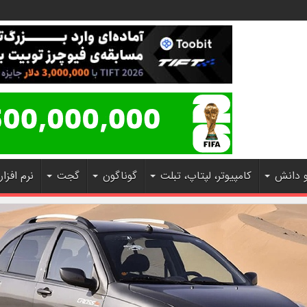
و دانش
کامپیوتر، لپتاپ، تبلت
گوناگون
گجت
نرم افزار