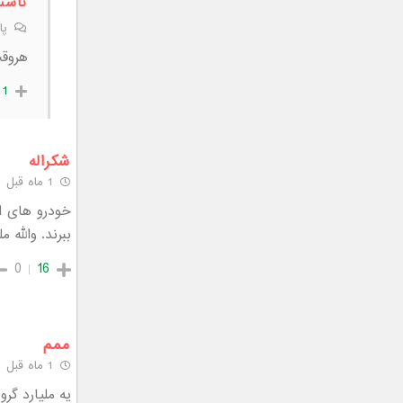
ناشن
پا
هروقت شد 3ملیون
1
شکراله
1 ماه قبل
خودرو های ار
ببرند. والله 
0
16
ممم
1 ماه قبل
یه ملیارد گر