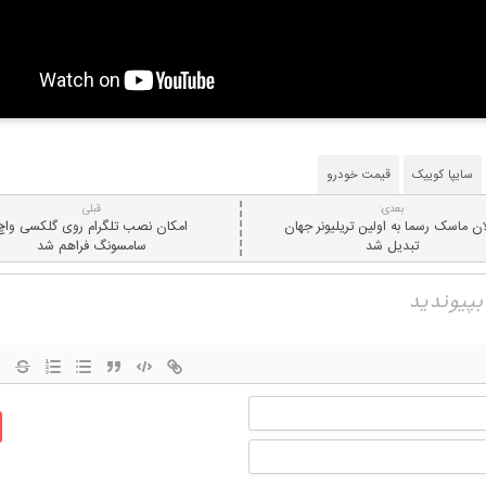
سایپا کوییک
قیمت خودرو
بعدی:
قبلی
ان ماسک رسما به اولین تریلیونر جهان
امکان نصب تلگرام روی گلکسی واچ
تبدیل شد
سامسونگ فراهم شد
نام
ایمیل