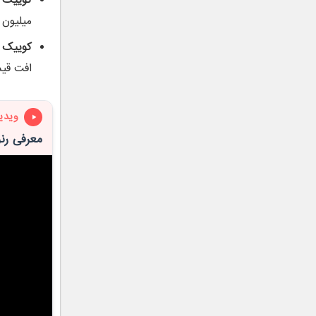
میلیون 
کوییک S:
افت قیمت را تجرب
ویدی
معرفی رنو QM6 سروش دیزل – رنو کولئ