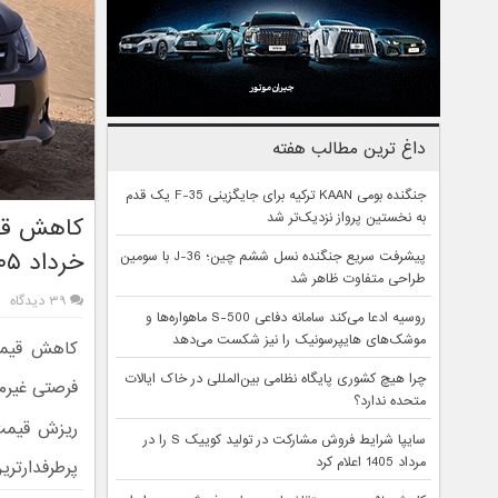
داغ ترین مطالب هفته
جنگنده بومی KAAN ترکیه برای جایگزینی F-35 یک قدم
به نخستین پرواز نزدیک‌تر شد
کاهش قیم
خرداد ۱۴۰۵
پیشرفت سریع جنگنده نسل ششم چین؛ J-36 با سومین
طراحی متفاوت ظاهر شد
۳۹ دیدگاه
روسیه ادعا می‌کند سامانه دفاعی S-500 ماهواره‌ها و
موشک‌های هایپرسونیک را نیز شکست می‌دهد
چرا هیچ کشوری پایگاه نظامی بین‌المللی در خاک ایالات
فرصتی غیرمن
متحده ندارد؟
ریزش قیمت
سایپا شرایط فروش مشارکت در تولید کوییک S را در
مرداد 1405 اعلام کرد
پرطرفدارتر