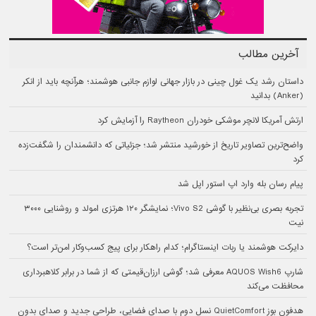
آخرین مطالب
داستان رشد یک غول چینی در بازار جهانی لوازم جانبی هوشمند؛ هرآنچه باید از انکر
(Anker) بدانید
ارتش آمریکا لانچر موشکی خودران Raytheon را آزمایش کرد
واضح‌ترین تصاویر تاریخ از خورشید منتشر شد؛ جزئیاتی که دانشمندان را شگفت‌زده
کرد
پیام رسان بله وارد اپ استور اپل شد
تجربه بصری بی‌نظیر با گوشی Vivo S2؛ نمایشگر ۱۲۰ هرتزی امولد و روشنایی ۳۰۰۰
نیت
دایرکت هوشمند یا ربات اینستاگرام؛ کدام راهکار برای پیج کسب‌وکار امن‌تر است؟
شارپ AQUOS Wish6 معرفی شد؛ گوشی ارزان‌قیمتی که از شما در برابر کلاهبرداری
محافظت می‌کند
هدفون بوز QuietComfort نسل دوم با صدای فضایی، طراحی جدید و صدای بدون