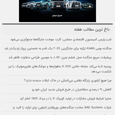
داغ ترین مطالب هفته
نایب‌رئیس کمیسیون اقتصادی مجلس: کارت سوخت جایگاه‌ها جمع‌آوری می‌شود
جنگنده بومی KAAN ترکیه برای جایگزینی F-35 یک قدم به نخستین پرواز نزدیک‌تر شد
پیشرفت سریع جنگنده نسل ششم چین؛ J-36 با سومین طراحی متفاوت ظاهر شد
روسیه ادعا می‌کند سامانه دفاعی S-500 ماهواره‌ها و موشک‌های هایپرسونیک را نیز
شکست می‌دهد
چرا هیچ کشوری پایگاه نظامی بین‌المللی در خاک ایالات متحده ندارد؟
کاهش ۹۱ درصدی متقاضیان در طرح فروش جدید ایران خودرو
سایپا شرایط فروش مشارکت در تولید کوییک S را در مرداد 1405 اعلام کرد
شرکت BAE Systems ساخت جنگنده‌های یوروفایتر تایفون برای ترکیه را کلید زد