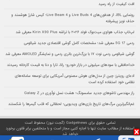
افت کیفیت از راه رسید
رونمایی JBL از هدفون‌های Live Buds 4 و Live Beam 4؛ کیس شارژ هوشمند و
حذف نویز پیشرفته
لپ‌تاپ جذاب هواوی میت‌بوک فولد ۲۰۲۶ با تراشه Kirin X90 Plus معرفی شد
ردمی 17 5G معرفی شد؛ مشخصات کامل گوشی اقتصادی جدید شیائومی
گوشی شیائومی ردمی نوت ۱۷ با بزرگ‌ترین باتری ردمی و نمایشگر AMOLED معرفی شد
خداحافظی با سودهای میلیونی در بازار خودرو؛ رانا، تارا و دنا به قیمت کارخانه رسیدند
ادعای رویترز: چین از مدل‌های هوش مصنوعی آمریکایی برای توسعه سامانه‌های
نظامی خود استفاده کرده است
راز مهندسی تاشوهای جدید سامسونگ؛ هشت نسل نوآوری در Galaxy Z
غم‌انگیزترین مرگ‌های تاریخ بازی‌های ویدیویی؛ لحظاتی که قلب گیمرها را شکستند
تمامی حقوق برای Gadgetnews (گجت نیوز) محفوظ است
استفاده از مطالب سایت تنها با اجازه کتبی مجاز است و با متخلفین برابر قانون برخورد
خواهد شد
پلتفرم گجت نیوز روی
سرور اختصاصی
مبین هاست میزبانی می‌شود