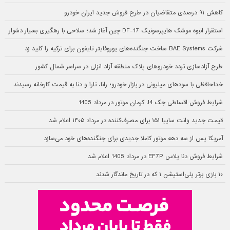
کاهش ۹۱ درصدی متقاضیان در طرح فروش جدید ایران خودرو
استقرار انبوه موشک هایپرسونیک DF-17 چین آغاز شد؛ سلاحی با رهگیری بسیار دشوار
شرکت BAE Systems ساخت جنگنده‌های یوروفایتر تایفون برای ترکیه را کلید زد
طرح آزادسازی تردد خودروهای پلاک منطقه آزاد انزلی در سراسر شمال کشور
خداحافظی با سودهای میلیونی در بازار خودرو؛ رانا، تارا و دنا به قیمت کارخانه رسیدند
شرایط فروش اقساطی جک J4 کرمان موتور در مرداد 1405
قیمت جدید وانت سایپا ۱۵۱ برای مصرف‌کننده در مرداد ۱۴۰۵ اعلام شد
آمریکا پس از سه دهه موتور کاملا جدیدی برای جنگنده‌های خود می‌سازد
شرایط فروش دنا پلاس EF7P در مرداد 1405 اعلام شد
۱۰ بازی برتر پلی‌استیشن ۱ که در تاریخ ماندگار شدند