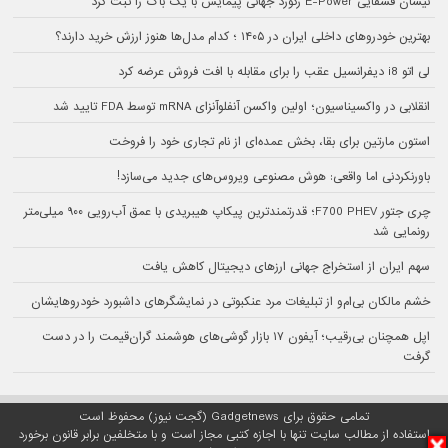
نیسان قشقایی E-Power رکورد جهانی پیمایش با یک باک را ثبت کرد
بهترین خودروهای داخلی ایران در ۱۴۰۵ ؛ کدام مدل‌ها هنوز ارزش خرید دارند؟
لی اتو i8 دیفرانسیل عقب را برای مقابله با افت فروش عرضه کرد
انقلابی در واکسیناسیون؛ اولین واکسن آنفلوآنزای mRNA توسط FDA تایید شد
استون مارتین برای بقا، بخش عمده‌ای از نام تجاری خود را فروخت
باورنکردنی اما واقعی: هوش مصنوعی ویروس‌های جدید می‌سازد!
چری جتور F700 PHEV؛ قدرتمندترین پیکاپ هیبریدی با عمق آب‌رویی ۹۰۰ میلی‌متر
رونمایی شد
سهم ایران از استخراج جهانی ارزهای دیجیتال کاهش یافت
خشم مالکان بی‌ام‌و از تبلیغات مرد عنکبوتی در نمایشگرهای داشبورد خودروهایشان
اپل همچنان بی‌رقیب؛ آیفون ۱۷ بازار گوشی‌های هوشمند گران‌قیمت را در دست
گرفت
تمامی حقوق برای Gadgetnews (گجت نیوز) محفوظ است
استفاده از مطالب سایت تنها با اجازه کتبی مجاز است و با متخلفین برابر قانون برخورد