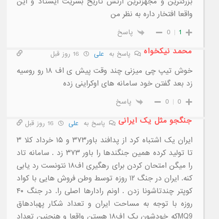
بزرگترین و مجهزترین ارتش تاریخ بشریت ایستاد و این
واقعا افتخار داره به نظر من
1
0
پاسخ
محمد نیکخواه
پاسخ به
علی
16 روز قبل
خوش تیپ چی میزنی چند وقت پیش ی اف ۱۸ رو روسیه
زد بعد گفتن خود سامانه های اوکراینی زده
0
0
پاسخ
جنگجو مثل یک ایرانی
پاسخ به
علی
16 روز قبل
ایران یک اشتباه کرد از پدافند باور۳۷۳ و ۱۵ خرداد کلا ۳
تا تولید کرده همین جنگندها را باور ۳۷۳ زد . سامانه تاد
را میگن امتحان کردن برای رهگیری اف۱۸ نتونست رد یابی
کنه. ایران در جنگ ۱۲ روزه توسط وطن فروش هایی با کواد
کوپتر چندتاشونا زدن . اونم رادارها اصلی را. در جنگ ۴۰
روزه با توجه به مساحت ایران و تعداد شکار پهبادهاق
MQ9که خودشون یک اف۱۸ هستن واقعا و هنچنین تعداد