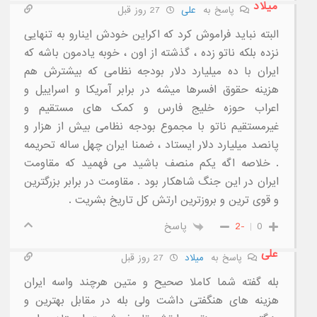
میلاد
پاسخ به
علی
27 روز قبل
البته نباید فراموش کرد که اکراین خودش اینارو به تنهایی
نزده بلکه ناتو زده ، گذشته از اون ، خوبه یادمون باشه که
ایران با ده میلیارد دلار بودجه نظامی که بیشترش هم
هزینه حقوق افسرها میشه در برابر آمریکا و اسراییل و
اعراب حوزه خلیج فارس و کمک های مستقیم و
غیرمستقیم ناتو با مجموع بودجه نظامی بیش از هزار و
پانصد میلیارد دلار ایستاد ، ضمنا ایران چهل ساله تحریمه
. خلاصه اگه یکم منصف باشید می فهمید که مقاومت
ایران در این جنگ شاهکار بود . مقاومت در برابر بزرگترین
و قوی ترین و بروزترین ارتش کل تاریخ بشریت .
0
-2
پاسخ
علی
پاسخ به
میلاد
27 روز قبل
بله گفته شما کاملا صحیح و متین هرچند واسه ایران
هزینه های هنگفتی داشت ولی بله در مقابل بهترین و