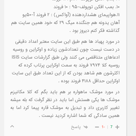
۱۰. بمب افکن توپولف-۹۵ : ۱۰ فروند
۱۱.هواپیمای هشداردهنده (آواکس) : ۲ فروند آ-۵۰یو
آهان یدونه هم جنگنده میگ ۲۹ که خود همین سایت هم
گذاشته فکر کنم دیروز بود .
در مورد پهباد ها هم طبق این سایت معتبر اعداد دقیقی
در دست نیست چون تعدادشون زیاده و اوکراین و روسیه
ادعاهای متناقضی می کنند ولی طبق گزارشات سایت ISIS
روسیه کلا ۷۹۷۴ فروند به سمت اوکراین پرتاب کرده که
اکثرشون هم شاهد بودن که از این تعداد طبق این سایت
اوکراین حداقل ۴۱۸۸ فروند بوده .
در مورد موشک ماهواره بر هم باید بگم که کلا مکانیزم
موشک ها یکی هستش اما باید در نظر گرفت که بله میشه
تغییر کاربری داد و تبدیل به موشک قاره پیما کرد اما به
همین سادگی که شما اشاره کردید نیست .
7
-1
پاسخ