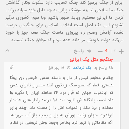
ایران از جنگ پرهیز کند جنگ تخریب دارد سکوت وکنار گذاشتن
جنگ ما سلاحی نداریم موشک پرانی به چه دلیل خود سرانه پرتاب
کردن ما ایرانی هستیم وباید صبور باشیم وبا هیچ کشوری درگیر
نشویم این یک اصل است انقلاب اسلامی برای جنگیدن درست
نشده آرامش وصلح راه پیروزی ماست جنگ همه چیز را خورد
می‌کند دولت خودش می‌داند همه مردم که موافق جنگ نیستند
0
-4
پاسخ
جنگجو مثل یک ایرانی
پاسخ به
یک فرمانده
16 روز قبل
چقدم معلوم نیس از دار و دسته سس خرسی زن یوگا
هستی. فعلا که عمو سگ زردتون انقد حقیر و ناتوان هس
که ابرقدرت جهان که قرار بود ۲۴ ساعته ایران را بگیره وا
داد نصف پایگاهاش نابود شد ۹۸ درصد رادار های هشدار
دهنده و برد بلند و کمیاب اش را از دست داد. چقد برای
ابرقدرت جهان زشته زورش به پل و پمپ پاژ آب می‌رسه.
اگه مقاماتی را ترور کرد بخاطر وجود وطن فروشی در نظام