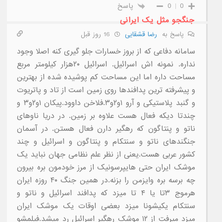
0
0
پاسخ
جنگجو مثل یک ایرانی
پاسخ به
رضا قشقایی
16 روز قبل
سامانه دفاعی که از بروز خسارات جلو گیری کنه اصلا وجود
نداره. نمونه اش اسرائیل. اسرائیل ۲۰هزار کیلومتر مربع
مساحت داره اما این مساحت کم پوشیده شده از بهترین
و پیشرفته ترین پدافندها روی زمین است از تاد و پاتریوت
و گنبد پلاستیکی و آرو ۱و۲و۳.فلاخن داوود.پیکان ۱و۲و۳ و
چندتا دیکه فعال هست علاوه بر زمین. در دریا ناوهای
ناتو و پنتاگون که رهگیر دارن فعال هستن. در آسمان
جنگندهای ناتو و سنتکام و پنتاگون و اسرائیل و چند
کشور عربی هست.یعنی از نظر علم نظامی جهان نباید یک
موشک ایران حتی هایپرسونیک از مرز خودمون بره بیرون
چه برسه بره وایزمن را بزنه.در همین جنگ ۴۰ روزه ایران
هرموج ۳تا یا ۴ تا میزد که پدافند اسرائیل و ناتو و
سنتکام یکیشونا میزد بعضی اوقات یک موشک ایران
میزد میرفت از ۱۲ موشک رهگیر اسرائیل رد میشد.فیلمشو