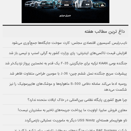
داغ ترین مطالب هفته
نایب‌رئیس کمیسیون اقتصادی مجلس: کارت سوخت جایگاه‌ها جمع‌آوری می‌شود
افزایش قیمت تاکسی‌های اینترنتی؛ پای وزارت کشور به گرانی اسنپ و تپسی باز شد
جنگنده بومی KAAN ترکیه برای جایگزینی F-35 یک قدم به نخستین پرواز نزدیک‌تر شد
پیشرفت سریع جنگنده نسل ششم چین؛ J-36 با سومین طراحی متفاوت ظاهر شد
روسیه ادعا می‌کند سامانه دفاعی S-500 ماهواره‌ها و موشک‌های هایپرسونیک را نیز
شکست می‌دهد
چرا هیچ کشوری پایگاه نظامی بین‌المللی در خاک ایالات متحده ندارد؟
معاون فروش سایپا: اولویت ما پرداخت جریمه‌های تاخیر به مشتریان نیست!
ناو هواپیمابر هسته‌ای USS Nimitz دیگر به ماموریت عملیاتی بازنمی‌گردد
شرکت BAE Systems ساخت جنگنده‌های یوروفایتر تایفون برای ترکیه را کلید زد