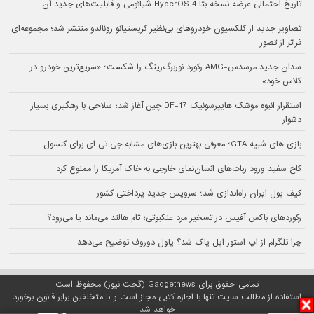
تاریخ احتمالی عرضه نسخه بتا HyperOS 4 شیائومی و قابلیت‌های جدید آن
تصاویر جدید از کلکسیون خودروهای بی‌نظیر کریستیانو رونالدو منتشر شد؛ مجموعه‌ای
فراتر از تصور
سدان جدید مرسدس-AMG رکورد نوربرگ‌رینگ را شکست؛ «سریع‌ترین خودرو در
کلاس خود»
استقرار انبوه موشک هایپرسونیک DF-17 چین آغاز شد؛ سلاحی با رهگیری بسیار
دشوار
بازی های شبیه GTA؛ معرفی بهترین بازی‌های مشابه جی تی ای برای کنسول
کاخ سفید ورود ربات‌های انسان‌نمای خارجی به خاک آمریکا را ممنوع کرد
کیف پول ایران راه‌اندازی شد؛ سرویس جدید پرداختی کشور
رکوردهای باکس آفیس در تسخیر مرد عنکبوتی؛ تام هالند می‌ماند یا می‌رود؟
چرا تلگرام از اپ استور اپل پاک شد؟ پاول دوروف توضیح می‌دهد
تمامی حقوق برای Gadgetnews (گجت نیوز) محفوظ است
استفاده از مطالب سایت تنها با اجازه کتبی مجاز است و با متخلفین برابر قانون برخورد
خواهد شد