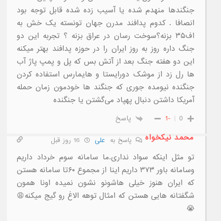
جنگندها منهدم شده یا آسیب زده شده قابل توجه بود
انصافا . کدوم پدافند مدرن جهان تونسته یک خش به
اف۳۵ بزنه؟سوخت رسان در عراق بزنه ؟ تجربه این دو
جنگ داره روز به روز ایران را در حوزه پدافند بهتر میکنه
این دو هفته جنگ بعد از آتش بس که پل و پمپ پاژ آب
ها رل زد از موشک دورایستا و هایمارس استفاده کردن
جنگنده نیومده جوری که جنگند ها خودمون زمان حمله
آمریکا داشتن دنبال پهپاد می‌گشتن یا جنگنده
0
-1
پاسخ
محمد نیکخواه
پاسخ به
علی
16 روز قبل
تو مثل اینکه سواد نداری.ما سامانه سوم خرداد داریم
وسامانه باور ۳۷۳ داریم اینا از مجموع ۶۰تا سامانه هستن
که ایران هنوز خیلی هاشونو نشون نمیده اونا همون
شگفتانه هایی هستن که امثال توهه الاغ رو گیج میکنه😩
😭