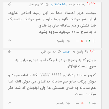
حمید
پاسخ به
رضا قشقایی
30 روز قبل
دوست عزیز احتمالا شما در این زمینه اطلاعی ندارید.
ایران هم موشک قاره پیما داره و هم موشک بالستیک
ضد کشتی و هم سامانه های پدافندی.
با یه سرچ ساده میتونید متوجه بشید
3
-5
پاسخ
علی
پاسخ به
حمید
30 روز قبل
چیزی که به وضوح تو دوتا جنگ اخیر دیدیم نیازی به
سرچ نیست 🤣🤣🤣
کدوم سامانه پدافندی ؟؟؟؟؟ 🤣🤣🤣 نکنه سامانه مجید و
دوش پرتاب هارو هم سامانه پدافندی می دونی البته اینا
هم سامانه پدافندی هستش ها ولی اونچنان که شما فکر
میکنید نیست
7
-3
پاسخ