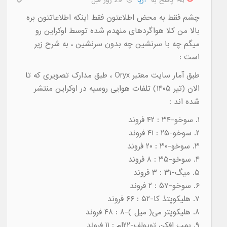
پاسخ به
آریا
29 روز قبل
چشم فقط به محض اطلاعتون فقط اینکه اطلاعاتتون بره
بالا من کلا هواگردهای منهدم شده توسط اوکراین رو
میگم چه با سرنشین چه بدون سرنشین ، به شرح زیر
است :
طبق آمار سایت معتبر Oryx ، طبق مدارک تصویری که تا
الان (تیر ۱۴۰۵) تلفات هوایی روسیه در اوکراین منتشر
شده اند :
۱. سوخو-۳۴ : ۴۲ فروند
۲. سوخو-۲۵ : ۴۱ فروند
۳. سوخو-۳۰ : ۲۰ فروند
۴. سوخو-۳۵ : ۸ فروند
۵. میگ-۳۱ : ۳ فروند
۶. سوخو-۵۷ : ۲ فروند
۷. هلیکوپتذ کا-۵۲ : ۶۶ فروند
۸. هلیکوپتر می( میل )-۸ : ۴۸ فروند
۹. بمب افکن توپولف-۲۲ام : ۱۱ فروند