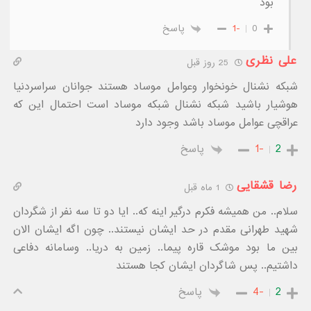
بود
0
-1
پاسخ
علی نظری
25 روز قبل
شبکه نشنال خونخوار وعوامل موساد هستند جوانان سراسردنیا
هوشیار باشید شبکه نشنال شبکه موساد است احتمال این که
عراقچی عوامل موساد باشد وجود دارد
2
-1
پاسخ
رضا قشقایی
1 ماه قبل
سلام.. من همیشه فکرم درگیر اینه که.. ایا دو تا سه نفر از شگردان
شهید طهرانی مقدم در حد ایشان نیستند.. چون اگه ایشان الان
بین ما بود موشک قاره پیما.. زمین به دریا.. وسامانه دفاعی
داشتیم.. پس شاگردان ایشان کجا هستند
2
-4
پاسخ