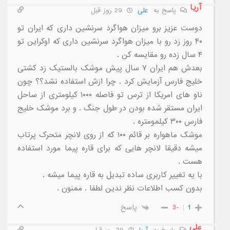
آریا
پاسخ به
علی
29 روز قبل
دوست عزیز برو میزان هواگرد سرنشین داری که ایران تو
۴۰ روز زد رو با میزان هواگرد سرنشین داری که اوکراین تو
۴ سال زده رو مقایسه کن .
بعدش هم ایران ۷ سال پیش موشک بالستیک زد کشتی
خلیج فارس آزمایش کرد . چرا ازش استفاده نشد؟؟ چون
ناو های امریکا از ترس تو فاصله ۱۰۰۰ کیلومتری از ساحل
ایران مستقر شده بودن در طول جنگ . و برد موشک خلیج
فارس ۳۰۰ کیلمومتره .
موشک ماهواره بر قائم ۱۰۰ که از روی لانچر متحرک پرتاب
میشه دقیقا لانچر هایی که برای قاره پیما مورد استفاده
هست .
با یه تغییر کاربری ساده تبدیل به قاره پیما میشه .
بدون کسب اطلاعات نظر ندین لطفا . ممنون .
1
-3
پاسخ
علی