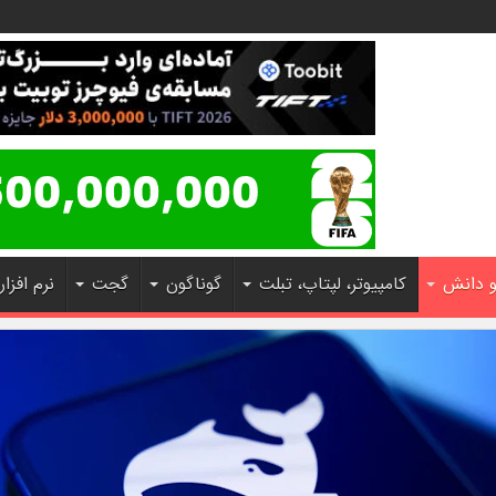
و دانش
کامپیوتر، لپتاپ، تبلت
گوناگون
گجت
نرم افزار