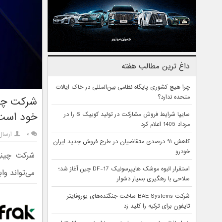
داغ ترین مطالب هفته
چرا هیچ کشوری پایگاه نظامی بین‌المللی در خاک ایالات
متحده ندارد؟
شرکت چی
خود است
سایپا شرایط فروش مشارکت در تولید کوییک S را در
مرداد 1405 اعلام کرد
۰
ارسال
کاهش ۹۱ درصدی متقاضیان در طرح فروش جدید ایران
خودرو
شرکت چینی
استقرار انبوه موشک هایپرسونیک DF-17 چین آغاز شد؛
می‌تواند واب
سلاحی با رهگیری بسیار دشوار
شرکت BAE Systems ساخت جنگنده‌های یوروفایتر
تایفون برای ترکیه را کلید زد