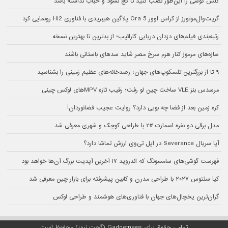
گلس گوشی را این‌طور نصب کنید تا کج نشود و حباب نداشته باشد
گریت‌وال‌موتورز از کراس اوور Ora 5 پلاگین هیبریدی با فناوری Hi2 رونمایی کرد
رتبه‌بندی فیلم‌های دزدان دریایی کارائیب؛ از بدترین تا بهترین نسخه
سازه‌های مرموز کنار هرم سرخ مصر شاید سدهای باستانی باشند
۹ تا از بزرگترین تلسکوپ‌های جهان؛ رصدخانه‌های عظیم زمینی را بشناسید
مرسدس بنز VLE ساخت چین لو رفت؛ رقیب تازه MPVهای لوکس چینی
کره زمین بعد از فضا چه بویی دارد؟ روایت عجیب فضانوردان!
مدل برقی دو نفره اسمارت #۲ با طراحی کوچک و شهری معرفی شد
آیا سریال Severance در اپل تی‌وی ارزش تماشا دارد؟
فهرست گوشی‌های سامسونگ که اندروید ۱۷ آخرین آپدیت بزرگ آن‌ها خواهد بود
کیا سلتوس ۲۰۲۷ با طراحی مدرن و کابین پیشرفته برای بازار چین معرفی شد
گران‌ترین یخچال‌های جهان با فناوری‌های هوشمند و طراحی لوکس
تمامی حقوق برای Gadgetnews (گجت نیوز) محفوظ است