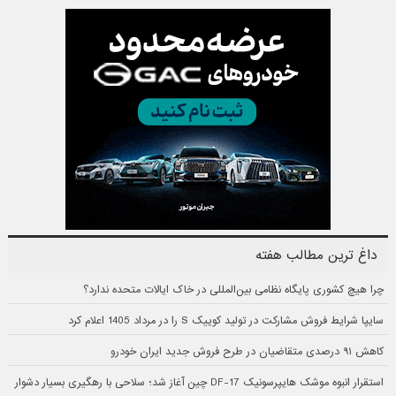
داغ ترین مطالب هفته
چرا هیچ کشوری پایگاه نظامی بین‌المللی در خاک ایالات متحده ندارد؟
سایپا شرایط فروش مشارکت در تولید کوییک S را در مرداد 1405 اعلام کرد
کاهش ۹۱ درصدی متقاضیان در طرح فروش جدید ایران خودرو
استقرار انبوه موشک هایپرسونیک DF-17 چین آغاز شد؛ سلاحی با رهگیری بسیار دشوار