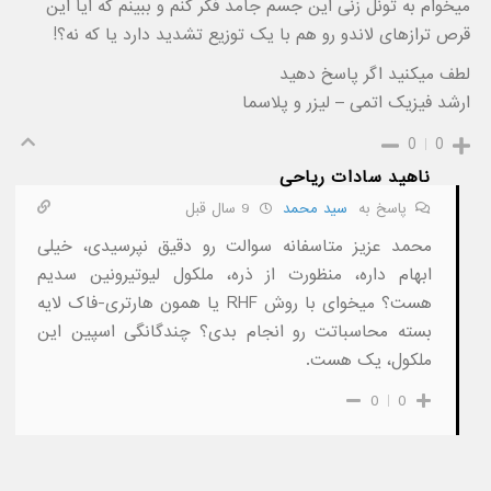
میخوام به تونل زنی این جسم جامد فکر کنم و ببینم که اًیا این
قرص ترازهای لاندو رو هم با یک توزیع تشدید دارد یا که نه؟!
لطف میکنید اگر پاسخ دهید
ارشد فیزیک اتمی – لیزر و پلاسما
0
0
ناهید سادات ریاحی
پاسخ به
سید محمد
9 سال قبل
محمد عزیز متاسفانه سوالت رو دقیق نپرسیدی، خیلی
ابهام داره، منظورت از ذره، ملکول لیوتیرونین سدیم
هست؟ میخوای با روش RHF یا همون هارتری-فاک لایه
بسته محاسباتت رو انجام بدی؟ چندگانگی اسپین این
ملکول، یک هست.
0
0