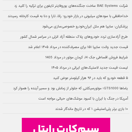
شرکت BAE Systems ساخت جنگنده‌های یوروفایتر تایفون برای ترکیه را کلید زد
خداحافظی با سودهای میلیونی در بازار خودرو؛ رانا، تارا و دنا به قیمت کارخانه رسیدند
پزشکیان: سایپا هم مثل ایران‌خودرو خصوصی‌سازی می‌شود
طرح آزادسازی تردد خودروهای پلاک منطقه آزاد انزلی در سراسر شمال کشور
قیمت جدید وانت سایپا ۱۵۱ برای مصرف‌کننده در مرداد ۱۴۰۵ اعلام شد
شرایط فروش اقساطی جک J4 کرمان موتور در مرداد 1405
لیست قیمت جدید لاستیک‌های ایرانی در مرداد ۱۴۰۵
۵ قطعه خودرو که باید در ۹۶ هزار کیلومتر عوض کنید
یاماها GTS1000؛ موتورسیکلتی که جلوتر از زمانش بود و مسیر آینده را هموار کرد
آمریکا در جنگ با ایران با کمبود موشک‌های حیاتی مواجه است
۱۰ بازی برتر پلی‌استیشن ۱ که در تاریخ ماندگار شدند