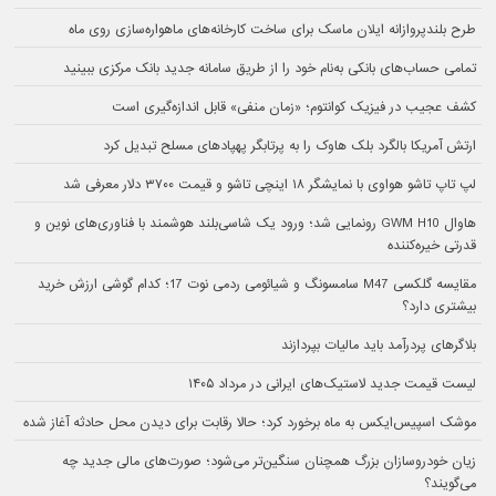
طرح بلندپروازانه ایلان ماسک برای ساخت کارخانه‌های ماهواره‌سازی روی ماه
تمامی حساب‌های بانکی به‌نام خود را از طریق سامانه جدید بانک مرکزی ببینید
کشف عجیب در فیزیک کوانتوم؛ «زمان منفی» قابل اندازه‌گیری است
ارتش آمریکا بالگرد بلک هاوک را به پرتابگر پهپادهای مسلح تبدیل کرد
لپ تاپ تاشو هواوی با نمایشگر ۱۸ اینچی تاشو و قیمت ۳۷۰۰ دلار معرفی شد
هاوال GWM H10 رونمایی شد؛ ورود یک شاسی‌بلند هوشمند با فناوری‌های نوین و
قدرتی خیره‌کننده
مقایسه گلکسی M47 سامسونگ و شیائومی ردمی نوت 17؛ کدام گوشی ارزش خرید
بیشتری دارد؟
بلاگرهای پردرآمد باید مالیات بپردازند
لیست قیمت جدید لاستیک‌های ایرانی در مرداد ۱۴۰۵
موشک اسپیس‌ایکس به ماه برخورد کرد؛ حالا رقابت برای دیدن محل حادثه آغاز شده
زیان خودروسازان بزرگ همچنان سنگین‌تر می‌شود؛ صورت‌های مالی جدید چه
می‌گویند؟