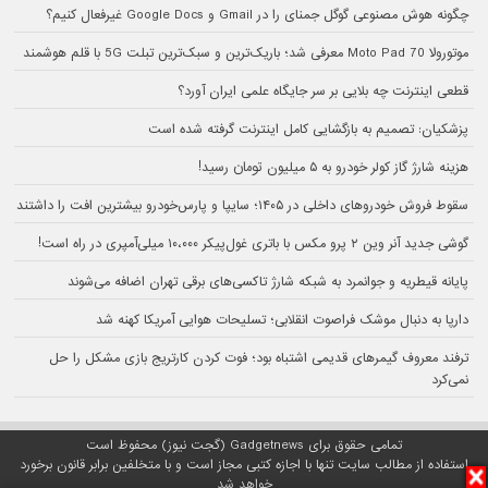
چگونه هوش مصنوعی گوگل جمنای را در Gmail و Google Docs غیرفعال کنیم؟
موتورولا Moto Pad 70 معرفی شد؛ باریک‌ترین و سبک‌ترین تبلت 5G با قلم هوشمند
قطعی اینترنت چه بلایی بر سر جایگاه علمی ایران آورد؟
پزشکیان: تصمیم به بازگشایی کامل اینترنت گرفته شده است
هزینه شارژ گاز کولر خودرو به ۵ میلیون تومان رسید!
سقوط فروش خودروهای داخلی در ۱۴۰۵؛ سایپا و پارس‌خودرو بیشترین افت را داشتند
گوشی جدید آنر وین ۲ پرو مکس با باتری غول‌پیکر ۱۰،۰۰۰ میلی‌آمپری در راه است!
پایانه قیطریه و جوانمرد به شبکه شارژ تاکسی‌های برقی تهران اضافه می‌شوند
دارپا به دنبال موشک فراصوت انقلابی؛ تسلیحات هوایی آمریکا کهنه شد
ترفند معروف گیمرهای قدیمی اشتباه بود؛ فوت کردن کارتریج بازی مشکل را حل
نمی‌کرد
تمامی حقوق برای Gadgetnews (گجت نیوز) محفوظ است
استفاده از مطالب سایت تنها با اجازه کتبی مجاز است و با متخلفین برابر قانون برخورد
خواهد شد