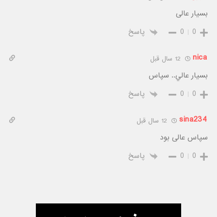
بسیار عالی
0
0
پاسخ
nica
12 سال قبل
ﺑﺴﻴﺎﺭ ﻋﺎﻟﻲ.. ﺳﭙﺎﺱ
0
0
پاسخ
sina234
12 سال قبل
سپاس عالی بود
0
0
پاسخ