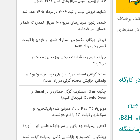
۶ تا از بهترین مینی‌سریال‌های سال ۲۰۲۶ تاکنون
شرایط فروش نیسان تیانا ۲۰۲۶ در مرداد ۱۴۰۵ اعلام شد
ه شد. برخلاف
خنده‌دارترین سریال‌های تاریخ؛ ۱۰ سریال کمدی که شما را
 در سفرهای
حسابی می‌خندانند
فروش پیکاپ مکسوس استار H شتابران خودرو با قیمت
قطعی در مرداد 1405
چرا دسترسی به قطعات خودرو روز به روز سخت‌تر
می‌شود؟
تعداد گواهی اسقاط مورد نیاز برای ترخیص خودروهای
 کارگاه
وارداتی افزایش یافت؛ گرانی در راه است؟
چگونه هوش مصنوعی گوگل جمنای را در Gmail و
Google Docs غیرفعال کنیم؟
مِین
موتورولا Moto Pad 70 معرفی شد؛ باریک‌ترین و
سبک‌ترین تبلت 5G با قلم هوشمند
کوپن خرید ۲۰۰ دلاری از فروشگاه B&H،
قطعی اینترنت چه بلایی بر سر جایگاه علمی ایران آورد؟
ایشگاه
پزشکیان: تصمیم به بازگشایی کامل اینترنت گرفته شده