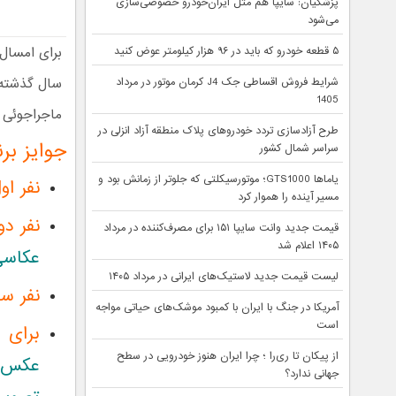
پزشکیان: سایپا هم مثل ایران‌خودرو خصوصی‌سازی
می‌شود
۵ قطعه خودرو که باید در ۹۶ هزار کیلومتر عوض کنید
سال گذشته، 
شرایط فروش اقساطی جک J4 کرمان موتور در مرداد
1405
ماجراجوئی 
طرح آزادسازی تردد خودروهای پلاک منطقه آزاد انزلی در
جوایز برندگان سال
سراسر شمال کشور
یاماها GTS1000؛ موتورسیکلتی که جلوتر از زمانش بود و
نفر او
مسیر آینده را هموار کرد
نفر دو
قیمت جدید وانت سایپا ۱۵۱ برای مصرف‌کننده در مرداد
۱۴۰۵ اعلام شد
عکاسی
لیست قیمت جدید لاستیک‌های ایرانی در مرداد ۱۴۰۵
نفر سو
آمریکا در جنگ با ایران با کمبود موشک‌های حیاتی مواجه
است
برای 
از پیکان تا ری‌را ؛ چرا ایران هنوز خودرویی در سطح
عکس خ
جهانی ندارد؟