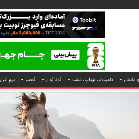
و دانش
کامپیوتر، لپتاپ، تبلت
گوناگون
گجت
نرم افزار