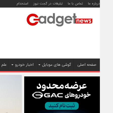
درباره ما
تماس با ما
تبلیغات در گجت نیوز
استخدام
صفحه اصلی
گوشی های موبایل
اخبار خودرو
علم 