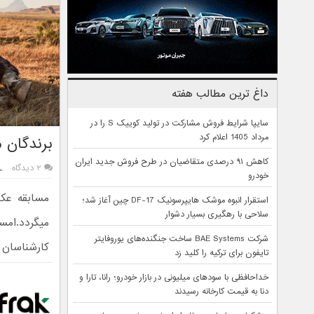
داغ ترین مطالب هفته
سایپا شرایط فروش مشارکت در تولید کوییک S را در
مرداد 1405 اعلام کرد
برندگان م
کاهش ۹۱ درصدی متقاضیان در طرح فروش جدید ایران
۲ دیدگاه
خودرو
استقرار انبوه موشک هایپرسونیک DF-17 چین آغاز شد؛
سلاحی با رهگیری بسیار دشوار
شرکت BAE Systems ساخت جنگنده‌های یوروفایتر
کارشناسان 
تایفون برای ترکیه را کلید زد
خداحافظی با سودهای میلیونی در بازار خودرو؛ رانا، تارا و
دنا به قیمت کارخانه رسیدند