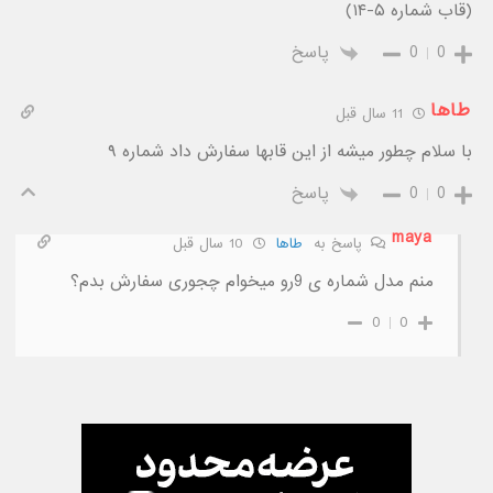
(قاب شماره ۵-۱۴)
0
0
پاسخ
طاها
11 سال قبل
با سلام چطور میشه از این قابها سفارش داد شماره ۹
0
0
پاسخ
maya
پاسخ به
طاها
10 سال قبل
منم مدل شماره ى 9رو میخوام چجوری سفارش بدم؟
0
0