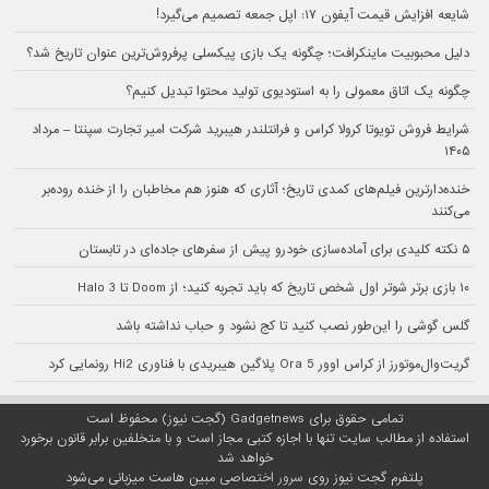
شایعه افزایش قیمت آیفون ۱۷: اپل جمعه تصمیم می‌گیرد!
دلیل محبوبیت ماینکرافت؛ چگونه یک بازی پیکسلی پرفروش‌ترین عنوان تاریخ شد؟
چگونه یک اتاق معمولی را به استودیوی تولید محتوا تبدیل کنیم؟
شرایط فروش تویوتا کرولا کراس و فرانتلندر هیبرید شرکت امیر تجارت سپنتا – مرداد
۱۴۰۵
خنده‌دارترین فیلم‌های کمدی تاریخ؛ آثاری که هنوز هم مخاطبان را از خنده روده‌بر
می‌کنند
۵ نکته کلیدی برای آماده‌سازی خودرو پیش از سفرهای جاده‌ای در تابستان
۱۰ بازی برتر شوتر اول شخص تاریخ که باید تجربه کنید؛ از Doom تا Halo 3
گلس گوشی را این‌طور نصب کنید تا کج نشود و حباب نداشته باشد
گریت‌وال‌موتورز از کراس اوور Ora 5 پلاگین هیبریدی با فناوری Hi2 رونمایی کرد
تمامی حقوق برای Gadgetnews (گجت نیوز) محفوظ است
استفاده از مطالب سایت تنها با اجازه کتبی مجاز است و با متخلفین برابر قانون برخورد
خواهد شد
پلتفرم گجت نیوز روی
سرور اختصاصی
مبین هاست میزبانی می‌شود