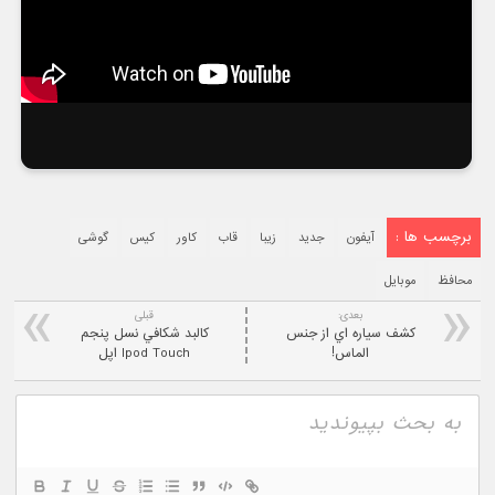
برچسب ها :
آیفون
جدید
زیبا
قاب
کاور
کیس
گوشی
محافظ
موبایل
بعدی:
قبلی
کشف سياره اي از جنس
کالبد شکافي نسل پنجم
الماس!
Ipod Touch اپل