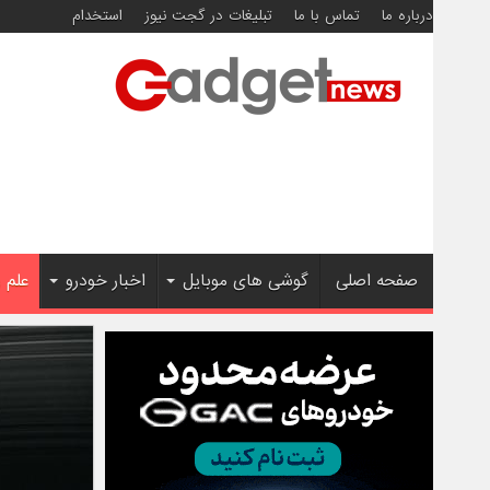
درباره ما
تماس با ما
تبلیغات در گجت نیوز
استخدام
صفحه اصلی
گوشی های موبایل
اخبار خودرو
علم 