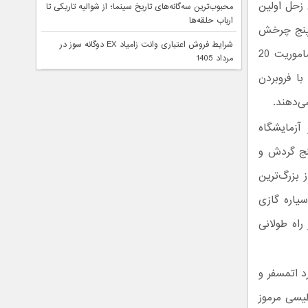
زحل اولین
محبوب‌ترین سه‌گانه‌های تاریخ سینما؛ از شوالیه تاریکی تا
ارباب حلقه‌ها
. پنج چرخش
شرایط فروش اعتباری وانت زامیاد EX دوگانه سوز در
طراحی‌شده بخشی از «پایان بزرگ» (Grand Finale) یا همان آخرین بخش‌های ماموریت 20
مرداد 1405
ه در روز 24 ام شهریورماه با فروبردن
ی‌دهند.
ی در آزمایشگاه
ن پنج گردش و
بزرگ‌ترین
یاره گازی
اه طولانی
د اتمسفر و
طیسی مرموز