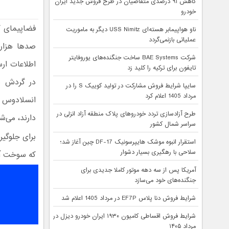
کاهش ۹۱ درصدی متقاضیان در طرح فروش جدید ایران
خودرو
فضاپیمای 
ناو هواپیمابر هسته‌ای USS Nimitz دیگر به ماموریت
عملیاتی بازنمی‌گردد
صدها هزار 
شرکت BAE Systems ساخت جنگنده‌های یوروفایتر
اطلاعات ارس
تایفون برای ترکیه را کلید زد
سایپا شرایط فروش مشارکت در تولید کوییک S را در
مرداد 1405 اعلام کرد
طرح آزادسازی تردد خودروهای پلاک منطقه آزاد انزلی در
دارند، می‌ش
سراسر شمال کشور
برای جلوگیر
استقرار انبوه موشک هایپرسونیک DF-17 چین آغاز شد؛
سلاحی با رهگیری بسیار دشوار
که سوخت آن 
آمریکا پس از سه دهه موتور کاملا جدیدی برای
جنگنده‌های خود می‌سازد
شرایط فروش دنا پلاس EF7P در مرداد 1405 اعلام شد
شرایط فروش اقساطی کامیون ۱۹۳۰ ایران خودرو دیزل در
مرداد ۱۴۰۵