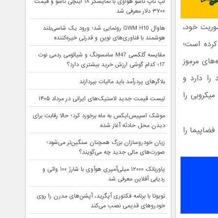
لپ تاپ تاشو هواوی با نمایشگر ۱۸ اینچی تاشو و قیمت
۳۷۰۰ دلار معرفی شد
وریت خود،
هاوال GWM H10 رونمایی شد؛ ورود یک شاسی‌بلند
هوشمند با فناوری‌های نوین و قدرتی خیره‌کننده
کرده است؛
مقایسه گلکسی M47 سامسونگ و شیائومی ردمی نوت
‌های مرموز
17؛ کدام گوشی ارزش خرید بیشتری دارد؟
صوص به خود را دارد و
بلاگرهای پردرآمد باید مالیات بپردازند
ت میکروبی را
لیست قیمت جدید لاستیک‌های ایرانی در مرداد ۱۴۰۵
موشک اسپیس‌ایکس به ماه برخورد کرد؛ حالا رقابت برای
دیدن محل حادثه آغاز شده
فضاپیما را
زیان خودروسازان بزرگ همچنان سنگین‌تر می‌شود؛
صورت‌های مالی جدید چه می‌گویند؟
پاوربانک ۱۲۰۰۰ میلی‌آمپری هوآوی با شارژ ۱۰۰ واتی و
ردیابی آفلاین معرفی شد
تویوتا با برنامه فکتوری آپگرید، آپشن‌های مدرن را روی
خودروهای قدیمی نصب می‌کند