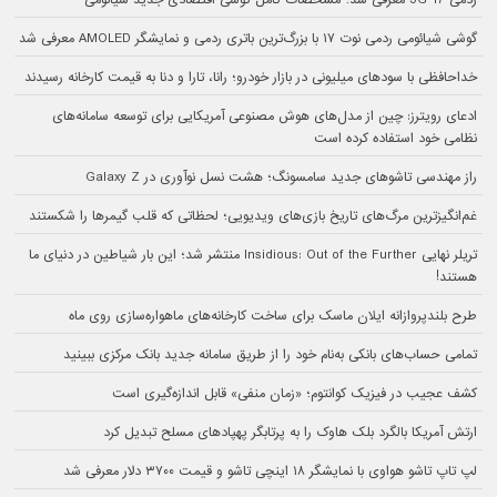
گوشی شیائومی ردمی نوت ۱۷ با بزرگ‌ترین باتری ردمی و نمایشگر AMOLED معرفی شد
خداحافظی با سودهای میلیونی در بازار خودرو؛ رانا، تارا و دنا به قیمت کارخانه رسیدند
ادعای رویترز: چین از مدل‌های هوش مصنوعی آمریکایی برای توسعه سامانه‌های
نظامی خود استفاده کرده است
راز مهندسی تاشوهای جدید سامسونگ؛ هشت نسل نوآوری در Galaxy Z
غم‌انگیزترین مرگ‌های تاریخ بازی‌های ویدیویی؛ لحظاتی که قلب گیمرها را شکستند
تریلر نهایی Insidious: Out of the Further منتشر شد؛ این بار شیاطین در دنیای ما
هستند!
طرح بلندپروازانه ایلان ماسک برای ساخت کارخانه‌های ماهواره‌سازی روی ماه
تمامی حساب‌های بانکی به‌نام خود را از طریق سامانه جدید بانک مرکزی ببینید
کشف عجیب در فیزیک کوانتوم؛ «زمان منفی» قابل اندازه‌گیری است
ارتش آمریکا بالگرد بلک هاوک را به پرتابگر پهپادهای مسلح تبدیل کرد
لپ تاپ تاشو هواوی با نمایشگر ۱۸ اینچی تاشو و قیمت ۳۷۰۰ دلار معرفی شد