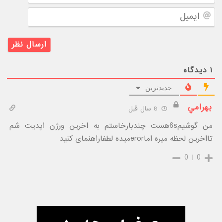
ایمیل
۱
دیدگاه
جدیدترین
بهرامي
8 سال قبل
من گوشیم6sهست چندبارخاستم به اخرین ورژن اپدیت شم
تااخرین لحظه میره اماerorمیده لطفاراهنمای کنید
0
0