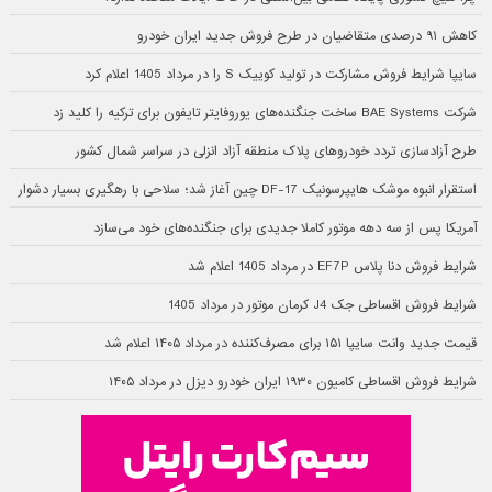
کاهش ۹۱ درصدی متقاضیان در طرح فروش جدید ایران خودرو
سایپا شرایط فروش مشارکت در تولید کوییک S را در مرداد 1405 اعلام کرد
شرکت BAE Systems ساخت جنگنده‌های یوروفایتر تایفون برای ترکیه را کلید زد
طرح آزادسازی تردد خودروهای پلاک منطقه آزاد انزلی در سراسر شمال کشور
استقرار انبوه موشک هایپرسونیک DF-17 چین آغاز شد؛ سلاحی با رهگیری بسیار دشوار
آمریکا پس از سه دهه موتور کاملا جدیدی برای جنگنده‌های خود می‌سازد
شرایط فروش دنا پلاس EF7P در مرداد 1405 اعلام شد
شرایط فروش اقساطی جک J4 کرمان موتور در مرداد 1405
قیمت جدید وانت سایپا ۱۵۱ برای مصرف‌کننده در مرداد ۱۴۰۵ اعلام شد
شرایط فروش اقساطی کامیون ۱۹۳۰ ایران خودرو دیزل در مرداد ۱۴۰۵