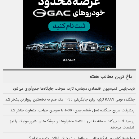
داغ ترین مطالب هفته
نایب‌رئیس کمیسیون اقتصادی مجلس: کارت سوخت جایگاه‌ها جمع‌آوری می‌شود
جنگنده بومی KAAN ترکیه برای جایگزینی F-35 یک قدم به نخستین پرواز نزدیک‌تر شد
پیشرفت سریع جنگنده نسل ششم چین؛ J-36 با سومین طراحی متفاوت ظاهر شد
روسیه ادعا می‌کند سامانه دفاعی S-500 ماهواره‌ها و موشک‌های هایپرسونیک را نیز
شکست می‌دهد
چرا هیچ کشوری پایگاه نظامی بین‌المللی در خاک ایالات متحده ندارد؟