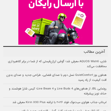
آخرین مطالب
شارپ AQUOS Wish6 معرفی شد؛ گوشی ارزان‌قیمتی که از شما در برابر کلاهبرداری
محافظت می‌کند
هدفون بوز QuietComfort نسل دوم با صدای فضایی، طراحی جدید و صدای بدون
افت کیفیت از راه رسید
رونمایی JBL از هدفون‌های Live Buds 4 و Live Beam 4؛ کیس شارژ هوشمند و
حذف نویز پیشرفته
لپ‌تاپ جذاب هواوی میت‌بوک فولد ۲۰۲۶ با تراشه Kirin X90 Plus معرفی شد
ردمی 17 5G معرفی شد؛ مشخصات کامل گوشی اقتصادی جدید شیائومی