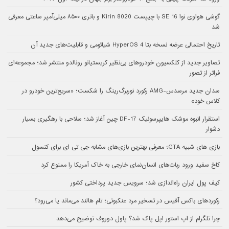
گوشی هواوی نوا 16 SE با چیپست Kirin 8020 و باتری ۸۵۰۰ میلی‌آمپر ساعتی معرفی
شد
تاریخ احتمالی عرضه نسخه بتا HyperOS 4 شیائومی و قابلیت‌های جدید آن
تصاویر جدید از کلکسیون خودروهای بی‌نظیر کریستیانو رونالدو منتشر شد؛ مجموعه‌ای
فراتر از تصور
سدان جدید مرسدس-AMG رکورد نوربرگ‌رینگ را شکست؛ «سریع‌ترین خودرو در
کلاس خود»
استقرار انبوه موشک هایپرسونیک DF-17 چین آغاز شد؛ سلاحی با رهگیری بسیار
دشوار
بازی های شبیه GTA؛ معرفی بهترین بازی‌های مشابه جی تی ای برای کنسول
کاخ سفید ورود ربات‌های انسان‌نمای خارجی به خاک آمریکا را ممنوع کرد
کیف پول ایران راه‌اندازی شد؛ سرویس جدید پرداختی کشور
رکوردهای باکس آفیس در تسخیر مرد عنکبوتی؛ تام هالند می‌ماند یا می‌رود؟
چرا تلگرام از اپ استور اپل پاک شد؟ پاول دوروف توضیح می‌دهد