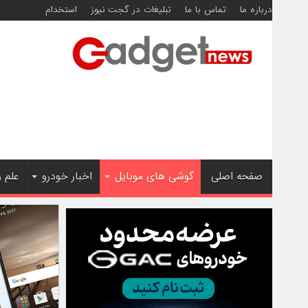
درباره ما
تماس با ما
تبلیغات در گجت نیوز
استخدام
صفحه اصلی
گوشی های موبایل
اخبار خودرو
علم 