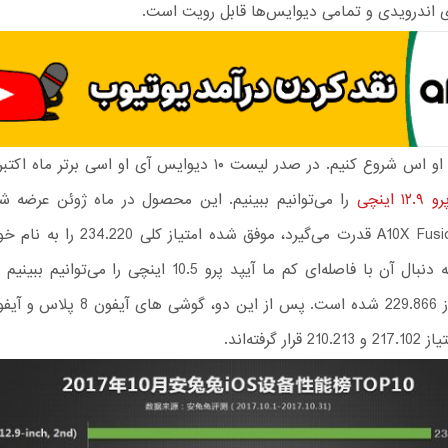
 اندرویدی و تمامی دیوایس‌ها قابل رویت است.
بیاید با آی او اس شروع کنیم. در صدر لیست ۱۰ دیوایس آی او اسی برت
۱ اینچی
را می‌توانیم ببینیم. این محصول در ماه ژوئن عرضه ش
چیپست A10X Fusion قدرت می‌گیرد، موفق شده امت
ثبت کند. به دنبال آن با فاصله‌ای کم ما آیپد پرو 10.5 اینچی را م
ار گرفته‌اند.