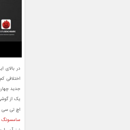
در بالای 
جدید چهارم
یک از گوشی
اچ تی سی یو ۱۱ با امتیاز ۱۷۶.۱۷۱ در رده پنجم است و شیائومی می میکس ۲ پ
سامسونگ گ
نیز آن را ب