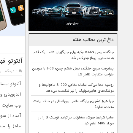
داغ ترین مطالب هفته
جنگنده بومی KAAN ترکیه برای جایگزینی F-35 یک قدم
به نخستین پرواز نزدیک‌تر شد
آنتوتو فهرست ۱۰ گوشی برتر ماه اکتبر را 
پیشرفت سریع جنگنده نسل ششم چین؛ J-36 با سومین
۲ دیدگاه
طراحی متفاوت ظاهر شد
روسیه ادعا می‌کند سامانه دفاعی S-500 ماهواره‌ها و
موشک‌های هایپرسونیک را نیز شکست می‌دهد
اندرویدی و 
چرا هیچ کشوری پایگاه نظامی بین‌المللی در خاک ایالات
وب سایت م
متحده ندارد؟
سایپا شرایط فروش مشارکت در تولید کوییک S را در
مرداد 1405 اعلام کرد
ماه) را من