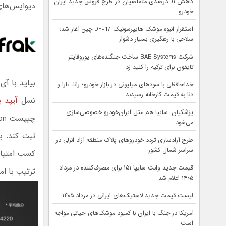
کاهش ۹۱ درصدی متقاضیان در طرح فروش جدید ایران
دیوایس‌های
خودرو
استقرار انبوه موشک هایپرسونیک DF-17 چین آغاز شد؛
سلاحی با رهگیری بسیار دشوار
شرکت BAE Systems ساخت جنگنده‌های یوروفایتر
تایفون برای ترکیه را کلید زد
خداحافظی با سودهای میلیونی در بازار خودرو؛ رانا، تارا و
دنا به قیمت کارخانه رسیدند
نسل
آیپد پرو ۲.۹
پزشکیان: سایپا هم مثل ایران‌خودرو خصوصی‌سازی
می‌شود
طرح آزادسازی تردد خودروهای پلاک منطقه آزاد انزلی در
سراسر شمال کشور
قیمت جدید وانت سایپا ۱۵۱ برای مصرف‌کننده در مرداد
ترتیب با امتیاز 217.102 و 210.213 قر
۱۴۰۵ اعلام شد
لیست قیمت جدید لاستیک‌های ایرانی در مرداد ۱۴۰۵
آمریکا در جنگ با ایران با کمبود موشک‌های حیاتی مواجه
است