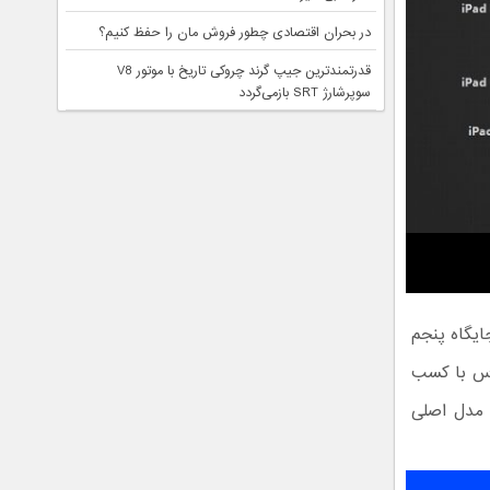
در بحران اقتصادی چطور فروش مان را حفظ کنیم؟
قدرتمندترین جیپ گرند چروکی تاریخ با موتور V8
سوپرشارژ SRT بازمی‌گردد
مدل مربوط به ۲ سال پیش است، با امتیاز ۱۸۹.۸۸۱ در جایگاه پنجم
ن دهد همچنان یک تبلت قدرتمند و عالی است. آیفون ۷ پلاس با کسب
که مدل اصلی