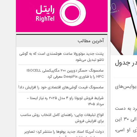
آخرین مطالب
پتنت جدید موتورولا ساعت هوشمندی است که به گوشی
تاشو تبدیل می‌شود
سامسونگ حسگر دوربین ۲۰۰ مگاپیکسلی ISOCELL
HPC را با فناوری DeepPix معرفی کرد
، دیوایس‌های
سامسونگ قیمت گوشی‌های اقتصادی خود را افزایش داد!
شرایط فروش تویوتا راو ۴ مدل ۲۰۲۵ ره نیاز ایستا –
مرداد ۱۴۰۵
رد به دست
انواع تبلیغات چاپی؛ راهنمای کامل انتخاب روش مناسب
آمده از سوی گوشی های هوشمند، لیستی از ۱۰ گوشی برتر ماه اکتبر میلادی (از ۱ الی ۳۰ این
برای افزایش فروش
ی او اسی،
دولت آمریکا اسناد جدید یوفوها را منتشر کرد؛ تصاویر