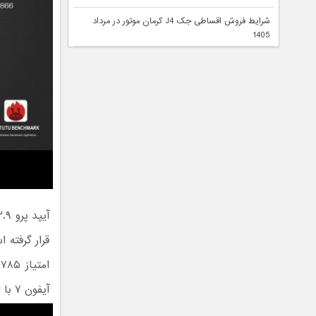
شرایط فروش اقساطی جک J4 کرمان موتور در مرداد
1405
آیفون ۷ با امتیاز ۱۳۲.۷۵۷ در رده هشتم است.