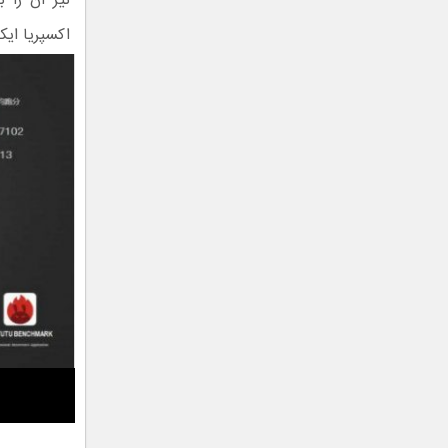
اکسپریا ایکس زد پ