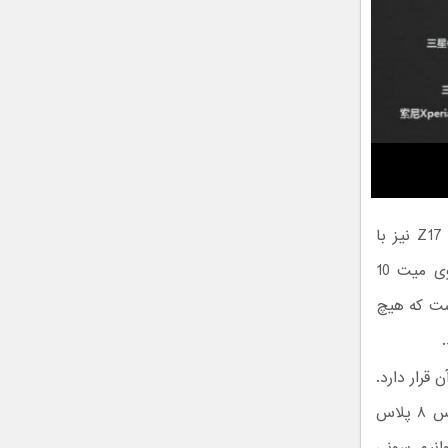
با امتیاز 181.288 قرار دارد. نوبیا Z17S و نوبیا Z17 نیز با
اختلافی کم همراه با امتیازهای 179.454 و 177.304 پس از آن قرار دارند و هواوی میت 10
است که هیچ
قدرتمند هفتم است و شیائومی می میکس و گلکسی اس ۸ پلاس
وانیم سونی