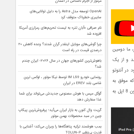
مرموز از اجرام ناشناس در آسمان
OpenAI توسعه مدل Astra را به دلیل توانایی‌های
سایبری خطرناک متوقف کرد
نام صرافی «آبان‌ تتر» به لیست تحریم‌های رمزارزی آمریکا
افزوده شد
چرا گوشی‌های موبایل اینقدر گران شدند؟ وعده کاهش ۲۰
ر ماه اکتبر، ما دومین
درصدی قیمت در راه است
د و از یک
باهوش‌ترین کشورهای جهان در سال ۲۰۲۶؛ ایران چندم
شد؟
یاز کلی 234.220 را به نام خود در آنتوتو
رونمایی خودرو IM LS9 توسط نیکا موتور ، لوکس ترین
ی‌توانیم ببینیم که موفق به
شاسی بلند EREV در ایران
کسب امتیاز 229.866 شده است. پس از این دو، گوشی های آیفون 8 پلاس و آیفون 8 اپل به
گوگل مپس با هوش مصنوعی جدیدش می‌تواند برای شما
غذا سفارش دهد
گریت وال کنون به بازار ایران می‌آید؛ پرفروش‌ترین پیکاپ
چین در سبد محصولات بهمن موتور
بمب هوشمند ترکیه پناهگاه‌ها را ویران می‌کند؛ آشنایی با
قدرت بی‌نظیر TOLUN-P