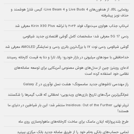
رونمایی JBL از هدفون‌های Live Buds 4 و Live Beam 4؛ کیس شارژ هوشمند و
حذف نویز پیشرفته
لپ‌تاپ جذاب هواوی میت‌بوک فولد ۲۰۲۶ با تراشه Kirin X90 Plus معرفی شد
ردمی 17 5G معرفی شد؛ مشخصات کامل گوشی اقتصادی جدید شیائومی
گوشی شیائومی ردمی نوت ۱۷ با بزرگ‌ترین باتری ردمی و نمایشگر AMOLED معرفی شد
خداحافظی با سودهای میلیونی در بازار خودرو؛ رانا، تارا و دنا به قیمت کارخانه رسیدند
ادعای رویترز: چین از مدل‌های هوش مصنوعی آمریکایی برای توسعه سامانه‌های
نظامی خود استفاده کرده است
راز مهندسی تاشوهای جدید سامسونگ؛ هشت نسل نوآوری در Galaxy Z
غم‌انگیزترین مرگ‌های تاریخ بازی‌های ویدیویی؛ لحظاتی که قلب گیمرها را شکستند
تریلر نهایی Insidious: Out of the Further منتشر شد؛ این بار شیاطین در دنیای ما
هستند!
طرح بلندپروازانه ایلان ماسک برای ساخت کارخانه‌های ماهواره‌سازی روی ماه
تمامی حساب‌های بانکی به‌نام خود را از طریق سامانه جدید بانک مرکزی ببینید