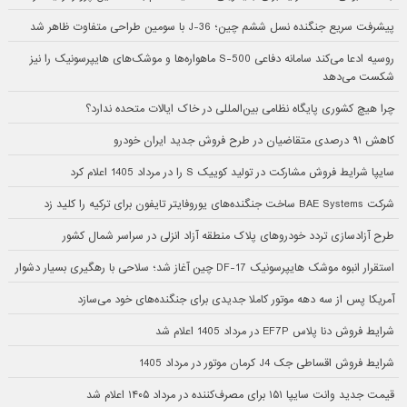
پیشرفت سریع جنگنده نسل ششم چین؛ J-36 با سومین طراحی متفاوت ظاهر شد
روسیه ادعا می‌کند سامانه دفاعی S-500 ماهواره‌ها و موشک‌های هایپرسونیک را نیز
شکست می‌دهد
چرا هیچ کشوری پایگاه نظامی بین‌المللی در خاک ایالات متحده ندارد؟
کاهش ۹۱ درصدی متقاضیان در طرح فروش جدید ایران خودرو
سایپا شرایط فروش مشارکت در تولید کوییک S را در مرداد 1405 اعلام کرد
شرکت BAE Systems ساخت جنگنده‌های یوروفایتر تایفون برای ترکیه را کلید زد
طرح آزادسازی تردد خودروهای پلاک منطقه آزاد انزلی در سراسر شمال کشور
استقرار انبوه موشک هایپرسونیک DF-17 چین آغاز شد؛ سلاحی با رهگیری بسیار دشوار
آمریکا پس از سه دهه موتور کاملا جدیدی برای جنگنده‌های خود می‌سازد
شرایط فروش دنا پلاس EF7P در مرداد 1405 اعلام شد
شرایط فروش اقساطی جک J4 کرمان موتور در مرداد 1405
قیمت جدید وانت سایپا ۱۵۱ برای مصرف‌کننده در مرداد ۱۴۰۵ اعلام شد