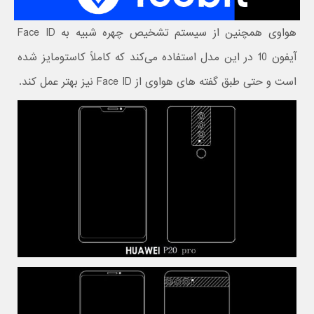
هواوی همچنین از سیستم تشخیص چهره شبیه به Face ID
آیفون 10 در این مدل استفاده می‌کند که کاملاً کاستومایز شده
است و حتی طبق گفته های هواوی از Face ID نیز بهتر عمل کند.