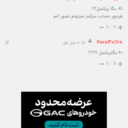
40 مگا پیکسل؟؟
هرجور حساب میکنم نمیتونم تصور کنم
0
0
RezaIPcOre
8 سال قبل
۴۰ مگاپیکسل ؟???
0
0