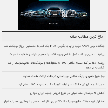
داغ ترین مطالب هفته
جنگنده بومی KAAN ترکیه برای جایگزینی F-35 یک قدم به نخستین پرواز نزدیک‌تر شد
پیشرفت سریع جنگنده نسل ششم چین؛ J-36 با سومین طراحی متفاوت ظاهر شد
روسیه ادعا می‌کند سامانه دفاعی S-500 ماهواره‌ها و موشک‌های هایپرسونیک را نیز
شکست می‌دهد
چرا هیچ کشوری پایگاه نظامی بین‌المللی در خاک ایالات متحده ندارد؟
سایپا شرایط فروش مشارکت در تولید کوییک S را در مرداد 1405 اعلام کرد
کاهش ۹۱ درصدی متقاضیان در طرح فروش جدید ایران خودرو
استقرار انبوه موشک هایپرسونیک DF-17 چین آغاز شد؛ سلاحی با رهگیری بسیار دشوار