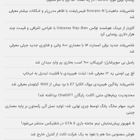
پیکاپ برقی فورد Fathom در راه است؛ اما چرا با نام فانتوم؟
شاسی‌بلند ماهیندرا Scorpio-N فیس‌لیفت با ظاهر مدرن‌تر و امکانات بیشتر معرفی
شد
کاویار از عینک هوشمند لوکس Odyssey Ray-Ban با طراحی اشرافی و قیمت چند
هزار دلاری رونمایی کرد
شاسی‌بلند جدید برقی اسمارت #۱ با معماری ۸۰۰ ولتی و فناوری جدید جیلی معرفی
شد
رامبل بی سوپرشارژر؛ ابرپیکاپ ۹۰۰ اسب بخاری رم وارد میدان شد
اچ پی اومنی پد ۱۲ معرفی شد؛ تبلت هیبریدی با قابلیت تبدیل به لپ‌تاپ
شاسی‌بلند پلاگین هیبریدی بیوک الکترا E7 با برد بیش از 1600 کیلومتر معرفی شد
محدودیت پیام‌های متنی اکانت رایگان ChatGPT برداشته شد!
خرید سهام سانگ‌ یانگ توسط چری نهایی شد؛ تولید نسل آتی رکستون بر پایه معماری
چینی
۵ شهریور پیش‌نمایش نیم ساعته بازی GTA 6 در نتفلیکس منتشر می‌شود!
هوش مصنوعی متا هم با نفوذ به یک شرکت ثالث از کنترل خارج شد