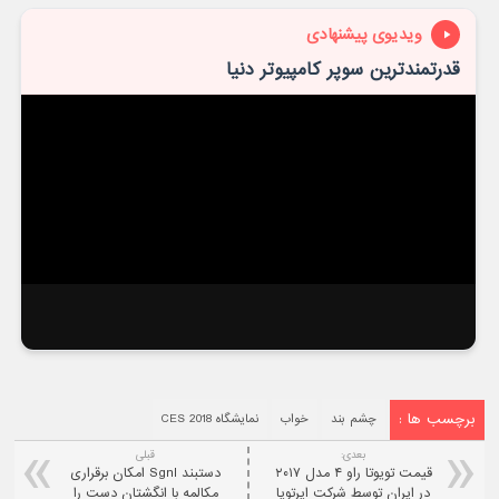
ویدیوی پیشنهادی
قدرتمندترین سوپر کامپیوتر دنیا
برچسب ها :
چشم بند
خواب
نمایشگاه CES 2018
بعدی:
قبلی
قیمت تویوتا راو ۴ مدل ۲۰۱۷
دستبند Sgnl امکان برقراری
در ایران توسط شرکت ایرتویا
مکالمه با انگشتان دست را