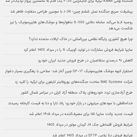
جنگنده بومی KAAN ترکیه برای جایگزینی F-35 یک قدم به نخستین پرواز نزدیک‌تر شد
پیشرفت سریع جنگنده نسل ششم چین؛ J-36 با سومین طراحی متفاوت ظاهر شد
روسیه ادعا می‌کند سامانه دفاعی S-500 ماهواره‌ها و موشک‌های هایپرسونیک را نیز
شکست می‌دهد
چرا هیچ کشوری پایگاه نظامی بین‌المللی در خاک ایالات متحده ندارد؟
سایپا شرایط فروش مشارکت در تولید کوییک S را در مرداد 1405 اعلام کرد
کاهش ۹۱ درصدی متقاضیان در طرح فروش جدید ایران خودرو
استقرار انبوه موشک هایپرسونیک DF-17 چین آغاز شد؛ سلاحی با رهگیری بسیار دشوار
شرکت BAE Systems ساخت جنگنده‌های یوروفایتر تایفون برای ترکیه را کلید زد
طرح آزادسازی تردد خودروهای پلاک منطقه آزاد انزلی در سراسر شمال کشور
خداحافظی با سودهای میلیونی در بازار خودرو؛ رانا، تارا و دنا به قیمت کارخانه رسیدند
قیمت جدید وانت سایپا ۱۵۱ برای مصرف‌کننده در مرداد ۱۴۰۵ اعلام شد
شرایط فروش اقساطی جک J4 کرمان موتور در مرداد 1405
شرایط فروش دنا پلاس EF7P در مرداد 1405 اعلام شد