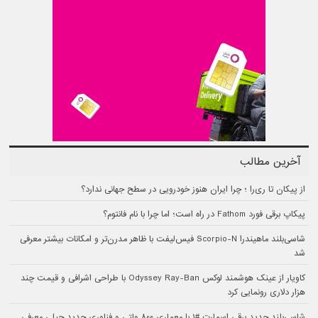
آخرین مطالب
از پیکان تا ری‌را ؛ چرا ایران هنوز خودرویی در سطح جهانی ندارد؟
پیکاپ برقی فورد Fathom در راه است؛ اما چرا با نام فانتوم؟
شاسی‌بلند ماهیندرا Scorpio-N فیس‌لیفت با ظاهر مدرن‌تر و امکانات بیشتر معرفی
شد
کاویار از عینک هوشمند لوکس Odyssey Ray-Ban با طراحی اشرافی و قیمت چند
هزار دلاری رونمایی کرد
شاسی‌بلند جدید برقی اسمارت #۱ با معماری ۸۰۰ ولتی و فناوری جدید جیلی معرفی