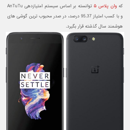
که
وان پلاس ۵
توانسته بر اساس سیستم امتیازدهی AnTuTu
و با کسب امتیاز 95.37 درصد، در صدر محبوب ترین گوشی های
هوشمند سال گذشته قرار بگیرد.