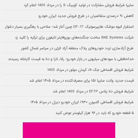
سایپا شرایط فروش مشارکت در تولید کوییک S را در مرداد 1405 اعلام کرد
کاهش ۹۱ درصدی متقاضیان در طرح فروش جدید ایران خودرو
استقرار انبوه موشک هایپرسونیک DF-17 چین آغاز شد؛ سلاحی با رهگیری بسیار دشوار
شرکت BAE Systems ساخت جنگنده‌های یوروفایتر تایفون برای ترکیه را کلید زد
طرح آزادسازی تردد خودروهای پلاک منطقه آزاد انزلی در سراسر شمال کشور
خداحافظی با سودهای میلیونی در بازار خودرو؛ رانا، تارا و دنا به قیمت کارخانه رسیدند
شرایط فروش اقساطی جک J4 کرمان موتور در مرداد 1405
قیمت جدید وانت سایپا ۱۵۱ برای مصرف‌کننده در مرداد ۱۴۰۵ اعلام شد
شرایط فروش دنا پلاس EF7P در مرداد 1405 اعلام شد
شرایط فروش اقساطی کامیون ۱۹۳۰ ایران خودرو دیزل در مرداد ۱۴۰۵
۵ قطعه خودرو که باید در ۹۶ هزار کیلومتر عوض کنید