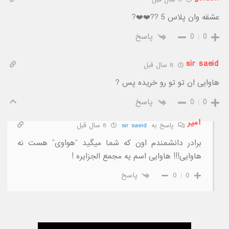
عشقه وان پلاس 5 ??❤️❤️?
0
0
پاسخ
sir saeid
8 سال قبل
هاوایی ان تو تو رو خریده پس ?
0
0
پاسخ
امیر
پاسخ به
sir saeid
8 سال قبل
برادر دانشمندم اون که شما میگید “هواوی” هست نه
هاوایی!!! هاوایی اسم یه مجمع الجزایره !
0
0
پاسخ