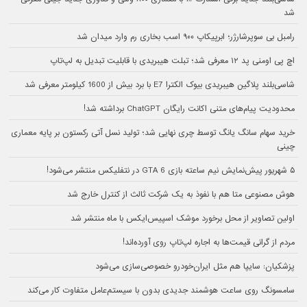
شد
رامبل بی سوپرشارژر؛ ابرپیکاپ ۹۰۰ اسب بخاری رم وارد میدان شد
اچ پی اومنی پد ۱۲ معرفی شد؛ تبلت هیبریدی با قابلیت تبدیل به لپ‌تاپ
شاسی‌بلند پلاگین هیبریدی بیوک الکترا E7 با برد بیش از 1600 کیلومتر معرفی شد
محدودیت پیام‌های متنی اکانت رایگان ChatGPT برداشته شد!
خرید سهام سانگ‌ یانگ توسط چری نهایی شد؛ تولید نسل آتی رکستون بر پایه معماری
چینی
۵ شهریور پیش‌نمایش نیم ساعته بازی GTA 6 در نتفلیکس منتشر می‌شود!
هوش مصنوعی متا هم با نفوذ به یک شرکت ثالث از کنترل خارج شد
اولین تصاویر از محل برخورد موشک اسپیس‌ایکس با ماه منتشر شد
مردم از گرانی قیمت‌ها به اجاره لپ‌تاپ روی آورده‌اند!
پزشکیان: سایپا هم مثل ایران‌خودرو خصوصی‌سازی می‌شود
سامسونگ روی ساعت هوشمند جدیدی بدون با سیستم‌عامل متفاوت کار می‌کند