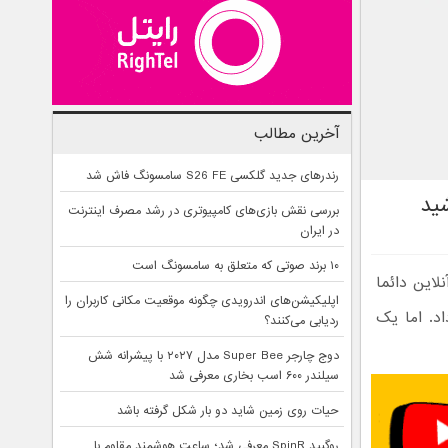
آخرین مطالب
رندرهای جدید گلکسی S26 FE سامسونگ فاش شد
شید
بررسی نقش بازی‌های کامپیوتری در رشد مصرف اینترنت
در ایران
۱۰ برند صوتی که متعلق به سامسونگ است
لاین دائما
اپلیکیشن‌های اندرویدی چگونه موقعیت مکانی کاربران را
اد. اما یک
ردیابی می‌کنند؟
دوج چارجر Super Bee مدل ۲۰۲۷ با پیشرانه شش
سیلندر ۶۰۰ اسب بخاری معرفی شد
حیات روی زمین شاید دو بار شکل گرفته باشد
روگبید SpinR معرفی شد؛ ساعت هوشمند مقاوم با