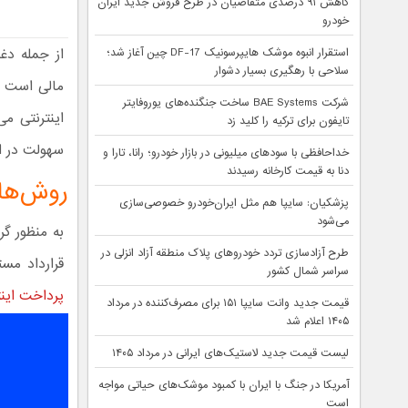
کاهش ۹۱ درصدی متقاضیان در طرح فروش جدید ایران
خودرو
از جمله دغد
استقرار انبوه موشک هایپرسونیک DF-17 چین آغاز شد؛
سلاحی با رهگیری بسیار دشوار
مالی است ک
شرکت BAE Systems ساخت جنگنده‌های یوروفایتر
اینترنتی م
تایفون برای ترکیه را کلید زد
سهولت در اس
خداحافظی با سودهای میلیونی در بازار خودرو؛ رانا، تارا و
دنا به قیمت کارخانه رسیدند
روش‌های
پزشکیان: سایپا هم مثل ایران‌خودرو خصوصی‌سازی
می‌شود
به منظور گ
طرح آزادسازی تردد خودروهای پلاک منطقه آزاد انزلی در
قرارداد مس
سراسر شمال کشور
پرداخت اینت
قیمت جدید وانت سایپا ۱۵۱ برای مصرف‌کننده در مرداد
۱۴۰۵ اعلام شد
لیست قیمت جدید لاستیک‌های ایرانی در مرداد ۱۴۰۵
آمریکا در جنگ با ایران با کمبود موشک‌های حیاتی مواجه
است