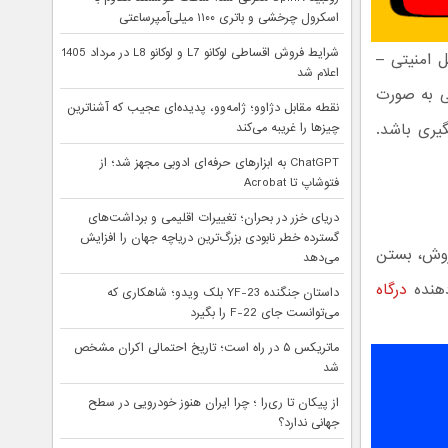
اسکرول چرخشی و باتری ۱۱۰۰ میلی‌آمپرساعتی
شرایط فروش اقساطی لوکانو L7 و لوکانو L8 در مرداد 1405
ل امنیتی –
اعلام شد
ی به صورت
نقطه مقابل دژاوو؛ ژامه‌وو، پدیده‌ای عجیب که آشناترین
گیری باشد.
چیزها را غریبه می‌کند
ChatGPT به ابزارهای حرفه‌ای ادوبی مجهز شد؛ از
فتوشاپ تا Acrobat
دریای خزر در بحران؛ تغییرات اقلیمی و برداشت‌های
گسترده خطر نابودی بزرگ‌ترین دریاچه جهان را افزایش
 روش، بستن
می‌دهد
دهنده
درگاه
داستان جنگنده YF-23 بلک ویدو؛ شاهکاری که
می‌توانست جای F-22 را بگیرد
ماتریکس ۵ در راه است؛ تاریخ احتمالی اکران مشخص
شد
از پیکان تا ری‌را ؛ چرا ایران هنوز خودرویی در سطح
جهانی ندارد؟