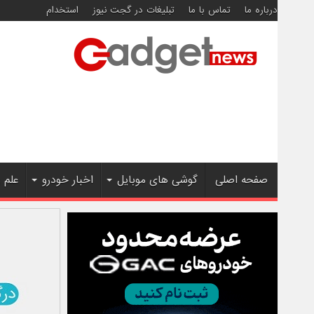
درباره ما
تماس با ما
تبلیغات در گجت نیوز
استخدام
صفحه اصلی
گوشی های موبایل
اخبار خودرو
علم 