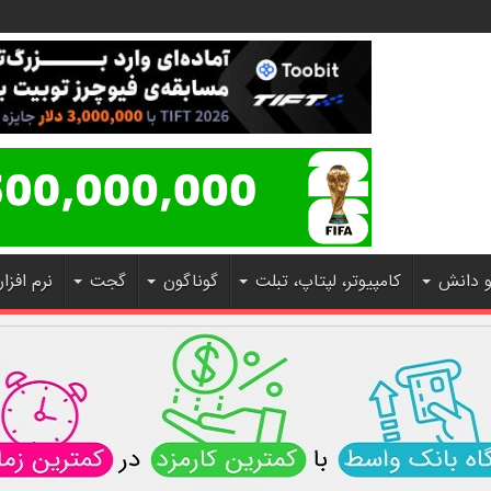
و دانش
کامپیوتر، لپتاپ، تبلت
گوناگون
گجت
نرم افزار