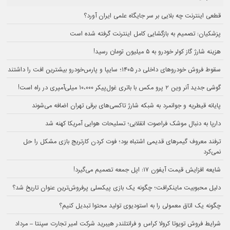
قطعی اینترنت چه بلایی بر سر جایگاه علمی ایران آورد؟
پزشکیان: تصمیم به بازگشایی کامل اینترنت گرفته شده است
هزینه شارژ گاز کولر خودرو به ۵ میلیون تومان رسید!
سقوط فروش خودروهای داخلی در ۱۴۰۵؛ سایپا و پارس‌خودرو بیشترین افت را داشتند
گوشی جدید آنر وین ۲ پرو مکس با باتری غول‌پیکر ۱۰،۰۰۰ میلی‌آمپری در راه است!
پایانه قیطریه و جوانمرد به شبکه شارژ تاکسی‌های برقی تهران اضافه می‌شوند
دارپا به دنبال موشک فراصوت انقلابی؛ تسلیحات هوایی آمریکا کهنه شد
ترفند معروف گیمرهای قدیمی اشتباه بود؛ فوت کردن کارتریج بازی مشکل را حل
نمی‌کرد
شایعه افزایش قیمت آیفون ۱۷: اپل جمعه تصمیم می‌گیرد!
دلیل محبوبیت ماینکرافت؛ چگونه یک بازی پیکسلی پرفروش‌ترین عنوان تاریخ شد؟
چگونه یک اتاق معمولی را به استودیوی تولید محتوا تبدیل کنیم؟
شرایط فروش تویوتا کرولا کراس و فرانتلندر هیبرید شرکت امیر تجارت سپنتا – مرداد