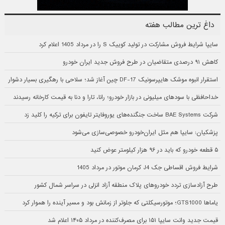
داغ ترین مطالب هفته
سایپا شرایط فروش مشارکت در تولید کوییک S را در مرداد 1405 اعلام کرد
کاهش ۹۱ درصدی متقاضیان در طرح فروش جدید ایران خودرو
استقرار انبوه موشک هایپرسونیک DF-17 چین آغاز شد؛ سلاحی با رهگیری بسیار دشوار
خداحافظی با سودهای میلیونی در بازار خودرو؛ رانا، تارا و دنا به قیمت کارخانه رسیدند
شرکت BAE Systems ساخت جنگنده‌های یوروفایتر تایفون برای ترکیه را کلید زد
پزشکیان: سایپا هم مثل ایران‌خودرو خصوصی‌سازی می‌شود
۵ قطعه خودرو که باید در ۹۶ هزار کیلومتر عوض کنید
شرایط فروش اقساطی جک J4 کرمان موتور در مرداد 1405
طرح آزادسازی تردد خودروهای پلاک منطقه آزاد انزلی در سراسر شمال کشور
یاماها GTS1000؛ موتورسیکلتی که جلوتر از زمانش بود و مسیر آینده را هموار کرد
قیمت جدید وانت سایپا ۱۵۱ برای مصرف‌کننده در مرداد ۱۴۰۵ اعلام شد