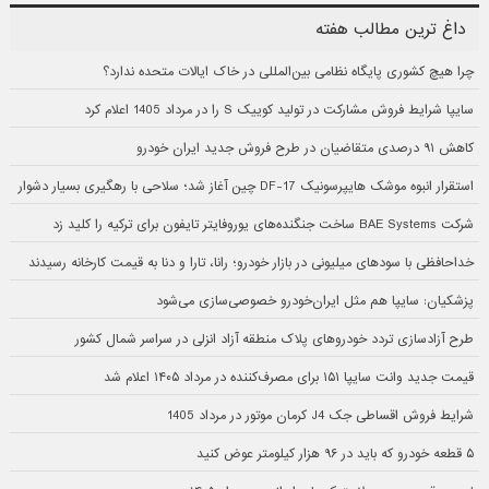
داغ ترین مطالب هفته
چرا هیچ کشوری پایگاه نظامی بین‌المللی در خاک ایالات متحده ندارد؟
سایپا شرایط فروش مشارکت در تولید کوییک S را در مرداد 1405 اعلام کرد
کاهش ۹۱ درصدی متقاضیان در طرح فروش جدید ایران خودرو
استقرار انبوه موشک هایپرسونیک DF-17 چین آغاز شد؛ سلاحی با رهگیری بسیار دشوار
شرکت BAE Systems ساخت جنگنده‌های یوروفایتر تایفون برای ترکیه را کلید زد
خداحافظی با سودهای میلیونی در بازار خودرو؛ رانا، تارا و دنا به قیمت کارخانه رسیدند
پزشکیان: سایپا هم مثل ایران‌خودرو خصوصی‌سازی می‌شود
طرح آزادسازی تردد خودروهای پلاک منطقه آزاد انزلی در سراسر شمال کشور
قیمت جدید وانت سایپا ۱۵۱ برای مصرف‌کننده در مرداد ۱۴۰۵ اعلام شد
شرایط فروش اقساطی جک J4 کرمان موتور در مرداد 1405
۵ قطعه خودرو که باید در ۹۶ هزار کیلومتر عوض کنید