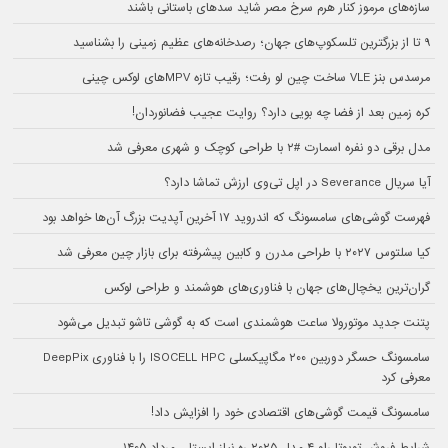
سازه‌های مرموز کنار هرم سرخ مصر شاید سدهای باستانی باشند
۹ تا از بزرگترین تلسکوپ‌های جهان؛ رصدخانه‌های عظیم زمینی را بشناسید
مرسدس بنز VLE ساخت چین لو رفت؛ رقیب تازه MPVهای لوکس چینی
کره زمین بعد از فضا چه بویی دارد؟ روایت عجیب فضانوردان!
مدل برقی دو نفره اسمارت #۲ با طراحی کوچک و شهری معرفی شد
آیا سریال Severance در اپل تی‌وی ارزش تماشا دارد؟
فهرست گوشی‌های سامسونگ که اندروید ۱۷ آخرین آپدیت بزرگ آن‌ها خواهد بود
کیا سلتوس ۲۰۲۷ با طراحی مدرن و کابین پیشرفته برای بازار چین معرفی شد
گران‌ترین یخچال‌های جهان با فناوری‌های هوشمند و طراحی لوکس
پتنت جدید موتورولا ساعت هوشمندی است که به گوشی تاشو تبدیل می‌شود
سامسونگ حسگر دوربین ۲۰۰ مگاپیکسلی ISOCELL HPC را با فناوری DeepPix
معرفی کرد
سامسونگ قیمت گوشی‌های اقتصادی خود را افزایش داد!