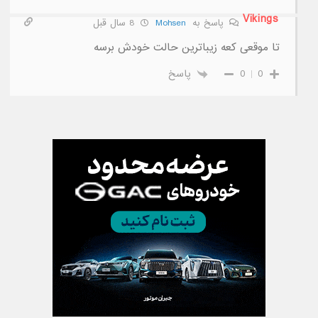
Vikings
پاسخ به
Mohsen
8 سال قبل
تا موقعی کعه زیباترین حالت خودش برسه
0
0
پاسخ