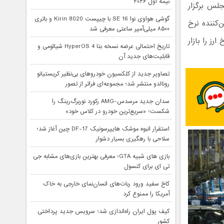
نیمه اول ۲۰۲۶
لس برگزار
گوشی هواوی نوا 16 SE با چیپست Kirin 8020 و باتری
‌کننده نرخ
۸۵۰۰ میلی‌آمپر ساعتی معرفی شد
رز را بازار
تاریخ احتمالی عرضه نسخه بتا HyperOS 4 شیائومی و
قابلیت‌های جدید آن
تصاویر جدید از کلکسیون خودروهای بی‌نظیر کریستیانو
رونالدو منتشر شد؛ مجموعه‌ای فراتر از تصور
سدان جدید مرسدس-AMG رکورد نوربرگ‌رینگ را
شکست؛ «سریع‌ترین خودرو در کلاس خود»
استقرار انبوه موشک هایپرسونیک DF-17 چین آغاز شد؛
سلاحی با رهگیری بسیار دشوار
بازی های شبیه GTA؛ معرفی بهترین بازی‌های مشابه جی
تی ای برای کنسول
کاخ سفید ورود ربات‌های انسان‌نمای خارجی به خاک
آمریکا را ممنوع کرد
کیف پول ایران راه‌اندازی شد؛ سرویس جدید پرداختی
کشور