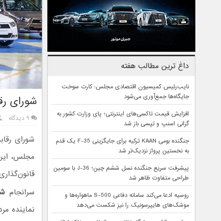
داغ ترین مطالب هفته
نایب‌رئیس کمیسیون اقتصادی مجلس: کارت سوخت
جایگاه‌ها جمع‌آوری می‌شود
شورای رق
افزایش قیمت تاکسی‌های اینترنتی؛ پای وزارت کشور به
۹ دیدگاه
گرانی اسنپ و تپسی باز شد
شورای رقاب
جنگنده بومی KAAN ترکیه برای جایگزینی F-35 یک قدم
به نخستین پرواز نزدیک‌تر شد
مجلس، این 
پیشرفت سریع جنگنده نسل ششم چین؛ J-36 با سومین
قانون‌گذاری
طراحی متفاوت ظاهر شد
سرانجام
شو
روسیه ادعا می‌کند سامانه دفاعی S-500 ماهواره‌ها و
موشک‌های هایپرسونیک را نیز شکست می‌دهد
نماینده مر