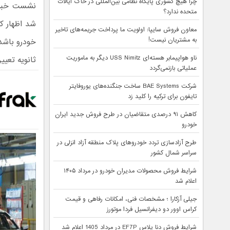
چرا هیچ کشوری پایگاه نظامی بین‌المللی در خاک ایالات
نشست خبری
متحده ندارد؟
شد اظهار ک
معاون فروش سایپا: اولویت ما پرداخت جریمه‌های تاخیر
به مشتریان نیست!
خودرو باشد. 
ناو هواپیمابر هسته‌ای USS Nimitz دیگر به ماموریت
ثانویه تعیی
عملیاتی بازنمی‌گردد
شرکت BAE Systems ساخت جنگنده‌های یوروفایتر
تایفون برای ترکیه را کلید زد
کاهش ۹۱ درصدی متقاضیان در طرح فروش جدید ایران
خودرو
طرح آزادسازی تردد خودروهای پلاک منطقه آزاد انزلی در
سراسر شمال کشور
شرایط فروش محصولات مدیران خودرو در مرداد ۱۴۰۵
اعلام شد
جیلی آزکارا ؛ مشخصات فنی، امکانات رفاهی و قیمت
کراس اوور دو دیفرانسیل فردا موتورز
شرایط فروش دنا پلاس EF7P در مرداد 1405 اعلام شد