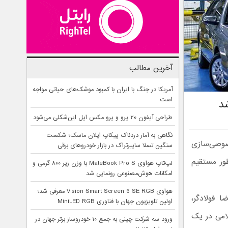
آخرین مطالب
آمریکا در جنگ با ایران با کمبود موشک‌های حیاتی مواجه
است
د
طراحی آیفون ۲۰ پرو و پرو مکس اپل این‌شکلی می‌شود
نگاهی به آمار دردناک پیکاپ ایلان ماسک؛ شکست
صوصی‌سازی
سنگین تسلا سایبرتراک در بازار خودروهای برقی
ور مستقیم
لپ‌تاپ هواوی MateBook Pro S با وزن زیر ۸۰۰ گرمی و
امکانات هوش‌مصنوعی رونمایی شد
هواوی Vision Smart Screen 6 SE RGB معرفی شد؛
 فولادگر،
اولین تلویزیون جهان با فناوری MiniLED RGB
امی در یک
ورود سه شرکت چینی به جمع ۱۰ خودروساز برتر جهان در