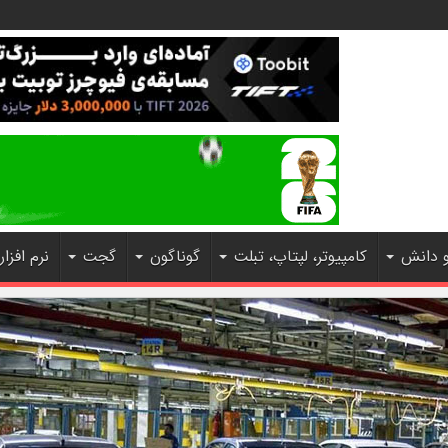
و دانش
کامپیوتر، لپتاپ، تبلت
گوناگون
گجت
نرم افزار