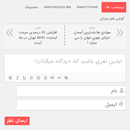
برچسب ها :
SMARTPHONE
SNAPDRAGON 800
سامسونگ
گوشی های موبایل
بعدی:
قبلی
سوئدي ها بلندترين آسمان
افزايش 30 درصدي سرعت
خراش چوبي جهان را مي
اينترنت ADSL تهران در ماه
سازند !
آينده
نام
ایمیل