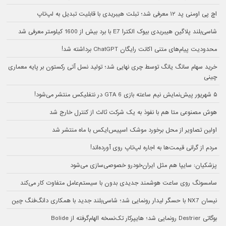
اچ پی اومنی پد ۱۲ معرفی شد؛ تبلت هیبریدی با قابلیت تبدیل به لپ‌تاپ
شاسی‌بلند پلاگین هیبریدی بیوک الکترا E7 با برد بیش از 1600 کیلومتر معرفی شد
محدودیت پیام‌های متنی اکانت رایگان ChatGPT برداشته شد!
خرید سهام سانگ‌ یانگ توسط چری نهایی شد؛ تولید نسل آتی رکستون بر پایه معماری
چینی
۵ شهریور پیش‌نمایش نیم ساعته بازی GTA 6 در نتفلیکس منتشر می‌شود!
هوش مصنوعی متا هم با نفوذ به یک شرکت ثالث از کنترل خارج شد
اولین تصاویر از محل برخورد موشک اسپیس‌ایکس با ماه منتشر شد
مردم از گرانی قیمت‌ها به اجاره لپ‌تاپ روی آورده‌اند!
پزشکیان: سایپا هم مثل ایران‌خودرو خصوصی‌سازی می‌شود
سامسونگ روی ساعت هوشمند جدیدی بدون با سیستم‌عامل متفاوت کار می‌کند
نیسان NX7 با حسگر لیدار رونمایی شد؛ شاسی‌بلند جدید با همکاری دانگ‌فنگ چین
بوگاتی Destrier رونمایی شد؛ هایپرکار تک‌نسخه الهام‌گرفته از Bolide