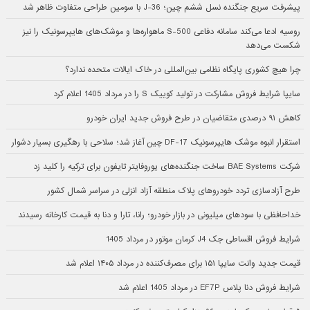
پیشرفت سریع جنگنده نسل ششم چین؛ J-36 با سومین طراحی متفاوت ظاهر شد
روسیه ادعا می‌کند سامانه دفاعی S-500 ماهواره‌ها و موشک‌های هایپرسونیک را نیز
شکست می‌دهد
چرا هیچ کشوری پایگاه نظامی بین‌المللی در خاک ایالات متحده ندارد؟
سایپا شرایط فروش مشارکت در تولید کوییک S را در مرداد 1405 اعلام کرد
کاهش ۹۱ درصدی متقاضیان در طرح فروش جدید ایران خودرو
استقرار انبوه موشک هایپرسونیک DF-17 چین آغاز شد؛ سلاحی با رهگیری بسیار دشوار
شرکت BAE Systems ساخت جنگنده‌های یوروفایتر تایفون برای ترکیه را کلید زد
طرح آزادسازی تردد خودروهای پلاک منطقه آزاد انزلی در سراسر شمال کشور
خداحافظی با سودهای میلیونی در بازار خودرو؛ رانا، تارا و دنا به قیمت کارخانه رسیدند
شرایط فروش اقساطی جک J4 کرمان موتور در مرداد 1405
قیمت جدید وانت سایپا ۱۵۱ برای مصرف‌کننده در مرداد ۱۴۰۵ اعلام شد
شرایط فروش دنا پلاس EF7P در مرداد 1405 اعلام شد