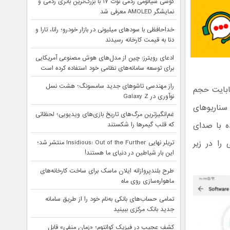
گوشی شیائومی ردمی نوت ۱۷ با بزرگ‌ترین باتری ردمی و
نمایشگر AMOLED معرفی شد
خداحافظی با سودهای میلیونی در بازار خودرو؛ رانا، تارا و
دنا به قیمت کارخانه رسیدند
ادعای رویترز: چین از مدل‌های هوش مصنوعی آمریکایی
برای توسعه سامانه‌های نظامی خود استفاده کرده است
راز مهندسی تاشوهای جدید سامسونگ؛ هشت نسل
ماره نسخه‌ی 9.1.0.124 (C431E4R2P2) منتشر شده و 404 مگابایت حجم
نوآوری در Galaxy Z
وشی را در سناریوهای
غم‌انگیزترین مرگ‌های تاریخ بازی‌های ویدیویی؛ لحظاتی
 با صدای
که قلب گیمرها را شکستند
 را در زیر
تریلر نهایی Insidious: Out of the Further منتشر شد؛
این بار شیاطین در دنیای ما هستند!
طرح بلندپروازانه ایلان ماسک برای ساخت کارخانه‌های
ماهواره‌سازی روی ماه
تمامی حساب‌های بانکی به‌نام خود را از طریق سامانه
جدید بانک مرکزی ببینید
کشف عجیب در فیزیک کوانتوم؛ «زمان منفی» قابل