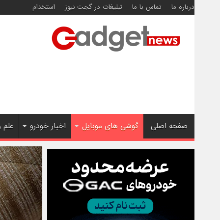
درباره ما
تماس با ما
تبلیغات در گجت نیوز
استخدام
صفحه اصلی
گوشی های موبایل
اخبار خودرو
علم 