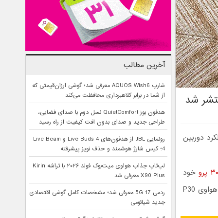
آخرین مطالب
شارپ AQUOS Wish6 معرفی شد؛ گوشی ارزان‌قیمتی که
از شما در برابر کلاهبرداری محافظت می‌کند
هدفون بوز QuietComfort نسل دوم با صدای فضایی،
طراحی جدید و صدای بدون افت کیفیت از راه رسید
وزرسانی عملکرد دوربین
رونمایی JBL از هدفون‌های Live Buds 4 و Live Beam
4؛ کیس شارژ هوشمند و حذف نویز پیشرفته
لپ‌تاپ جذاب هواوی میت‌بوک فولد ۲۰۲۶ با تراشه Kirin
خود
X90 Plus معرفی شد
پرده برداشت. و در حالی که هنوز این دیوایس به فروش نرسیده، اولین به‌روزرسانی هواوی P30
ردمی 17 5G معرفی شد؛ مشخصات کامل گوشی اقتصادی
جدید شیائومی