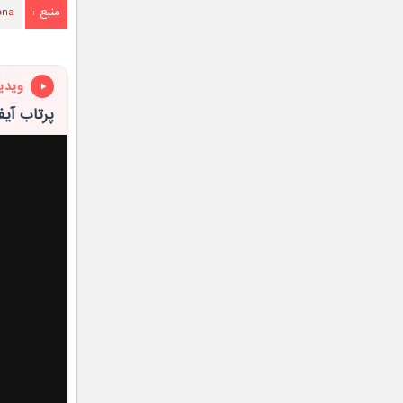
منبع :
ena
ویدی
پرتاب آیفون 12 از ارتفاع ۳۰ متری دا