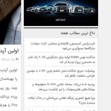
داغ ترین مطالب هفته
نایب‌رئیس کمیسیون اقتصادی مجلس: کارت سوخت
جایگاه‌ها جمع‌آوری می‌شود
اولین آپدیت هواوی پی ۰
جنگنده بومی KAAN ترکیه برای جایگزینی F-35 یک قدم
یک دیدگاه
به نخستین پرواز نزدیک‌تر شد
پیشرفت سریع جنگنده نسل ششم چین؛ J-36 با سومین
طراحی متفاوت ظاهر شد
را بهینه‌سا
روسیه ادعا می‌کند سامانه دفاعی S-500 ماهواره‌ها و
چند روز پی
موشک‌های هایپرسونیک را نیز شکست می‌دهد
چرا هیچ کشوری پایگاه نظامی بین‌المللی در خاک ایالات
متحده ندارد؟
Pro با هدف بهبود بخش‌های مختلف گوشی منتشر شد.