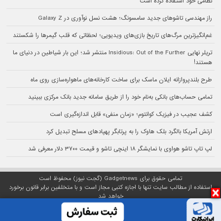
نظامی خود استفاده کرده است
راز مهندسی تاشوهای جدید سامسونگ؛ هشت نسل نوآوری در Galaxy Z
غم‌انگیزترین مرگ‌های تاریخ بازی‌های ویدیویی؛ لحظاتی که قلب گیمرها را شکستند
تریلر نهایی Insidious: Out of the Further منتشر شد؛ این بار شیاطین در دنیای ما
هستند!
طرح بلندپروازانه ایلان ماسک برای ساخت کارخانه‌های ماهواره‌سازی روی ماه
تمامی حساب‌های بانکی به‌نام خود را از طریق سامانه جدید بانک مرکزی ببینید
کشف عجیب در فیزیک کوانتوم؛ «زمان منفی» قابل اندازه‌گیری است
ارتش آمریکا بالگرد بلک هاوک را به پرتابگر پهپادهای مسلح تبدیل کرد
لپ تاپ تاشو هواوی با نمایشگر ۱۸ اینچی تاشو و قیمت ۳۷۰۰ دلار معرفی شد
تمامی حقوق برای Gadgetnews (گجت نیوز) محفوظ است
استفاده از مطالب سایت تنها با اجازه کتبی مجاز است و با متخلفین برابر قانون برخورد
خواهد شد
پلتفرم گجت نیوز روی
سرور اختصاصی
مبین هاست میزبانی می‌شود