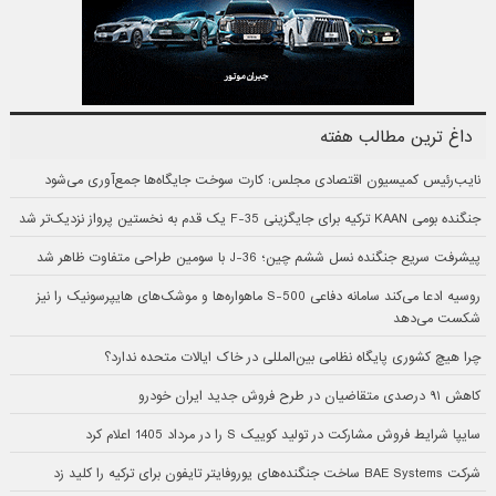
داغ ترین مطالب هفته
نایب‌رئیس کمیسیون اقتصادی مجلس: کارت سوخت جایگاه‌ها جمع‌آوری می‌شود
جنگنده بومی KAAN ترکیه برای جایگزینی F-35 یک قدم به نخستین پرواز نزدیک‌تر شد
پیشرفت سریع جنگنده نسل ششم چین؛ J-36 با سومین طراحی متفاوت ظاهر شد
روسیه ادعا می‌کند سامانه دفاعی S-500 ماهواره‌ها و موشک‌های هایپرسونیک را نیز
شکست می‌دهد
چرا هیچ کشوری پایگاه نظامی بین‌المللی در خاک ایالات متحده ندارد؟
کاهش ۹۱ درصدی متقاضیان در طرح فروش جدید ایران خودرو
سایپا شرایط فروش مشارکت در تولید کوییک S را در مرداد 1405 اعلام کرد
شرکت BAE Systems ساخت جنگنده‌های یوروفایتر تایفون برای ترکیه را کلید زد