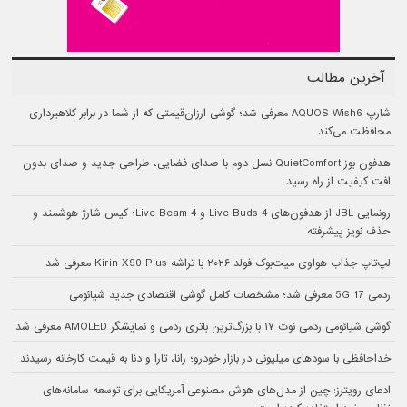
آخرین مطالب
شارپ AQUOS Wish6 معرفی شد؛ گوشی ارزان‌قیمتی که از شما در برابر کلاهبرداری
محافظت می‌کند
هدفون بوز QuietComfort نسل دوم با صدای فضایی، طراحی جدید و صدای بدون
افت کیفیت از راه رسید
رونمایی JBL از هدفون‌های Live Buds 4 و Live Beam 4؛ کیس شارژ هوشمند و
حذف نویز پیشرفته
لپ‌تاپ جذاب هواوی میت‌بوک فولد ۲۰۲۶ با تراشه Kirin X90 Plus معرفی شد
ردمی 17 5G معرفی شد؛ مشخصات کامل گوشی اقتصادی جدید شیائومی
گوشی شیائومی ردمی نوت ۱۷ با بزرگ‌ترین باتری ردمی و نمایشگر AMOLED معرفی شد
خداحافظی با سودهای میلیونی در بازار خودرو؛ رانا، تارا و دنا به قیمت کارخانه رسیدند
ادعای رویترز: چین از مدل‌های هوش مصنوعی آمریکایی برای توسعه سامانه‌های