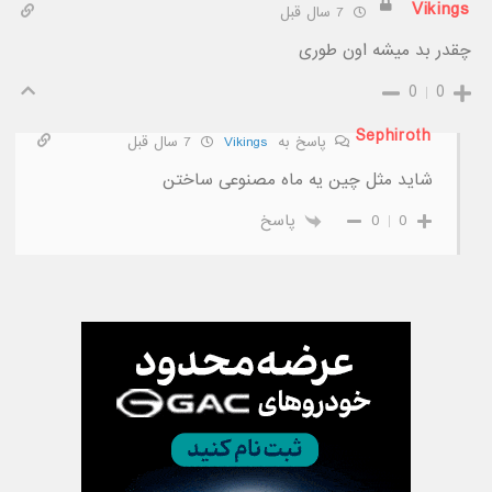
Vikings
7 سال قبل
چقدر بد میشه اون طوری
0
0
Sephiroth
پاسخ به
Vikings
7 سال قبل
شاید مثل چین یه ماه مصنوعی ساختن
0
0
پاسخ