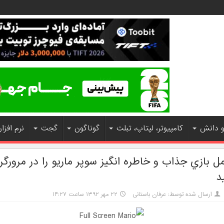
و دانش
کامپیوتر، لپتاپ، تبلت
گوناگون
گجت
نرم افزار
 بازي جذاب و خاطره انگيز سوپر ماريو را در مرورگر
د
ارسال شده توسط: عرفان باستانی
۲۲ مهر ۱۳۹۲ ساعت ۱۴:۲۷