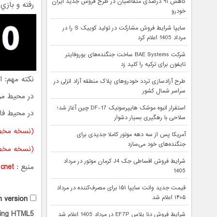
کاهش ۹۱ درصدی متقاضیان در طرح فروش جدید ایران
رفته و بازي 
خودرو
سایپا شرایط فروش مشارکت در تولید کوییک S را در
مرداد 1405 اعلام کرد
شرکت BAE Systems ساخت جنگنده‌های یوروفایتر
تایفون برای ترکیه را کلید زد
نکته مهم: 
طرح آزادسازی تردد خودروهای پلاک منطقه آزاد انزلی در
سراسر شمال کشور
در محیط مرو
استقرار انبوه موشک هایپرسونیک DF-17 چین آغاز شد؛
در محیط فا
سلاحی با رهگیری بسیار دشوار
(نسخه مخص
آمریکا پس از سه دهه موتور کاملا جدیدی برای
جنگنده‌های خود می‌سازد
(نسخه مخص
شرایط فروش اقساطی جک J4 کرمان موتور در مرداد
منبع :
cnet
1405
قیمت جدید وانت سایپا ۱۵۱ برای مصرف‌کننده در مرداد
h version
۱۴۰۵ اعلام شد
using HTML5
شرایط فروش دنا پلاس EF7P در مرداد 1405 اعلام شد