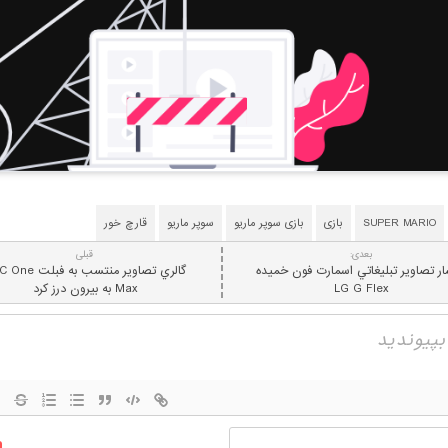
SUPER MARIO
بازی
بازی سوپر ماریو
سوپر ماریو
قارچ خور
بعدی:
قبلی
ار تصاوير تبليغاتي اسمارت فون خميده
گالري تصاویر منتسب به ف
LG G Flex
Max به بيرون درز کرد
نام