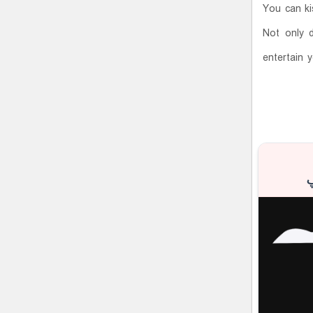
You can ki
Not only d
entertain y
پ