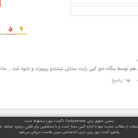
ایمیل
ج
 هم توسط بنگاه حق کپی رایت ستانی نینتندو ریپورت و نابود شد… متاس
پاسخ
تمامی حقوق برای Gadgetnews (گجت نیوز) محفوظ است
تفاده از مطالب سایت تنها با اجازه کتبی مجاز است و با متخلفین برابر قانون برخورد خواهد ش
پلتفرم گجت نیوز روی
سرور اختصاصی
مبین هاست میزبانی می‌شود