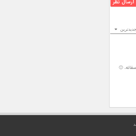
دیدترین
فانه. 🙁
د