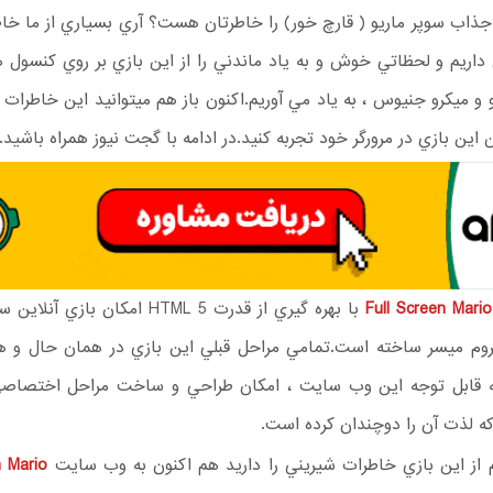
 جذاب سوپر ماريو ( قارچ خور) را خاطرتان هست؟ آري بسياري از ما خا
ي داريم و لحظاتي خوش و به ياد ماندني را از اين بازي بر روي کنسول
و و ميکرو جنيوس ، به ياد مي آوريم.اکنون باز هم ميتوانيد اين خاطرات ش
ن اين بازي در مرورگر خود تجربه کنيد.در ادامه با گجت نيوز همراه باشيد.
Full Screen Mario
با بهره گيري از قدرت HTML 5 امکان بازي 
کروم ميسر ساخته است.تمامي مراحل قبلي اين بازي در همان حال و هو
 قابل توجه اين وب سايت ، امکان طراحي و ساخت مراحل اختصاصي
ه لذت آن را دوچندان کرده است.
 از اين بازي خاطرات شيريني را داريد هم اکنون به وب سايت
n Mario