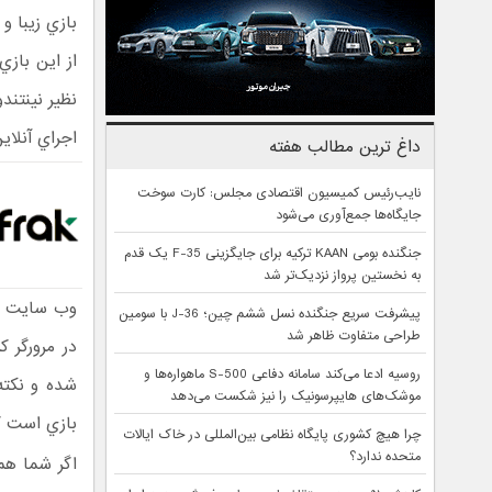
بازي زيبا و
از اين باز
نظير نينتند
اجراي آنلاي
داغ ترین مطالب هفته
نایب‌رئیس کمیسیون اقتصادی مجلس: کارت سوخت
جایگاه‌ها جمع‌آوری می‌شود
جنگنده بومی KAAN ترکیه برای جایگزینی F-35 یک قدم
به نخستین پرواز نزدیک‌تر شد
وب سايت
پیشرفت سریع جنگنده نسل ششم چین؛ J-36 با سومین
طراحی متفاوت ظاهر شد
در مرورگر 
روسیه ادعا می‌کند سامانه دفاعی S-500 ماهواره‌ها و
شده و نکته
موشک‌های هایپرسونیک را نیز شکست می‌دهد
بازي است ک
چرا هیچ کشوری پایگاه نظامی بین‌المللی در خاک ایالات
متحده ندارد؟
اگر شما هم