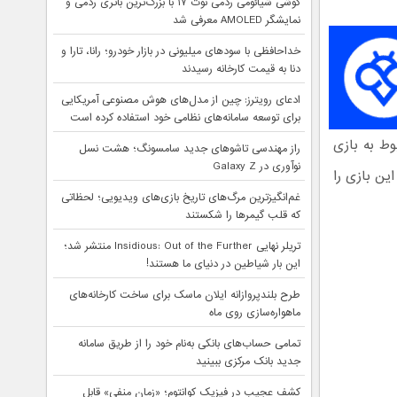
گوشی شیائومی ردمی نوت ۱۷ با بزرگ‌ترین باتری ردمی و
نمایشگر AMOLED معرفی شد
خداحافظی با سودهای میلیونی در بازار خودرو؛ رانا، تارا و
دنا به قیمت کارخانه رسیدند
ادعای رویترز: چین از مدل‌های هوش مصنوعی آمریکایی
برای توسعه سامانه‌های نظامی خود استفاده کرده است
وط به بازی
راز مهندسی تاشوهای جدید سامسونگ؛ هشت نسل
نوآوری در Galaxy Z
ین بازی را
غم‌انگیزترین مرگ‌های تاریخ بازی‌های ویدیویی؛ لحظاتی
که قلب گیمرها را شکستند
تریلر نهایی Insidious: Out of the Further منتشر شد؛
این بار شیاطین در دنیای ما هستند!
طرح بلندپروازانه ایلان ماسک برای ساخت کارخانه‌های
ماهواره‌سازی روی ماه
تمامی حساب‌های بانکی به‌نام خود را از طریق سامانه
جدید بانک مرکزی ببینید
کشف عجیب در فیزیک کوانتوم؛ «زمان منفی» قابل