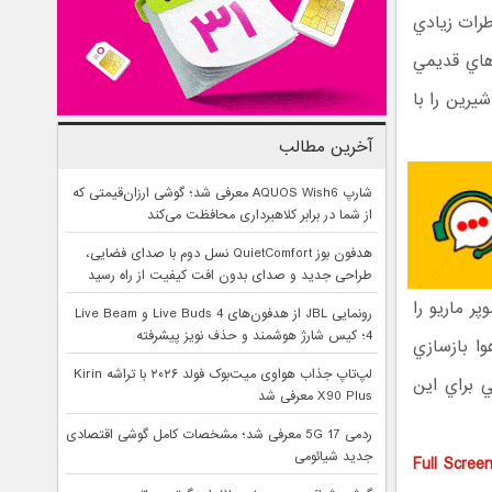
طرات زيادي
 هاي قديمي
يرين را با
آخرین مطالب
شارپ AQUOS Wish6 معرفی شد؛ گوشی ارزان‌قیمتی که
از شما در برابر کلاهبرداری محافظت می‌کند
هدفون بوز QuietComfort نسل دوم با صدای فضایی،
طراحی جدید و صدای بدون افت کیفیت از راه رسید
آنلاين سوپر ماريو را
رونمایی JBL از هدفون‌های Live Buds 4 و Live Beam
4؛ کیس شارژ هوشمند و حذف نویز پیشرفته
ا بازسازي
لپ‌تاپ جذاب هواوی میت‌بوک فولد ۲۰۲۶ با تراشه Kirin
 براي اين
X90 Plus معرفی شد
ردمی 17 5G معرفی شد؛ مشخصات کامل گوشی اقتصادی
جدید شیائومی
Full Scree