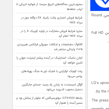
محبوب‌ترین سه‌گانه‌های تاریخ سینما؛ از شوالیه تاریکی تا
ارباب حلقه‌ها
همانطور که در تصاویر مشاهده می‌کنید، تلفن منحنی شکل ال جی شبیه به گلگسی Round
شرایط فروش اعتباری وانت زامیاد EX دوگانه سوز در
مرداد 1405
سایپا شرایط فروش مشارکت در تولید کوییک S را در
انتظار می‌رود صفحه نمایشOLED منحنی شکل بکار رفته در G Flex دارای رزولوشن Full HD
مرداد 1405 اعلام کرد
کاتالوگ مشخصات و امکانات سوزوکی فرانکس هیبریدی
۲۰۲۵ وارداتی منتشر شد
ایلان ماسک: استارلینک در آینده بیشتر اینترنت جهان را
تامین خواهد کرد
ربات کوچک اوکراینی با شلیک تور به جنگ پهپادهای
روسی می‌رود
LG’s upcom
گوگل اسیستنت به پایان راه رسید؛ جمنای جایگزین
دستیار محبوب اندروید می‌شود
by the 
یاماها GTS1000؛ موتورسیکلتی که جلوتر از زمانش بود و
The press 
مسیر آینده را هموار کرد
recently 