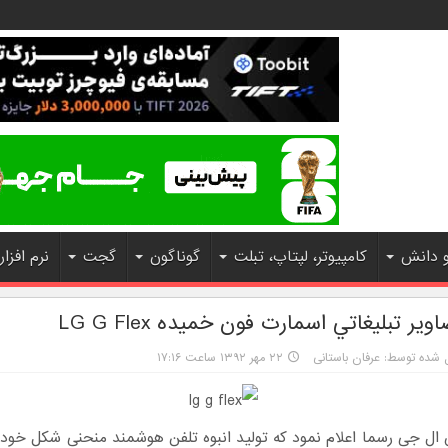
و دانش
کامپیوتر، لپتاپ، تبلت
گوناگون
گجت
نرم افزار
وير تبليغاتي اسمارت فون خميده LG G Flex
 شده توسط: عرفان باستانی
۲۲ مهر ۱۳۹۲ ساعت ۱۷:۱۶
ل جی رسما اعلام نمود که تولید انبوه تلفن هوشمند منحنی شکل خود را