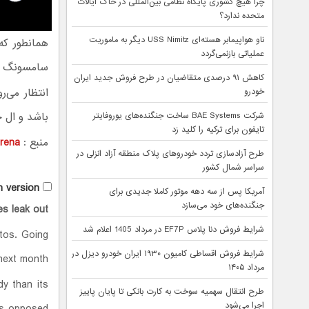
چرا هیچ کشوری پایگاه نظامی بین‌المللی در خاک ایالات
متحده ندارد؟
ناو هواپیمابر هسته‌ای USS Nimitz دیگر به ماموریت
عملیاتی بازنمی‌گردد
سامسونگ اس
کاهش ۹۱ درصدی متقاضیان در طرح فروش جدید ایران
خودرو
باشد و ال جی از پرد
شرکت BAE Systems ساخت جنگنده‌های یوروفایتر
تایفون برای ترکیه را کلید زد
منبع :
rena
طرح آزادسازی تردد خودروهای پلاک منطقه آزاد انزلی در
سراسر شمال کشور
h version
آمریکا پس از سه دهه موتور کاملا جدیدی برای
جنگنده‌های خود می‌سازد
s leak out
شرایط فروش دنا پلاس EF7P در مرداد 1405 اعلام شد
tos. Going
شرایط فروش اقساطی کامیون ۱۹۳۰ ایران خودرو دیزل در
next month.
مرداد ۱۴۰۵
y than its
طرح انتقال سهمیه سوخت به کارت بانکی تا پایان پاییز
اجرا می‌شود
as opposed