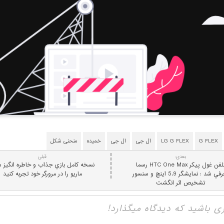
G FLEX
LG G FLEX
ال جی
ال جی
خمیده
منحنی شکل
بعدی:
قبلی
تلفن غول پيکر HTC One Max رسما
نسخه کامل بازي جذاب و خاطره انگيز س
معرفي شد : نمایشگر 5.9 اینچ و سنسور
ماريو را در مرورگر خود تجربه کنيد
تشخيص اثر انگشت