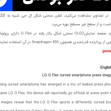
ت و از سطح غیر مسطح بهره می‌برد.
ازنده قدرتمندی همچون Snapdragon 800 در آن استفاده نماید.
gsma
Englis
LG G Flex curved smartphone press image
ing curved smartphone has emerged in a trio of leaked press pho
name LG G Flex, the device will reportedly go official at some point 
images reveal that the LG G Flex sports a differently curved bod
announced Samsung Galaxy Round – it curves from top to bottom 