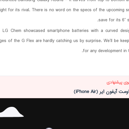
 right for its rival. There is no word on the specs of the upcoming 
save for its 6” 
, LG Chem showcased smartphone batteries with a curved desi
ges of the G Flex are hardly catching us by surprise. We’ll be kee
for any development in t
وی پیشنهادی
یفون ایر (iPhone Air)