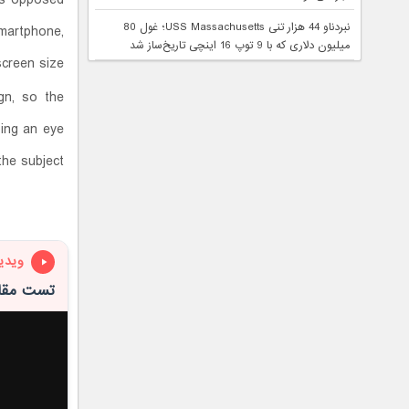
نبردناو 44 هزار تنی USS Massachusetts؛ غول 80
smartphone,
میلیون دلاری که با 9 توپ 16 اینچی تاریخ‌ساز شد
screen size.
gn, so the
ping an eye
he subject.
ویدی
تست مقاومت آ