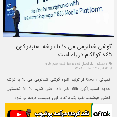
گوشی شیائومی می ۱۰ با تراشه اسنپدراگون
۸۶۵ کوالکام در راه است
۲ دیدگاه
ارسال شده توسط: ندیم نجم آبادی
۱۴ آذر ۱۳۹۸ ساعت ۱۳:۰۵
کمپانی Xiaomi از تولید انبوه گوشی شیائومی می 10 با تراشه
جدید اسنپدراگون 865 خبر داد. حتی شاید Mi 10 نخستین
گوشی هوشمند لقب بگیرد که با این چیپست عرضه می‌شود.