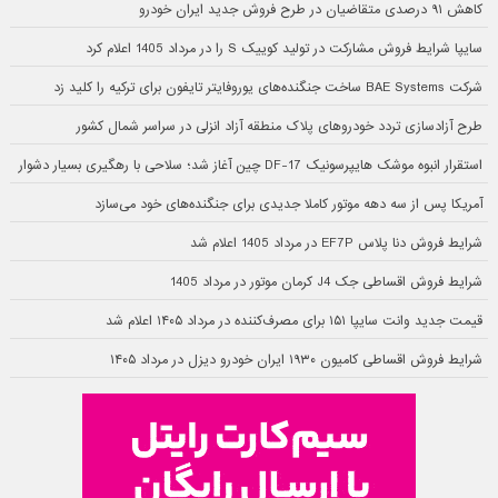
کاهش ۹۱ درصدی متقاضیان در طرح فروش جدید ایران خودرو
سایپا شرایط فروش مشارکت در تولید کوییک S را در مرداد 1405 اعلام کرد
شرکت BAE Systems ساخت جنگنده‌های یوروفایتر تایفون برای ترکیه را کلید زد
طرح آزادسازی تردد خودروهای پلاک منطقه آزاد انزلی در سراسر شمال کشور
استقرار انبوه موشک هایپرسونیک DF-17 چین آغاز شد؛ سلاحی با رهگیری بسیار دشوار
آمریکا پس از سه دهه موتور کاملا جدیدی برای جنگنده‌های خود می‌سازد
شرایط فروش دنا پلاس EF7P در مرداد 1405 اعلام شد
شرایط فروش اقساطی جک J4 کرمان موتور در مرداد 1405
قیمت جدید وانت سایپا ۱۵۱ برای مصرف‌کننده در مرداد ۱۴۰۵ اعلام شد
شرایط فروش اقساطی کامیون ۱۹۳۰ ایران خودرو دیزل در مرداد ۱۴۰۵