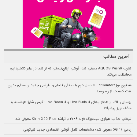
آخرین مطالب
شارپ AQUOS Wish6 معرفی شد؛ گوشی ارزان‌قیمتی که از شما در برابر کلاهبرداری
محافظت می‌کند
هدفون بوز QuietComfort نسل دوم با صدای فضایی، طراحی جدید و صدای بدون
افت کیفیت از راه رسید
رونمایی JBL از هدفون‌های Live Buds 4 و Live Beam 4؛ کیس شارژ هوشمند و
حذف نویز پیشرفته
لپ‌تاپ جذاب هواوی میت‌بوک فولد ۲۰۲۶ با تراشه Kirin X90 Plus معرفی شد
ردمی 17 5G معرفی شد؛ مشخصات کامل گوشی اقتصادی جدید شیائومی