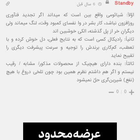
Standby
6 سال قبل
اوّلاً: شیائومی واقع بین است که میداند اگر تجدید فنآوری
روزافزون نباشد، کار بشر در وا نفسای کمبود وقت، لنگ میماند ولی
دیگرانِ خر از پل ‌گذشته، الکی خوشبین اند
ثانیاً: رادیکال کسی است که به نتایج فعلی، دل خوش کرده و با
تعصّب، کم‌کاری برندش را توجیه و سرعت پیشرفت دیگری را
تقبیح نماید
ثالثاً: بنده دارای هیچیک از محصولات مذکور/ مشابه / رقیب
نیستم و اگر هم داشتم نظرم همین بود چون تلخی دروغ با هیچ
(نفع) شیرین‌گری حلّ نمیشود
0
0