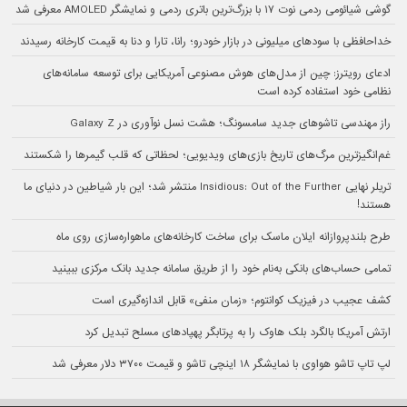
گوشی شیائومی ردمی نوت ۱۷ با بزرگ‌ترین باتری ردمی و نمایشگر AMOLED معرفی شد
خداحافظی با سودهای میلیونی در بازار خودرو؛ رانا، تارا و دنا به قیمت کارخانه رسیدند
ادعای رویترز: چین از مدل‌های هوش مصنوعی آمریکایی برای توسعه سامانه‌های
نظامی خود استفاده کرده است
راز مهندسی تاشوهای جدید سامسونگ؛ هشت نسل نوآوری در Galaxy Z
غم‌انگیزترین مرگ‌های تاریخ بازی‌های ویدیویی؛ لحظاتی که قلب گیمرها را شکستند
تریلر نهایی Insidious: Out of the Further منتشر شد؛ این بار شیاطین در دنیای ما
هستند!
طرح بلندپروازانه ایلان ماسک برای ساخت کارخانه‌های ماهواره‌سازی روی ماه
تمامی حساب‌های بانکی به‌نام خود را از طریق سامانه جدید بانک مرکزی ببینید
کشف عجیب در فیزیک کوانتوم؛ «زمان منفی» قابل اندازه‌گیری است
ارتش آمریکا بالگرد بلک هاوک را به پرتابگر پهپادهای مسلح تبدیل کرد
لپ تاپ تاشو هواوی با نمایشگر ۱۸ اینچی تاشو و قیمت ۳۷۰۰ دلار معرفی شد