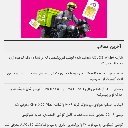
آخرین مطالب
شارپ AQUOS Wish6 معرفی شد؛ گوشی ارزان‌قیمتی که از شما در برابر کلاهبرداری
محافظت می‌کند
هدفون بوز QuietComfort نسل دوم با صدای فضایی، طراحی جدید و صدای بدون
افت کیفیت از راه رسید
رونمایی JBL از هدفون‌های Live Buds 4 و Live Beam 4؛ کیس شارژ هوشمند و
حذف نویز پیشرفته
لپ‌تاپ جذاب هواوی میت‌بوک فولد ۲۰۲۶ با تراشه Kirin X90 Plus معرفی شد
ردمی 17 5G معرفی شد؛ مشخصات کامل گوشی اقتصادی جدید شیائومی
گوشی شیائومی ردمی نوت ۱۷ با بزرگ‌ترین باتری ردمی و نمایشگر AMOLED معرفی شد