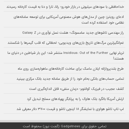
خداحافظی با سودهای میلیونی در بازار خودرو؛ رانا، تارا و دنا به قیمت کارخانه رسیدند
ادعای رویترز: چین از مدل‌های هوش مصنوعی آمریکایی برای توسعه سامانه‌های
نظامی خود استفاده کرده است
راز مهندسی تاشوهای جدید سامسونگ؛ هشت نسل نوآوری در Galaxy Z
غم‌انگیزترین مرگ‌های تاریخ بازی‌های ویدیویی؛ لحظاتی که قلب گیمرها را شکستند
تریلر نهایی Insidious: Out of the Further منتشر شد؛ این بار شیاطین در دنیای ما
هستند!
طرح بلندپروازانه ایلان ماسک برای ساخت کارخانه‌های ماهواره‌سازی روی ماه
تمامی حساب‌های بانکی به‌نام خود را از طریق سامانه جدید بانک مرکزی ببینید
کشف عجیب در فیزیک کوانتوم؛ «زمان منفی» قابل اندازه‌گیری است
ارتش آمریکا بالگرد بلک هاوک را به پرتابگر پهپادهای مسلح تبدیل کرد
لپ تاپ تاشو هواوی با نمایشگر ۱۸ اینچی تاشو و قیمت ۳۷۰۰ دلار معرفی شد
تمامی حقوق برای Gadgetnews (گجت نیوز) محفوظ است