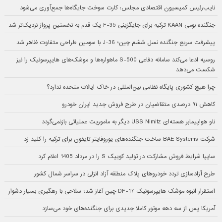
نایب‌رئیس کمیسیون اقتصادی مجلس: کارت سوخت جایگاه‌ها جمع‌آوری می‌شود
جنگنده بومی KAAN ترکیه برای جایگزینی F-35 یک قدم به نخستین پرواز نزدیک‌تر شد
پیشرفت سریع جنگنده نسل ششم چین؛ J-36 با سومین طراحی متفاوت ظاهر شد
روسیه ادعا می‌کند سامانه دفاعی S-500 ماهواره‌ها و موشک‌های هایپرسونیک را نیز
شکست می‌دهد
چرا هیچ کشوری پایگاه نظامی بین‌المللی در خاک ایالات متحده ندارد؟
کاهش ۹۱ درصدی متقاضیان در طرح فروش جدید ایران خودرو
ناو هواپیمابر هسته‌ای USS Nimitz دیگر به ماموریت عملیاتی بازنمی‌گردد
شرکت BAE Systems ساخت جنگنده‌های یوروفایتر تایفون برای ترکیه را کلید زد
سایپا شرایط فروش مشارکت در تولید کوییک S را در مرداد 1405 اعلام کرد
طرح آزادسازی تردد خودروهای پلاک منطقه آزاد انزلی در سراسر شمال کشور
استقرار انبوه موشک هایپرسونیک DF-17 چین آغاز شد؛ سلاحی با رهگیری بسیار دشوار
آمریکا پس از سه دهه موتور کاملا جدیدی برای جنگنده‌های خود می‌سازد