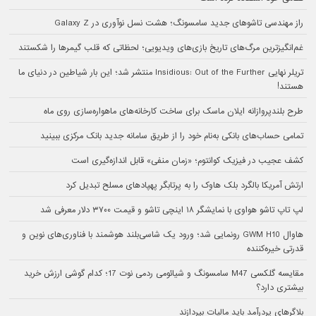
راز مهندسی تاشوهای جدید سامسونگ؛ هشت نسل نوآوری در Galaxy Z
غم‌انگیزترین مرگ‌های تاریخ بازی‌های ویدیویی؛ لحظاتی که قلب گیمرها را شکستند
تریلر نهایی Insidious: Out of the Further منتشر شد؛ این بار شیاطین در دنیای ما
هستند!
طرح بلندپروازانه ایلان ماسک برای ساخت کارخانه‌های ماهواره‌سازی روی ماه
تمامی حساب‌های بانکی به‌نام خود را از طریق سامانه جدید بانک مرکزی ببینید
کشف عجیب در فیزیک کوانتوم؛ «زمان منفی» قابل اندازه‌گیری است
ارتش آمریکا بالگرد بلک هاوک را به پرتابگر پهپادهای مسلح تبدیل کرد
لپ تاپ تاشو هواوی با نمایشگر ۱۸ اینچی تاشو و قیمت ۳۷۰۰ دلار معرفی شد
هاوال GWM H10 رونمایی شد؛ ورود یک شاسی‌بلند هوشمند با فناوری‌های نوین و
قدرتی خیره‌کننده
مقایسه گلکسی M47 سامسونگ و شیائومی ردمی نوت 17؛ کدام گوشی ارزش خرید
بیشتری دارد؟
بلاگرهای پردرآمد باید مالیات بپردازند