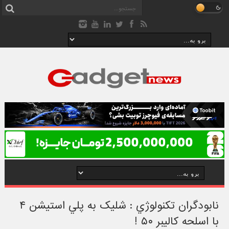
نابودگران تکنولوژي : شليک به پلي استيشن ۴
با اسلحه کاليبر ۵۰ !