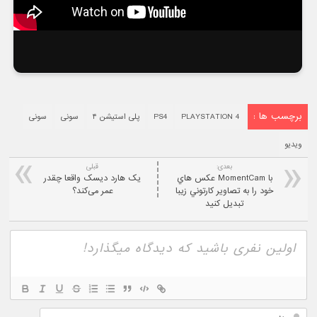
برچسب ها :
PLAYSTATION 4
PS4
پلی استیشن ۴
سونی
سونی
ویدیو
بعدی:
قبلی
با MomentCam عکس هاي
یک هارد دیسک واقعا چقدر
خود را به تصاوير کارتوني زيبا
عمر می‌کند؟
تبديل کنيد
نام