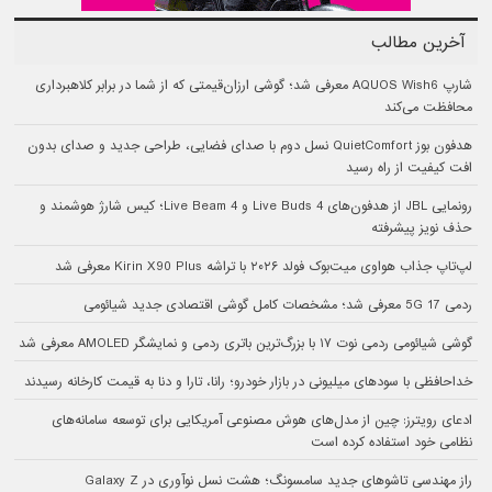
آخرین مطالب
شارپ AQUOS Wish6 معرفی شد؛ گوشی ارزان‌قیمتی که از شما در برابر کلاهبرداری
محافظت می‌کند
هدفون بوز QuietComfort نسل دوم با صدای فضایی، طراحی جدید و صدای بدون
افت کیفیت از راه رسید
رونمایی JBL از هدفون‌های Live Buds 4 و Live Beam 4؛ کیس شارژ هوشمند و
حذف نویز پیشرفته
لپ‌تاپ جذاب هواوی میت‌بوک فولد ۲۰۲۶ با تراشه Kirin X90 Plus معرفی شد
ردمی 17 5G معرفی شد؛ مشخصات کامل گوشی اقتصادی جدید شیائومی
گوشی شیائومی ردمی نوت ۱۷ با بزرگ‌ترین باتری ردمی و نمایشگر AMOLED معرفی شد
خداحافظی با سودهای میلیونی در بازار خودرو؛ رانا، تارا و دنا به قیمت کارخانه رسیدند
ادعای رویترز: چین از مدل‌های هوش مصنوعی آمریکایی برای توسعه سامانه‌های
نظامی خود استفاده کرده است
راز مهندسی تاشوهای جدید سامسونگ؛ هشت نسل نوآوری در Galaxy Z