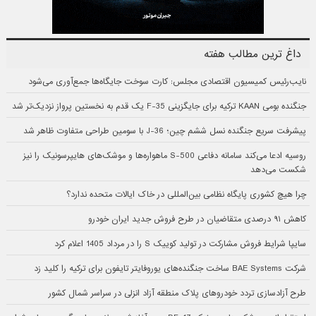
داغ ترین مطالب هفته
نایب‌رئیس کمیسیون اقتصادی مجلس: کارت سوخت جایگاه‌ها جمع‌آوری می‌شود
جنگنده بومی KAAN ترکیه برای جایگزینی F-35 یک قدم به نخستین پرواز نزدیک‌تر شد
پیشرفت سریع جنگنده نسل ششم چین؛ J-36 با سومین طراحی متفاوت ظاهر شد
روسیه ادعا می‌کند سامانه دفاعی S-500 ماهواره‌ها و موشک‌های هایپرسونیک را نیز
شکست می‌دهد
چرا هیچ کشوری پایگاه نظامی بین‌المللی در خاک ایالات متحده ندارد؟
کاهش ۹۱ درصدی متقاضیان در طرح فروش جدید ایران خودرو
سایپا شرایط فروش مشارکت در تولید کوییک S را در مرداد 1405 اعلام کرد
شرکت BAE Systems ساخت جنگنده‌های یوروفایتر تایفون برای ترکیه را کلید زد
طرح آزادسازی تردد خودروهای پلاک منطقه آزاد انزلی در سراسر شمال کشور